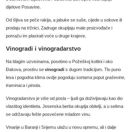
dijelove Posavine.
Od šljiva se peče rakija, a jabuke se suše, cijede u sokove ili
prodaju na tržnici. Zadruge okupljaju male proizvođače i
pomažu im plasirati voće u druge krajeve.
Vinogradi i vinogradarstvo
Na blagim uzvisinama, posebno u Požeškoj kotlini i oko
Đakova, prostiru se
vinogradi
s dugom tradicijom. Tlo puno
lesa i pogodna klima ovdje pogoduju sortama poput
graševine
,
traminaca
i
pinota
.
Vinogradarstvo je više od posla – ljudi ga doživljavaju kao dio
vlastitog identiteta. Jesenska berba okuplja obitelji, a u selima
se održavaju fešte posvećene mladom vinu.
Vinarije u Baranji i Srijemu ulažu u novu opremu, ali i dalje