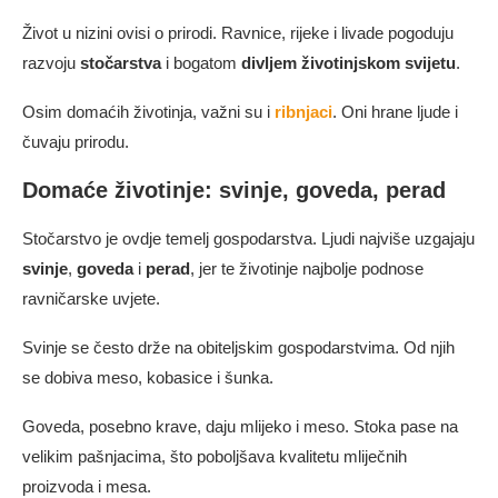
Život u nizini ovisi o prirodi. Ravnice, rijeke i livade pogoduju
razvoju
stočarstva
i bogatom
divljem životinjskom svijetu
.
Osim domaćih životinja, važni su i
ribnjaci
. Oni hrane ljude i
čuvaju prirodu.
Domaće životinje: svinje, goveda, perad
Stočarstvo je ovdje temelj gospodarstva. Ljudi najviše uzgajaju
svinje
,
goveda
i
perad
, jer te životinje najbolje podnose
ravničarske uvjete.
Svinje se često drže na obiteljskim gospodarstvima. Od njih
se dobiva meso, kobasice i šunka.
Goveda, posebno krave, daju mlijeko i meso. Stoka pase na
velikim pašnjacima, što poboljšava kvalitetu mliječnih
proizvoda i mesa.