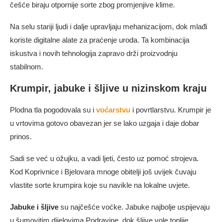
češće biraju otpornije sorte zbog promjenjive klime.
Na selu stariji ljudi i dalje upravljaju mehanizacijom, dok mlađi
koriste digitalne alate za praćenje uroda. Ta kombinacija
iskustva i novih tehnologija zapravo drži proizvodnju
stabilnom.
Krumpir, jabuke i šljive u nizinskom kraju
Plodna tla pogodovala su i
voćarstvu
i povrtlarstvu. Krumpir je
u vrtovima gotovo obavezan jer se lako uzgaja i daje dobar
prinos.
Sadi se već u ožujku, a vadi ljeti, često uz pomoć strojeva.
Kod Koprivnice i Bjelovara mnoge obitelji još uvijek čuvaju
vlastite sorte krumpira koje su navikle na lokalne uvjete.
Jabuke i šljive
su najčešće voćke. Jabuke najbolje uspijevaju
u šumovitim dijelovima Podravine, dok šljive vole toplije