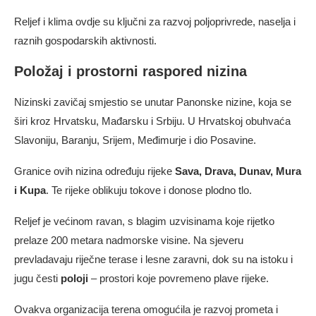
Reljef i klima ovdje su ključni za razvoj poljoprivrede, naselja i
raznih gospodarskih aktivnosti.
Položaj i prostorni raspored nizina
Nizinski zavičaj smjestio se unutar Panonske nizine, koja se
širi kroz Hrvatsku, Mađarsku i Srbiju. U Hrvatskoj obuhvaća
Slavoniju, Baranju, Srijem, Međimurje i dio Posavine.
Granice ovih nizina određuju rijeke
Sava, Drava, Dunav, Mura
i Kupa
. Te rijeke oblikuju tokove i donose plodno tlo.
Reljef je većinom ravan, s blagim uzvisinama koje rijetko
prelaze 200 metara nadmorske visine. Na sjeveru
prevladavaju riječne terase i lesne zaravni, dok su na istoku i
jugu česti
poloji
– prostori koje povremeno plave rijeke.
Ovakva organizacija terena omogućila je razvoj prometa i