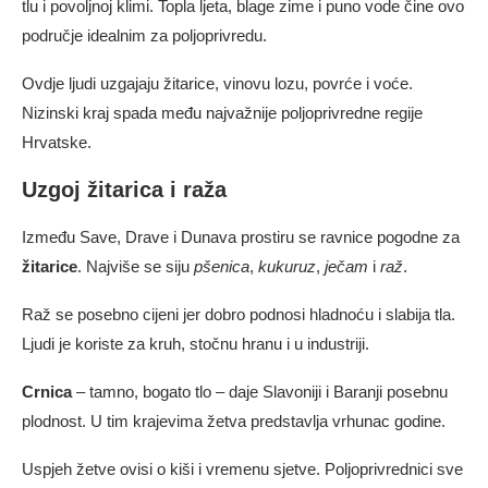
tlu i povoljnoj klimi. Topla ljeta, blage zime i puno vode čine ovo
područje idealnim za poljoprivredu.
Ovdje ljudi uzgajaju žitarice, vinovu lozu, povrće i voće.
Nizinski kraj spada među najvažnije poljoprivredne regije
Hrvatske.
Uzgoj žitarica i raža
Između Save, Drave i Dunava prostiru se ravnice pogodne za
žitarice
. Najviše se siju
pšenica
,
kukuruz
,
ječam
i
raž
.
Raž se posebno cijeni jer dobro podnosi hladnoću i slabija tla.
Ljudi je koriste za kruh, stočnu hranu i u industriji.
Crnica
– tamno, bogato tlo – daje Slavoniji i Baranji posebnu
plodnost. U tim krajevima žetva predstavlja vrhunac godine.
Uspjeh žetve ovisi o kiši i vremenu sjetve. Poljoprivrednici sve