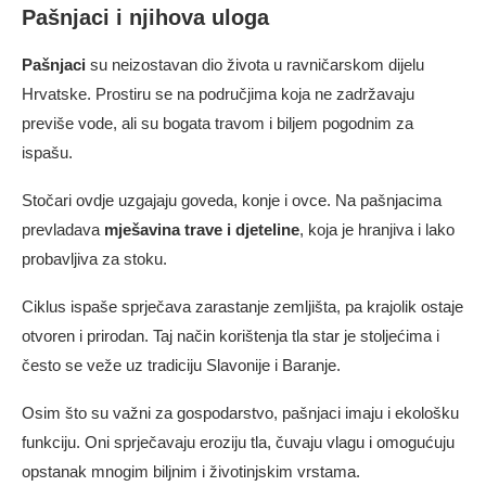
Pašnjaci i njihova uloga
Pašnjaci
su neizostavan dio života u ravničarskom dijelu
Hrvatske. Prostiru se na područjima koja ne zadržavaju
previše vode, ali su bogata travom i biljem pogodnim za
ispašu.
Stočari ovdje uzgajaju goveda, konje i ovce. Na pašnjacima
prevladava
mješavina trave i djeteline
, koja je hranjiva i lako
probavljiva za stoku.
Ciklus ispaše sprječava zarastanje zemljišta, pa krajolik ostaje
otvoren i prirodan. Taj način korištenja tla star je stoljećima i
često se veže uz tradiciju Slavonije i Baranje.
Osim što su važni za gospodarstvo, pašnjaci imaju i ekološku
funkciju. Oni sprječavaju eroziju tla, čuvaju vlagu i omogućuju
opstanak mnogim biljnim i životinjskim vrstama.