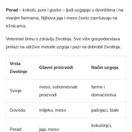
Perad
– kokoši, pure i guske – ljudi uzgajaju u dvorištima i na
manjim farmama. Njihova jaja i meso često završavaju na
tržnicama.
Veterinari brinu o zdravlju životinja. Sve više gospodarstava
prelazi na održive metode uzgoja i pazi na dobrobit životinja.
Vrsta
Glavni proizvodi
Način uzgoja
životinje
meso, suhomesnati
farme i
Svinje
proizvodi
domaćinstva
Goveda
mlijeko, meso
pašnjaci, štale
kokošinjci,
Perad
jaja, meso