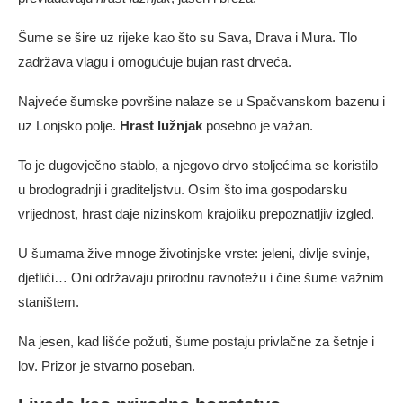
Šume se šire uz rijeke kao što su Sava, Drava i Mura. Tlo
zadržava vlagu i omogućuje bujan rast drveća.
Najveće šumske površine nalaze se u Spačvanskom bazenu i
uz Lonjsko polje.
Hrast lužnjak
posebno je važan.
To je dugovječno stablo, a njegovo drvo stoljećima se koristilo
u brodogradnji i graditeljstvu. Osim što ima gospodarsku
vrijednost, hrast daje nizinskom krajoliku prepoznatljiv izgled.
U šumama žive mnoge životinjske vrste: jeleni, divlje svinje,
djetlići… Oni održavaju prirodnu ravnotežu i čine šume važnim
staništem.
Na jesen, kad lišće požuti, šume postaju privlačne za šetnje i
lov. Prizor je stvarno poseban.