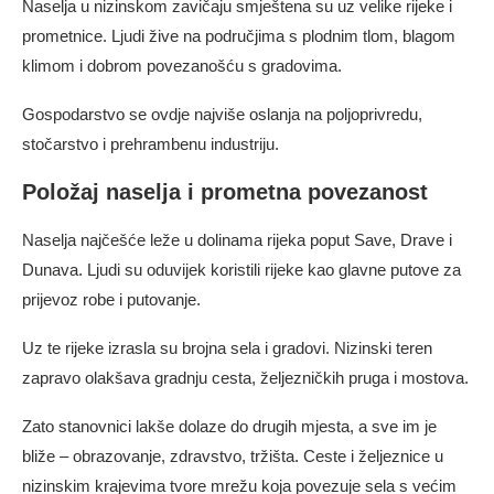
Naselja u nizinskom zavičaju smještena su uz velike rijeke i
prometnice. Ljudi žive na područjima s plodnim tlom, blagom
klimom i dobrom povezanošću s gradovima.
Gospodarstvo se ovdje najviše oslanja na poljoprivredu,
stočarstvo i prehrambenu industriju.
Položaj naselja i prometna povezanost
Naselja najčešće leže u dolinama rijeka poput Save, Drave i
Dunava. Ljudi su oduvijek koristili rijeke kao glavne putove za
prijevoz robe i putovanje.
Uz te rijeke izrasla su brojna sela i gradovi. Nizinski teren
zapravo olakšava gradnju cesta, željezničkih pruga i mostova.
Zato stanovnici lakše dolaze do drugih mjesta, a sve im je
bliže – obrazovanje, zdravstvo, tržišta. Ceste i željeznice u
nizinskim krajevima tvore mrežu koja povezuje sela s većim