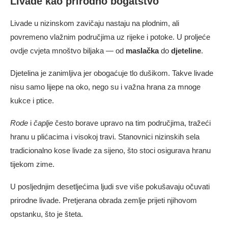
Livade kao prirodno bogatstvo
Livade u nizinskom zavičaju nastaju na plodnim, ali
povremeno vlažnim područjima uz rijeke i potoke. U proljeće
ovdje cvjeta mnoštvo biljaka — od
maslačka
do
djeteline
.
Djetelina je zanimljiva jer obogaćuje tlo dušikom. Takve livade
nisu samo lijepe na oko, nego su i važna hrana za mnoge
kukce i ptice.
Rode
i
čaplje
često borave upravo na tim područjima, tražeći
hranu u plićacima i visokoj travi. Stanovnici nizinskih sela
tradicionalno kose livade za sijeno, što stoci osigurava hranu
tijekom zime.
U posljednjim desetljećima ljudi sve više pokušavaju očuvati
prirodne livade. Pretjerana obrada zemlje prijeti njihovom
opstanku, što je šteta.