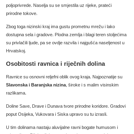
poljoprivrede. Naselja su se smjestila uz rijeke, prateći
prirodne tokove.
Zbog toga nizinski kraj ima gustu prometnu mrežu i lako
dostupna sela i gradove. Plodna zemlja i blagi teren stoljećima
su privlačili ljude, pa se ovdje razvila i najgušća naseljenost u
Hrvatskoj.
Osobitosti ravnica i riječnih dolina
Ravnice su osnovni reljefni oblik ovog kraja. Najpoznatije su
Slavonska i Baranjska nizina
, široke i s malim visinskim
razlikama.
Doline Save, Drave i Dunava tvore prirodne koridore. Gradovi
poput Osijeka, Vukovara i Siska upravo su tu izrasli.
U tim dolinama nastaju aluvijalne ravni bogate humusom i