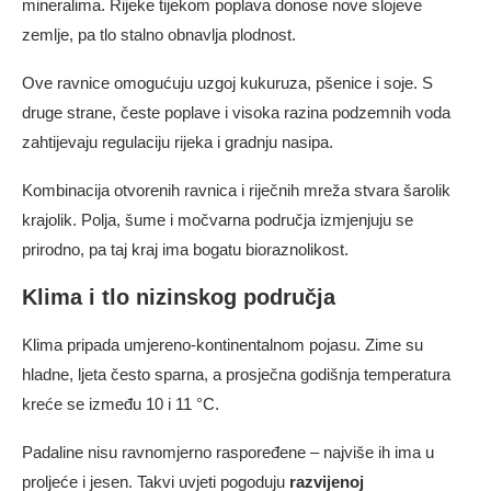
mineralima. Rijeke tijekom poplava donose nove slojeve
zemlje, pa tlo stalno obnavlja plodnost.
Ove ravnice omogućuju uzgoj kukuruza, pšenice i soje. S
druge strane, česte poplave i visoka razina podzemnih voda
zahtijevaju regulaciju rijeka i gradnju nasipa.
Kombinacija otvorenih ravnica i riječnih mreža stvara šarolik
krajolik. Polja, šume i močvarna područja izmjenjuju se
prirodno, pa taj kraj ima bogatu bioraznolikost.
Klima i tlo nizinskog područja
Klima pripada umjereno-kontinentalnom pojasu. Zime su
hladne, ljeta često sparna, a prosječna godišnja temperatura
kreće se između 10 i 11 °C.
Padaline nisu ravnomjerno raspoređene – najviše ih ima u
proljeće i jesen. Takvi uvjeti pogoduju
razvijenoj