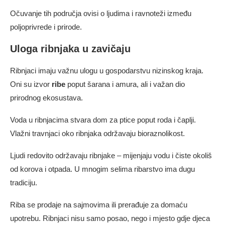
Očuvanje tih područja ovisi o ljudima i ravnoteži između
poljoprivrede i prirode.
Uloga ribnjaka u zavičaju
Ribnjaci imaju važnu ulogu u gospodarstvu nizinskog kraja.
Oni su izvor
ribe
poput šarana i amura, ali i važan dio
prirodnog ekosustava.
Voda u ribnjacima stvara dom za ptice poput roda i čaplji.
Vlažni travnjaci oko ribnjaka održavaju bioraznolikost.
Ljudi redovito održavaju ribnjake – mijenjaju vodu i čiste okoliš
od korova i otpada. U mnogim selima ribarstvo ima dugu
tradiciju.
Riba se prodaje na sajmovima ili prerađuje za domaću
upotrebu. Ribnjaci nisu samo posao, nego i mjesto gdje djeca