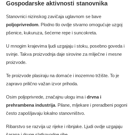
Gospodarske aktivnosti stanovnika
Stanovnici nizinskog zavičaja uglavnom se bave
poljoprivredom
. Plodno tlo ovdje stvarno omogućuje uzgoj
pšenice, kukuruza, šećerne repe i suncokreta.
U mnogim krajevima ljudi uzgajaju i stoku, posebno goveda i
svinje. Takva proizvodnja daje sirovine za mliječne i mesne
proizvode.
Te proizvode plasiraju na domaće i inozemno tržište. To je
zapravo prilično važan izvor prihoda.
Osim poljoprivrede, značajnu ulogu ima i
drvna i
prehrambena industrija
. Pilane, mljekare i preradbeni pogoni
često zapošljavaju lokalno stanovništvo.
Ribarstvo se razvija uz rijeke i ribnjake. Ljudi ovdje uzgajaju
šarana i druge slatkovodne ribe.