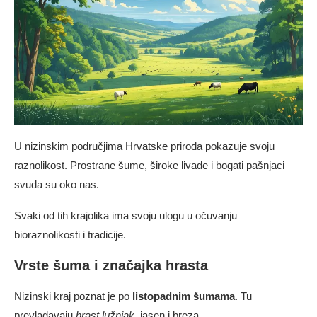
U nizinskim područjima Hrvatske priroda pokazuje svoju
raznolikost. Prostrane šume, široke livade i bogati pašnjaci
svuda su oko nas.
Svaki od tih krajolika ima svoju ulogu u očuvanju
bioraznolikosti i tradicije.
Vrste šuma i značajka hrasta
Nizinski kraj poznat je po
listopadnim šumama
. Tu
prevladavaju
hrast lužnjak
, jasen i breza.