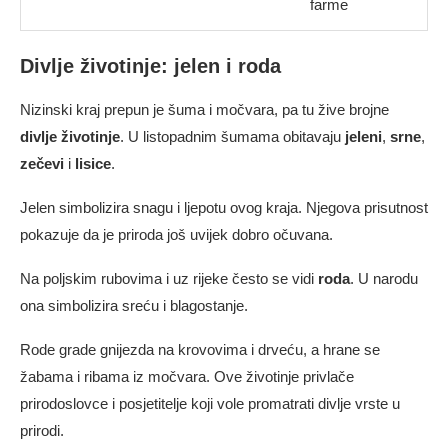
farme
Divlje životinje: jelen i roda
Nizinski kraj prepun je šuma i močvara, pa tu žive brojne
divlje životinje
. U listopadnim šumama obitavaju
jeleni
,
srne
,
zečevi
i
lisice
.
Jelen simbolizira snagu i ljepotu ovog kraja. Njegova prisutnost
pokazuje da je priroda još uvijek dobro očuvana.
Na poljskim rubovima i uz rijeke često se vidi
roda
. U narodu
ona simbolizira sreću i blagostanje.
Rode grade gnijezda na krovovima i drveću, a hrane se
žabama i ribama iz močvara. Ove životinje privlače
prirodoslovce i posjetitelje koji vole promatrati divlje vrste u
prirodi.