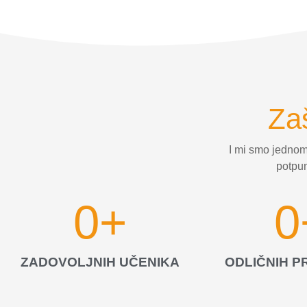
Za
I mi smo jednom
potpun
0
+
0
ZADOVOLJNIH UČENIKA
ODLIČNIH 