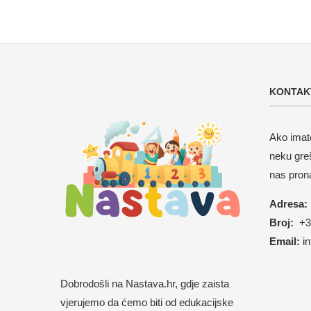
KONTAK
Ako imate
neku gre
nas pron
Adresa:
Broj:
+38
Email:
i
Dobrodošli na Nastava.hr, gdje zaista
vjerujemo da ćemo biti od edukacijske