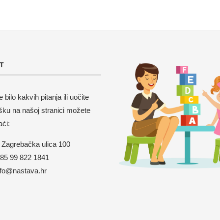
T
 bilo kakvih pitanja ili uočite
šku na našoj stranici možete
aći:
Zagrebačka ulica 100
5 99 822 1841
nfo@nastava.hr