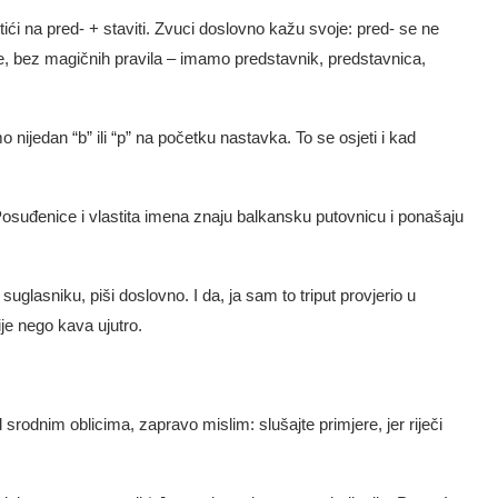
ići na pred- + staviti. Zvuci doslovno kažu svoje: pred- se ne
ke, bez magičnih pravila – imamo predstavnik, predstavnica,
ijedan “b” ili “p” na početku nastavka. To se osjeti i kad
Posuđenice i vlastita imena znaju balkansku putovnicu i ponašaju
uglasniku, piši doslovno. I da, ja sam to triput provjerio u
je nego kava ujutro.
rodnim oblicima, zapravo mislim: slušajte primjere, jer riječi