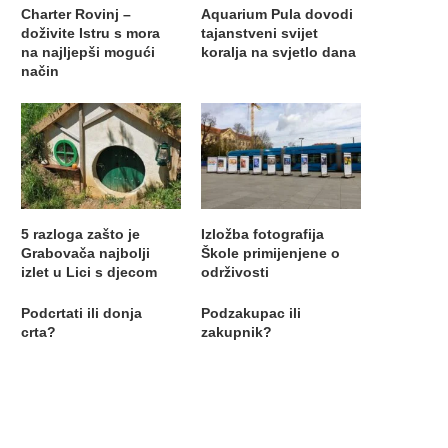
Charter Rovinj –
Aquarium Pula dovodi
doživite Istru s mora
tajanstveni svijet
na najljepši mogući
koralja na svjetlo dana
način
5 razloga zašto je
Izložba fotografija
Grabovača najbolji
Škole primijenjene o
izlet u Lici s djecom
održivosti
Podcrtati ili donja
Podzakupac ili
crta?
zakupnik?