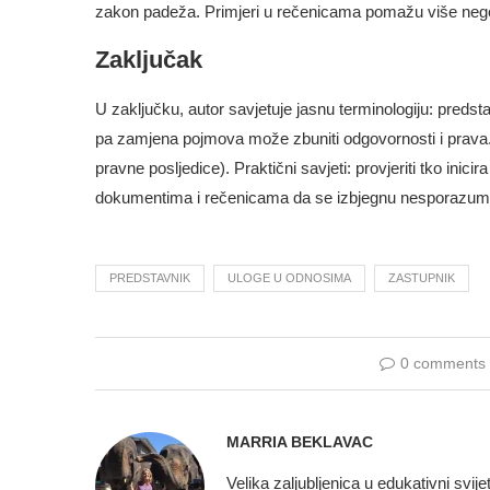
zakon padeža. Primjeri u rečenicama pomažu više nego 
Zaključak
U zaključku, autor savjetuje jasnu terminologiju: predstav
pa zamjena pojmova može zbuniti odgovornosti i prava. 
pravne posljedice). Praktični savjeti: provjeriti tko inicir
dokumentima i rečenicama da se izbjegnu nesporazumi
PREDSTAVNIK
ULOGE U ODNOSIMA
ZASTUPNIK
0 comments
MARRIA BEKLAVAC
Velika zaljubljenica u edukativni svije