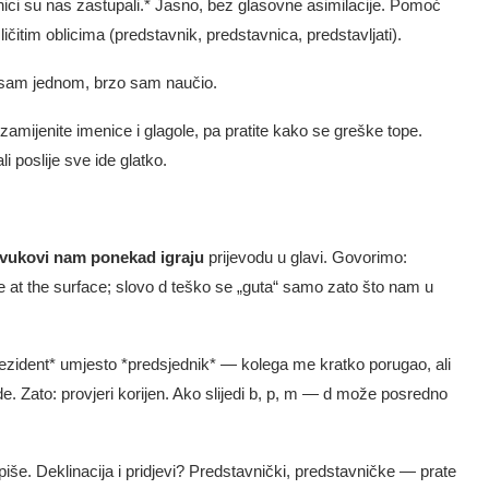
nici su nas zastupali.* Jasno, bez glasovne asimilacije. Pomoć
čitim oblicima (predstavnik, predstavnica, predstavljati).
o sam jednom, brzo sam naučio.
zamijenite imenice i glagole, pa pratite kako se greške tope.
i poslije sve ide glatko.
vukovi nam ponekad igraju
prijevodu u glavi. Govorimo:
je at the surface; slovo d teško se „guta“ samo zato što nam u
zident* umjesto *predsjednik* — kolega me kratko porugao, ali
ljude. Zato: provjeri korijen. Ako slijedi b, p, m — d može posredno
še. Deklinacija i pridjevi? Predstavnički, predstavničke — prate