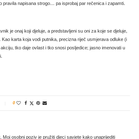
pravila napisana strogo… pa isprobaj par rečenica i zapamti.
nik je onaj koji djeluje, a predstavljeni su oni za koje se djeluje,
Kao karta koja vodi putnika, precizna riječ usmjerava odluke (i
a akciju, tko daje ovlast i tko snosi posljedice; jasno imenovati u
.
0
t. Moj osobni poziv je pružiti djeci savjete kako unaprijediti