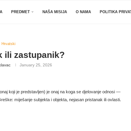
A
PREDMET
NAŠA MISIJA
O NAMA
POLITIKA PRIVA
Hrvatski
 ili zastupanik?
klavac
January 25, 2026
 (onaj koji je predstavljen) je onaj na koga se djelovanje odnosi —
e. Greške: miješanje subjekta i objekta, nejasan pristanak ili ovlasti.