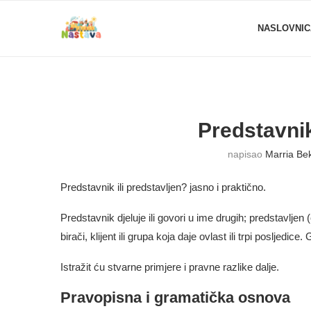
NASLOVNIC
Predstavnik
napisao
Marria Be
Predstavnik ili predstavljen? jasno i praktično.
Predstavnik djeluje ili govori u ime drugih; predstavljen
birači, klijent ili grupa koja daje ovlast ili trpi posljedic
Istražit ću stvarne primjere i pravne razlike dalje.
Pravopisna i gramatička osnova