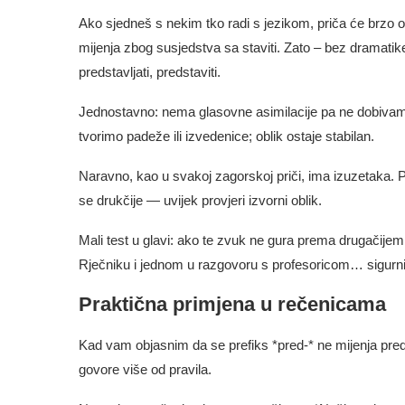
Ako sjedneš s nekim tko radi s jezikom, priča će brzo ot
mijenja zbog susjedstva sa staviti. Zato – bez dramati
predstavljati, predstaviti.
Jednostavno: nema glasovne asimilacije pa ne dobivamo n
tvorimo padeže ili izvedenice; oblik ostaje stabilan.
Naravno, kao u svakoj zagorskoj priči, ima izuzetaka. 
se drukčije — uvijek provjeri izvorni oblik.
Mali test u glavi: ako te zvuk ne gura prema drugačijem s
Rječniku i jednom u razgovoru s profesoricom… sigurni
Praktična primjena u rečenicama
Kad vam objasnim da se prefiks *pred-* ne mijenja pred s
govore više od pravila.