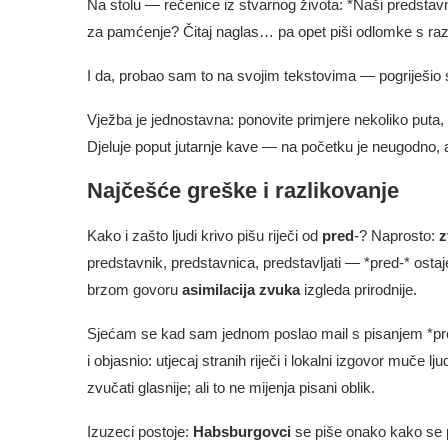
Na stolu — rečenice iz stvarnog života: *Naši predstav
za pamćenje? Čitaj naglas… pa opet piši odlomke s razli
I da, probao sam to na svojim tekstovima — pogriješi
Vježba je jednostavna: ponovite primjere nekoliko puta, 
Djeluje poput jutarnje kave — na početku je neugodno, al
Najčešće greške i razlikovanje
Kako i zašto ljudi krivo pišu riječi od
pred
-? Naprosto:
z
predstavnik, predstavnica, predstavljati — *pred-* osta
brzom govoru
asimilacija zvuka
izgleda prirodnije.
Sjećam se kad sam jednom poslao mail s pisanjem *pre
i objasnio: utjecaj stranih riječi i lokalni izgovor muče 
zvučati glasnije; ali to ne mijenja pisani oblik.
Izuzeci postoje:
Habsburgovci
se piše onako kako se pi