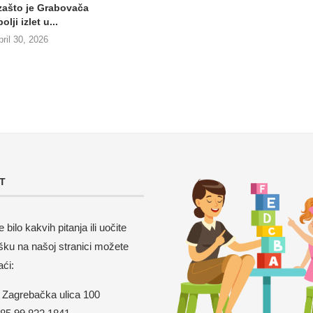
 zašto je Grabovača
olji izlet u...
pril 30, 2026
T
 bilo kakvih pitanja ili uočite
šku na našoj stranici možete
aći:
Zagrebačka ulica 100