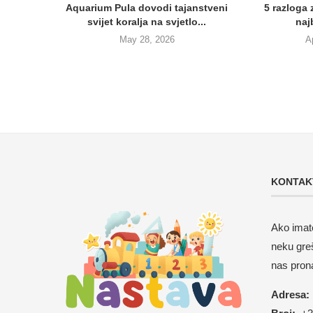
Aquarium Pula dovodi tajanstveni
5 razloga
svijet koralja na svjetlo...
najb
May 28, 2026
A
KONTAK
Ako imate
neku gre
nas pron
Adresa: