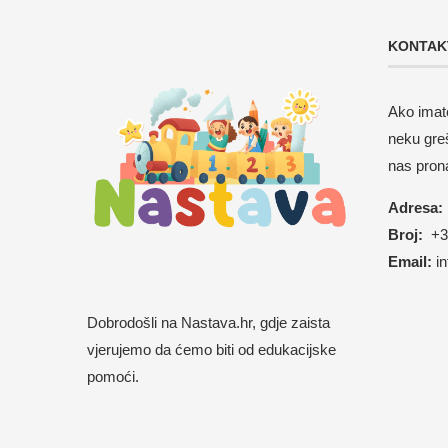
KONTAK
Ako imate
neku gre
nas pron
Adresa:
Broj:
+38
Email:
i
Dobrodošli na Nastava.hr, gdje zaista
vjerujemo da ćemo biti od edukacijske
pomoći.