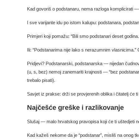
Kad govoriš o podstanaru, nema razloga komplicirati — 
I sve varijante idu po istom kalupu: podstanara, podsta
Primjeri koji pomažu: “Bili smo podstanari deset godina.”
Ili: “Podstanarima nije lako s nerazumnim vlasnicima.” Os
Pridjevi? Podstanarski, podstanarska — nijedan čudnova
(u, s, bez) nemoj zanemariti krajnosti — “bez podstanara”
trebalo pisati).
Savjet iz prakse: drži se provjerenih oblika i čitatelj će ti
Najčešće greške i razlikovanje
Slušaj — malo hrvatskog pravopisa koji će ti uštedjeti 
Kad kažeš nekome da je “podstanar”, misliš na onog tko