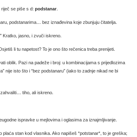
riječ se piše s d:
podstanar
.
naru, podstanarima… bez iznađevina koje zbunjuju čitatelja.
 Kratko, jasno, i zvuči iskreno.
jetiš li tu napetost? To je ono što rečenica treba prenijeti.
ti oblik. Pazi na padeže i broj: u kombinacijama s prijedlozima
 nije isto što i “bez podstanaru” (iako to zadnje nikad ne bi
 zahvaliti… tiho, ali iskreno.
neugodne ispravke u mejlovima i oglasima za iznajmljivanje.
 plaća stan kod vlasnika. Ako napišeš *potstanar*, to je greška;