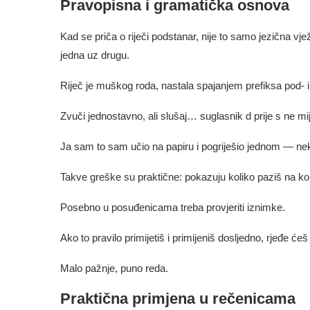
Pravopisna i gramatička osnova
Kad se priča o riječi podstanar, nije to samo jezična vje
jedna uz drugu.
Riječ je muškog roda, nastala spajanjem prefiksa pod- i 
Zvuči jednostavno, ali slušaj… suglasnik d prije s ne mij
Ja sam to sam učio na papiru i pogriješio jednom — ne
Takve greške su praktične: pokazuju koliko paziš na kori
Posebno u posuđenicama treba provjeriti iznimke.
Ako to pravilo primijetiš i primijeniš dosljedno, rjeđe će
Malo pažnje, puno reda.
Praktična primjena u rečenicama