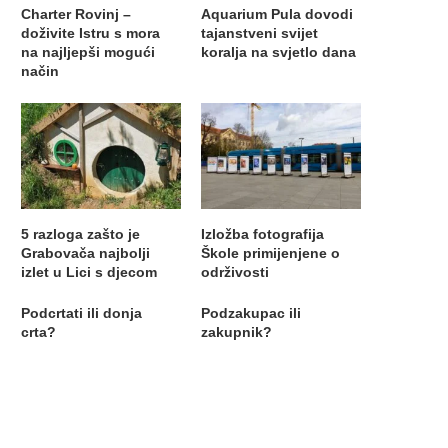
Charter Rovinj –
Aquarium Pula dovodi
doživite Istru s mora
tajanstveni svijet
na najljepši mogući
koralja na svjetlo dana
način
5 razloga zašto je
Izložba fotografija
Grabovača najbolji
Škole primijenjene o
izlet u Lici s djecom
održivosti
Podcrtati ili donja
Podzakupac ili
crta?
zakupnik?