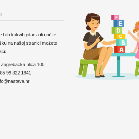
T
 bilo kakvih pitanja ili uočite
šku na našoj stranici možete
aći:
Zagrebačka ulica 100
5 99 822 1841
nfo@nastava.hr