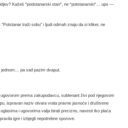
 pridjev? Kažeš *podstanarski stan*, ne *potstanarski*… ups —
“Potstanar traži sobu” i ljudi odmah znaju da si kliker, ne
ci jednom… pa sad pazim dvaput.
r s ugovorom prema zakupodavcu, subtenant živi pod njegovom
pu, ispravan naziv otvara vrata pravne jasnoće i društvene
 oglasima i ugovorima valja birati precizno, navesti tko plaća
pravila igre i izbjegli nepotrebne sporove.