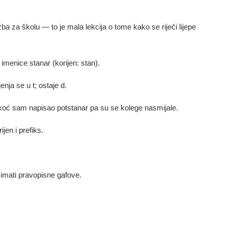
žba za školu — to je mala lekcija o tome kako se riječi lijepe
imenice stanar (korijen: stan).
enja se u t; ostaje d.
koć sam napisao potstanar pa su se kolege nasmijale.
jen i prefiks.
š imati pravopisne gafove.