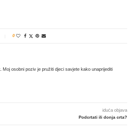
0
t. Moj osobni poziv je pružiti djeci savjete kako unaprijediti
iduća objava
Podcrtati ili donja crta?