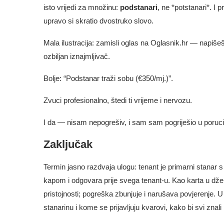
isto vrijedi za množinu:
podstanari
, ne *potstanari*. I
upravo si skratio dvostruko slovo.
Mala ilustracija: zamisli oglas na Oglasnik.hr — napišeš 
ozbiljan iznajmljivač.
Bolje: “Podstanar traži sobu (€350/mj.)”.
Zvuci profesionalno, štedi ti vrijeme i nervozu.
I da — nisam nepogrešiv, i sam sam pogriješio u poru
Zaključak
Termin jasno razdvaja ulogu: tenant je primarni stana
kapom i odgovara prije svega tenant‑u. Kao karta u dže
pristojnosti; pogreška zbunjuje i narušava povjerenje. U
stanarinu i kome se prijavljuju kvarovi, kako bi svi znali 