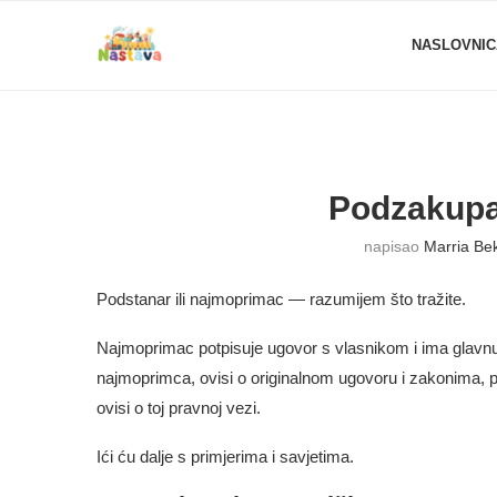
NASLOVNIC
Podzakupac
napisao
Marria Be
Podstanar ili najmoprimac — razumijem što tražite.
Najmoprimac potpisuje ugovor s vlasnikom i ima glavnu
najmoprimca, ovisi o originalnom ugovoru i zakonima, pa
ovisi o toj pravnoj vezi.
Ići ću dalje s primjerima i savjetima.