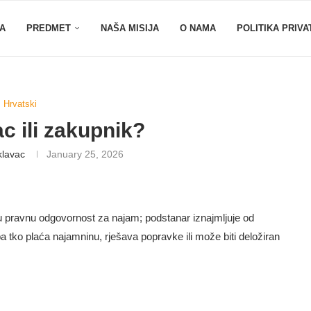
A
PREDMET
NAŠA MISIJA
O NAMA
POLITIKA PRIVA
Hrvatski
 ili zakupnik?
klavac
January 25, 2026
 pravnu odgovornost za najam; podstanar iznajmljuje od
 tko plaća najamninu, rješava popravke ili može biti deložiran