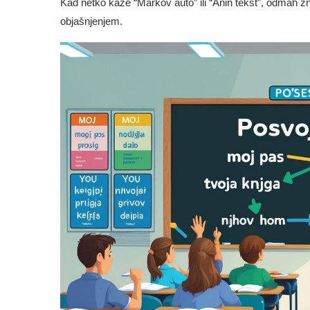
Kad netko kaže “Markov auto” ili “Anin tekst”, odmah 
objašnjenjem.