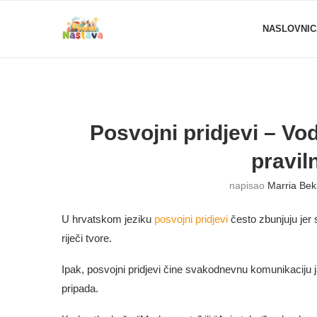
NASLOVNIC
Posvojni pridjevi – Vo
pravil
napisao
Marria Bek
U hrvatskom jeziku
posvojni pridjevi
često zbunjuju jer 
riječi tvore.
Ipak, posvojni pridjevi čine svakodnevnu komunikaciju j
pripada.