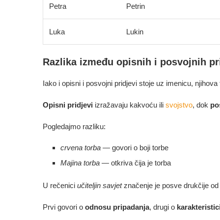
Petra
Petrin
Luka
Lukin
Razlika između opisnih i posvojnih pr
Iako i opisni i posvojni pridjevi stoje uz imenicu, njihova f
Opisni pridjevi
izražavaju kakvoću ili
svojstvo
, dok
po
Pogledajmo razliku:
crvena torba
— govori o boji torbe
Majina torba
— otkriva čija je torba
U rečenici
učiteljin savjet
značenje je posve drukčije o
Prvi govori o
odnosu pripadanja
, drugi o
karakteristic