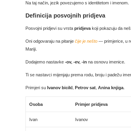
Na taj način, jezik povezujemo s identitetom i imenom.
Definicija posvojnih pridjeva
Posvojni pridjevi su vrsta
pridjeva
koji pokazuju da nešto
Oni odgovaraju na pitanje
čije je nešto
— primjerice, u r
Mariji.
Dodajemo nastavke
-ov, -ev, -in
na osnovu imenice.
Ti se nastavci mijenjaju prema rodu, broju i padežu imen
Primjeri su
Ivanov bicikl
,
Petrov sat
,
Anina knjiga
.
Osoba
Primjer pridjeva
Ivan
Ivanov