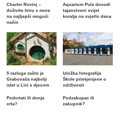
Charter Rovinj –
Aquarium Pula dovodi
doživite Istru s mora
tajanstveni svijet
na najljepši mogući
koralja na svjetlo dana
način
5 razloga zašto je
Izložba fotografija
Grabovača najbolji
Škole primijenjene o
izlet u Lici s djecom
održivosti
Podcrtati ili donja
Podzakupac ili
crta?
zakupnik?