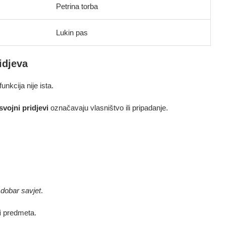
Petrina torba
Lukin pas
idjeva
unkcija nije ista.
svojni pridjevi
označavaju vlasništvo ili pripadanje.
d
dobar savjet
.
i
predmeta.