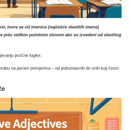
ost, tvore se od imenica (najčešće vlastitih imena)
 se pišu velikim početnim slovom ako su izvedeni od vlastitog
evanju jezične logike.
orabu na jasnim primjerima – od jednostavnih do onih koji često
že