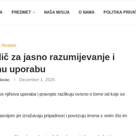
A
PREDMET
NAŠA MISIJA
O NAMA
POLITIKA PRIVA
Hrvatski
dič za jasno razumijevanje i
nu uporabu
lavac
December 1, 2025
se njihova uporaba i pravopis razlikuju ovisno o tome od koje se
asnijom jer izražavaju pripadnost i povezuju imena s onim što im