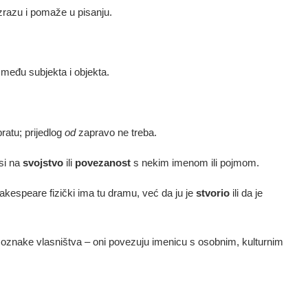
izrazu i pomaže u pisanju.
među subjekta i objekta.
ratu; prijedlog
od
zapravo ne treba.
si na
svojstvo
ili
povezanost
s nekim imenom ili pojmom.
hakespeare fizički ima tu dramu, već da ju je
stvorio
ili da je
e oznake vlasništva – oni povezuju imenicu s osobnim, kulturnim