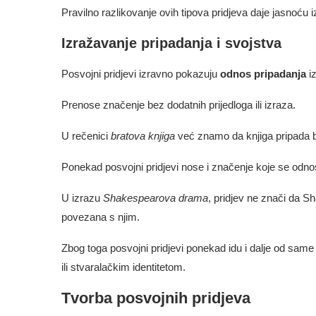
Pravilno razlikovanje ovih tipova pridjeva daje jasnoću 
Izražavanje pripadanja i svojstva
Posvojni pridjevi izravno pokazuju
odnos pripadanja
iz
Prenose značenje bez dodatnih prijedloga ili izraza.
U rečenici
bratova knjiga
već znamo da knjiga pripada b
Ponekad posvojni pridjevi nose i značenje koje se odno
U izrazu
Shakespearova drama
, pridjev ne znači da S
povezana s njim.
Zbog toga posvojni pridjevi ponekad idu i dalje od sam
ili stvaralačkim identitetom.
Tvorba posvojnih pridjeva