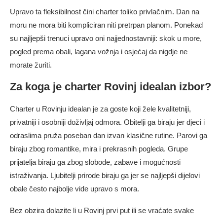
Upravo ta fleksibilnost čini charter toliko privlačnim. Dan na
moru ne mora biti kompliciran niti pretrpan planom. Ponekad
su najljepši trenuci upravo oni najjednostavniji: skok u more,
pogled prema obali, lagana vožnja i osjećaj da nigdje ne
morate žuriti.
Za koga je charter Rovinj idealan izbor?
Charter u Rovinju idealan je za goste koji žele kvalitetniji,
privatniji i osobniji doživljaj odmora. Obitelji ga biraju jer djeci i
odraslima pruža poseban dan izvan klasične rutine. Parovi ga
biraju zbog romantike, mira i prekrasnih pogleda. Grupe
prijatelja biraju ga zbog slobode, zabave i mogućnosti
istraživanja. Ljubitelji prirode biraju ga jer se najljepši dijelovi
obale često najbolje vide upravo s mora.
Bez obzira dolazite li u Rovinj prvi put ili se vraćate svake