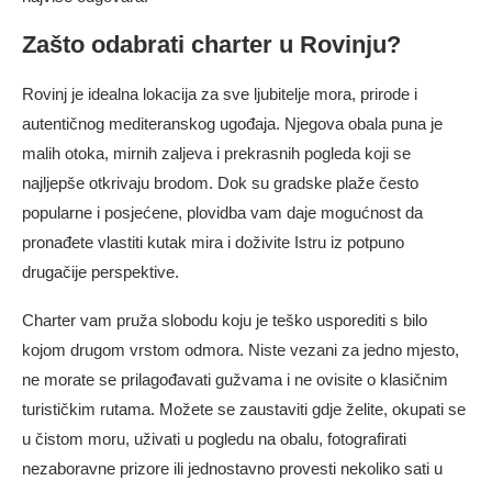
Zašto odabrati charter u Rovinju?
Rovinj je idealna lokacija za sve ljubitelje mora, prirode i
autentičnog mediteranskog ugođaja. Njegova obala puna je
malih otoka, mirnih zaljeva i prekrasnih pogleda koji se
najljepše otkrivaju brodom. Dok su gradske plaže često
popularne i posjećene, plovidba vam daje mogućnost da
pronađete vlastiti kutak mira i doživite Istru iz potpuno
drugačije perspektive.
Charter vam pruža slobodu koju je teško usporediti s bilo
kojom drugom vrstom odmora. Niste vezani za jedno mjesto,
ne morate se prilagođavati gužvama i ne ovisite o klasičnim
turističkim rutama. Možete se zaustaviti gdje želite, okupati se
u čistom moru, uživati u pogledu na obalu, fotografirati
nezaboravne prizore ili jednostavno provesti nekoliko sati u