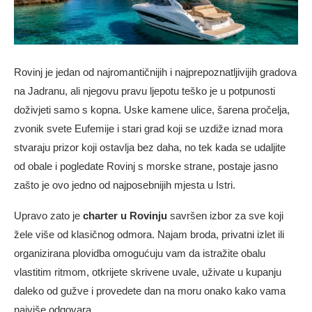
Rovinj je jedan od najromantičnijih i najprepoznatljivijih gradova
na Jadranu, ali njegovu pravu ljepotu teško je u potpunosti
doživjeti samo s kopna. Uske kamene ulice, šarena pročelja,
zvonik svete Eufemije i stari grad koji se uzdiže iznad mora
stvaraju prizor koji ostavlja bez daha, no tek kada se udaljite
od obale i pogledate Rovinj s morske strane, postaje jasno
zašto je ovo jedno od najposebnijih mjesta u Istri.
Upravo zato je
charter u Rovinju
savršen izbor za sve koji
žele više od klasičnog odmora. Najam broda, privatni izlet ili
organizirana plovidba omogućuju vam da istražite obalu
vlastitim ritmom, otkrijete skrivene uvale, uživate u kupanju
daleko od gužve i provedete dan na moru onako kako vama
najviše odgovara.