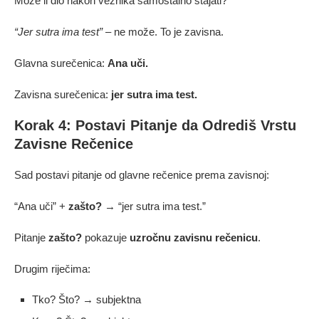
Može li dio nakon veznika samostalno stajati?
“Jer sutra ima test”
– ne može. To je zavisna.
Glavna surečenica:
Ana uči.
Zavisna surečenica:
jer sutra ima test.
Korak 4: Postavi Pitanje da Odrediš Vrstu
Zavisne Rečenice
Sad postavi pitanje od glavne rečenice prema zavisnoj:
“Ana uči” +
zašto?
→ “jer sutra ima test.”
Pitanje
zašto?
pokazuje
uzročnu zavisnu rečenicu
.
Drugim riječima:
Tko? Što? → subjektna