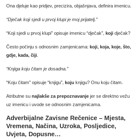
Ona djeluje kao pridjev, precizira, objašnjava, definira imenicu.
“Dječak koji sjedi u prvoj klupi je moj prijatelj.”
“Koji sjedi u prvoj klupi” opisuje imenicu “dječak”,
koji
dječak?
Često počinju s odnosnim zamjenicama:
koji, koja, koje, što,
gdje, kada, čiji
.
“Knjiga koju čitam je dosadna.”
“Koju čitam” opisuje “knjigu”,
koju
knjigu? Onu koju čitam.
Atributne su
najlakše za prepoznavanje
jer se direktno vežu
uz imenicu i uvode se odnosnim zamjenicama.
Adverbijalne Zavisne Rečenice – Mjesta,
Vremena, Načina, Uzroka, Posljedice,
Uvjeta, Dopusne…