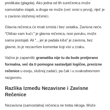
predikata (glagola). Ako jedna od tih surečenica može
samostalno stajati, a druga ne može (već ovisi o prvoj), riječ je
o zavisno složenoj rečenici.
Glavna rečenica će imati smisla i bez ostatka. Zavisna neće.
“Otišao sam kući.” je glavna rečenica, nosi poruku, može
sama postojati. Ali “…jer je padala kiša” je zavisna, bez
glavne, to je nezavršen komentar koji visi u zraku.
Važno je zapamtiti:
gramatika nije tu da bude pretjerano
formalna, već da ti pomogne sastavljati logične, precizne
rečenice
u eseju, slušnoj zadaći, pa čak i u svakodnevnom
razgovoru.
Razlika Između Nezavisne i Zavisne
Rečenice
Nezavisna (samostalna) rečenica ne treba nikoga. Može