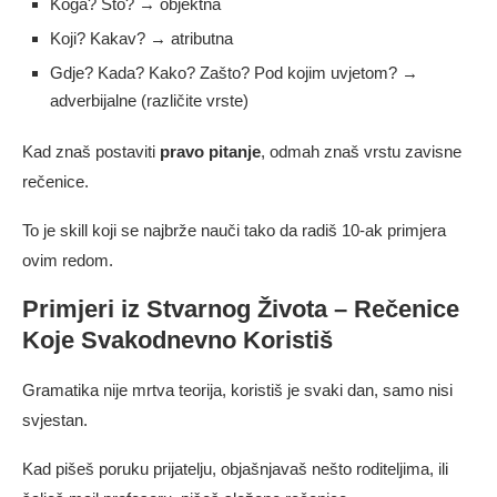
Koga? Što? → objektna
Koji? Kakav? → atributna
Gdje? Kada? Kako? Zašto? Pod kojim uvjetom? →
adverbijalne (različite vrste)
Kad znaš postaviti
pravo pitanje
, odmah znaš vrstu zavisne
rečenice.
To je skill koji se najbrže nauči tako da radiš 10-ak primjera
ovim redom.
Primjeri iz Stvarnog Života – Rečenice
Koje Svakodnevno Koristiš
Gramatika nije mrtva teorija, koristiš je svaki dan, samo nisi
svjestan.
Kad pišeš poruku prijatelju, objašnjavaš nešto roditeljima, ili