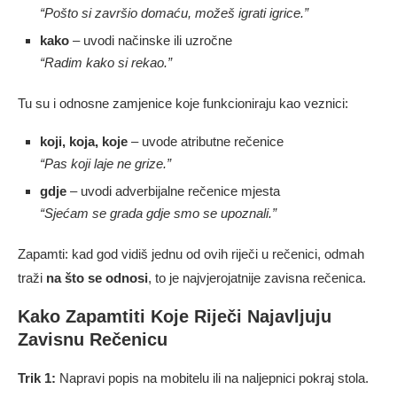
“Pošto si završio domaću, možeš igrati igrice.”
kako
– uvodi načinske ili uzročne
“Radim kako si rekao.”
Tu su i odnosne zamjenice koje funkcioniraju kao veznici:
koji, koja, koje
– uvode atributne rečenice
“Pas koji laje ne grize.”
gdje
– uvodi adverbijalne rečenice mjesta
“Sjećam se grada gdje smo se upoznali.”
Zapamti: kad god vidiš jednu od ovih riječi u rečenici, odmah
traži
na što se odnosi
, to je najvjerojatnije zavisna rečenica.
Kako Zapamtiti Koje Riječi Najavljuju
Zavisnu Rečenicu
Trik 1:
Napravi popis na mobitelu ili na naljepnici pokraj stola.