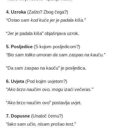
4. Uzroka
(Zašto? Zbog čega?)
“Ostao sam kod kuće jer je padala kiša.”
“Jer je padala kiša” objašnjava uzrok.
5. Posljedice
(S kojom posljedicom?)
“Bio sam toliko umoran da sam zaspao na kauču.”
“Da sam zaspao na kauču” je posljedica.
6. Uvjeta
(Pod kojim uvjetom?)
“Ako brzo naučim ovo, mogu izaći večeras.”
“Ako brzo naučim ovo” postavlja uvjet.
7. Dopusne
(Unatoč čemu?)
“Iako sam učio, nisam prošao test.”