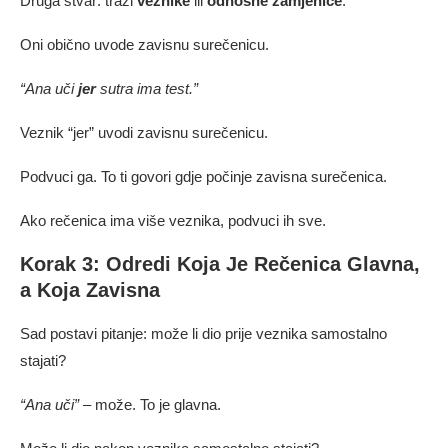
Druga stvar: traži
veznike
ili
odnosne zamjenice
.
Oni obično uvode zavisnu surečenicu.
“Ana uči
jer
sutra ima test.”
Veznik “jer” uvodi zavisnu surečenicu.
Podvuci ga. To ti govori gdje počinje zavisna surečenica.
Ako rečenica ima više veznika, podvuci ih sve.
Korak 3: Odredi Koja Je Rečenica Glavna,
a Koja Zavisna
Sad postavi pitanje: može li dio prije veznika samostalno
stajati?
“Ana uči”
– može. To je glavna.