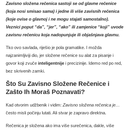
Zavisno složena rečenica sastoji se od glavne rečenice
(koja nosi smisao sama) i jedne ili više zavisnih rečenica
(koje ovise o glavnoj i ne mogu stajati samostalno).
Veznici poput “da”, “jer”, “ako” ili zamjenice “koji” uvode
zavisnu rečenicu koja nadopunjuje ili objašnjava glavnu.
Tko ovo savlada, riješio je pola gramatike. I možda
najzanimljiviji dio, jer složene rečenice su alat za pisanje i
govor koji zvuče
inteligentnije
i precizinije. Idemo red po red,
bez skrivenih zamki.
Što Su Zavisno Složene Rečenice i
Zašto Ih Moraš Poznavati?
Kad otvorim udžbenik i vidim:
Zavisno složena rečenica je…
često misli počinju lutati. Ali stvar je zapravo direktna.
Rečenica je složena ako ima više surečenica, dakle, više