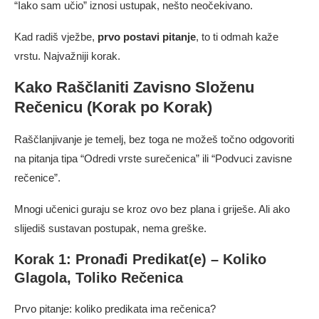
“Iako sam učio” iznosi ustupak, nešto neočekivano.
Kad radiš vježbe,
prvo postavi pitanje
, to ti odmah kaže
vrstu. Najvažniji korak.
Kako Raščlaniti Zavisno Složenu
Rečenicu (Korak po Korak)
Raščlanjivanje je temelj, bez toga ne možeš točno odgovoriti
na pitanja tipa “Odredi vrste surečenica” ili “Podvuci zavisne
rečenice”.
Mnogi učenici guraju se kroz ovo bez plana i griješe. Ali ako
slijediš sustavan postupak, nema greške.
Korak 1: Pronađi Predikat(e) – Koliko
Glagola, Toliko Rečenica
Prvo pitanje: koliko predikata ima rečenica?