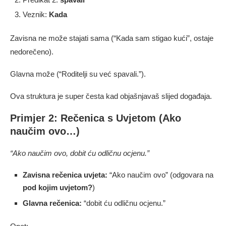
Veznik:
Kada
Zavisna ne može stajati sama (“Kada sam stigao kući”, ostaje
nedorečeno).
Glavna može (“Roditelji su već spavali.”).
Ova struktura je super česta kad objašnjavaš slijed događaja.
Primjer 2: Rečenica s Uvjetom (Ako
naučim ovo…)
“Ako naučim ovo, dobit ću odličnu ocjenu.”
Zavisna rečenica uvjeta:
“Ako naučim ovo” (odgovara na
pod kojim uvjetom?
)
Glavna rečenica:
“dobit ću odličnu ocjenu.”