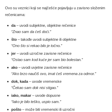
Ovo su veznici koji se najčešće pojavljuju u zavisno složenim
rečenicama:
da
– uvodi subjektne, objektne rečenice
“Znao sam da ćeš doći.”
što
– takođe uvodi subjektne ili objektne
“Ono što si rekao bilo je točno.”
jer
– uvodi uzročne zavisne rečenice
“Ostao sam kod kuće jer sam bio bolestan.”
ako
– uvodi uvjetne zavisne rečenice
“Ako brzo naučiš ovo, imat ćeš vremena za odmor.”
dok, kada
– uvode vremenske
“Čekao sam dok nisi stigao.”
iako, makar
– uvode dopusne
“Iako je bilo teško, uspio sam.”
pošto
– može biti vremenski ili uzročni