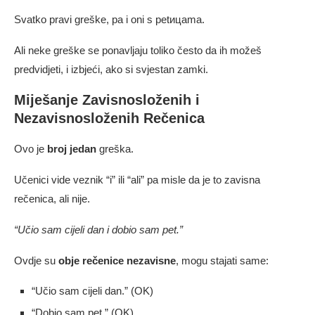
Svatko pravi greške, pa i oni s petицama.
Ali neke greške se ponavljaju toliko često da ih možeš
predvidjeti, i izbjeći, ako si svjestan zamki.
Miješanje Zavisnosloženih i
Nezavisnosloženih Rečenica
Ovo je
broj jedan
greška.
Učenici vide veznik “i” ili “ali” pa misle da je to zavisna
rečenica, ali nije.
“Učio sam cijeli dan i dobio sam pet.”
Ovdje su
obje rečenice nezavisne
, mogu stajati same:
“Učio sam cijeli dan.” (OK)
“Dobio sam pet.” (OK)