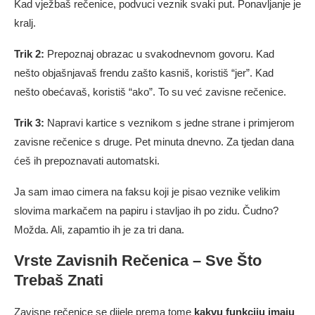
Kad vježbaš rečenice, podvuci veznik svaki put. Ponavljanje je
kralj.
Trik 2:
Prepoznaj obrazac u svakodnevnom govoru. Kad
nešto objašnjavaš frendu zašto kasniš, koristiš “jer”. Kad
nešto obećavaš, koristiš “ako”. To su već zavisne rečenice.
Trik 3:
Napravi kartice s veznikom s jedne strane i primjerom
zavisne rečenice s druge. Pet minuta dnevno. Za tjedan dana
ćeš ih prepoznavati automatski.
Ja sam imao cimera na faksu koji je pisao veznike velikim
slovima markačem na papiru i stavljao ih po zidu. Čudno?
Možda. Ali, zapamtio ih je za tri dana.
Vrste Zavisnih Rečenica – Sve Što
Trebaš Znati
Zavisne rečenice se dijele prema tome
kakvu funkciju imaju