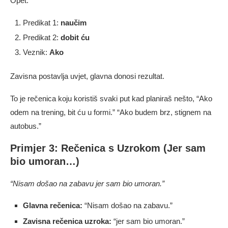
Opet:
Predikat 1:
naučim
Predikat 2:
dobit ću
Veznik:
Ako
Zavisna postavlja uvjet, glavna donosi rezultat.
To je rečenica koju koristiš svaki put kad planiraš nešto, “Ako
odem na trening, bit ću u formi.” “Ako budem brz, stignem na
autobus.”
Primjer 3: Rečenica s Uzrokom (Jer sam
bio umoran…)
“Nisam došao na zabavu jer sam bio umoran.”
Glavna rečenica:
“Nisam došao na zabavu.”
Zavisna rečenica uzroka:
“jer sam bio umoran.”