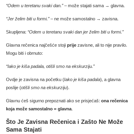
“Odem u teretanu svaki dan.”
– može stajati sama → glavna.
“Jer želim biti u formi.”
– ne može samostalno → zavisna.
Skupljena:
“Odem u teretanu svaki dan jer želim biti u formi.”
Glavna rečenica najčešće stoji
prije
zavisne, ali to nije pravilo.
Mogu biti i obrnuto:
“Iako je kiša padala, otišli smo na ekskurziju.”
Ovdje je zavisna na početku (
Iako je kiša padala
), a glavna
poslije (
otišli smo na ekskurziju
).
Glavnu ćeš sigurno prepoznati ako se prisjećaš:
ona rečenica
koja može samostalno = glavna
.
Što Je Zavisna Rečenica i Zašto Ne Može
Sama Stajati