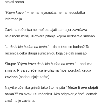
stajati sama.
“Pijem kavu.”
– nema nejasnoća, nema nedostatka
informacija.
Zavisna rečenica ne može stajati sama jer završava
nejasnom mišlju ili otvara pitanje kojem nedostaje smisao.
“…da bi bio budan na testu.”
– da bi
tko
bio budan? Ta
rečenica čeka drugu surečenicu koja će dati smisao.
Skupa:
“Pijem kavu da bi bio budan na testu.”
– sad ima
smisla. Prva surečenica je
glavna
(nosi poruku), druga
zavisna
(nadopunjuje zašto).
Najviše učenika griješi tako što ne pita
“Može li ovo stajati
samo?”
za svaku surečenicu. Ako odgovor je “ne”, odmah
znaš, tu je zavisna.