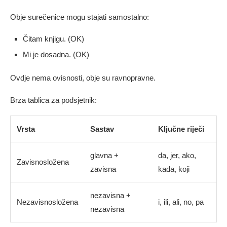
Obje surečenice mogu stajati samostalno:
Čitam knjigu. (OK)
Mi je dosadna. (OK)
Ovdje nema ovisnosti, obje su ravnopravne.
Brza tablica za podsjetnik:
Vrsta
Sastav
Ključne riječi
glavna +
da, jer, ako,
Zavisnosložena
zavisna
kada, koji
nezavisna +
Nezavisnosložena
i, ili, ali, no, pa
nezavisna