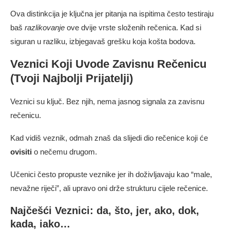
Ova distinkcija je ključna jer pitanja na ispitima često testiraju
baš
razlikovanje
ove dvije vrste složenih rečenica. Kad si
siguran u razliku, izbjegavaš grešku koja košta bodova.
Veznici Koji Uvode Zavisnu Rečenicu
(Tvoji Najbolji Prijatelji)
Veznici su ključ. Bez njih, nema jasnog signala za zavisnu
rečenicu.
Kad vidiš veznik, odmah znaš da slijedi dio rečenice koji će
ovisiti
o nečemu drugom.
Učenici često propuste veznike jer ih doživljavaju kao “male,
nevažne riječi”, ali upravo oni drže strukturu cijele rečenice.
Najčešći Veznici: da, što, jer, ako, dok,
kada, iako…