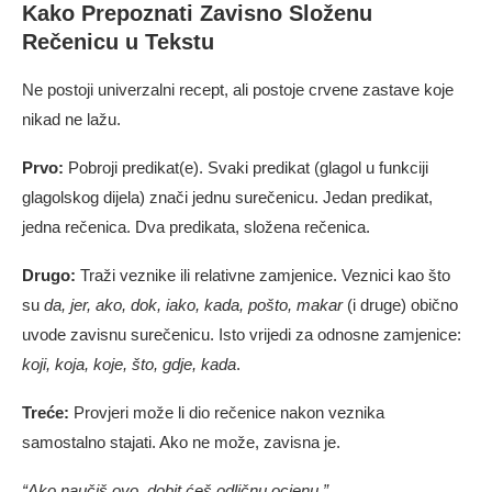
Kako Prepoznati Zavisno Složenu
Rečenicu u Tekstu
Ne postoji univerzalni recept, ali postoje crvene zastave koje
nikad ne lažu.
Prvo:
Pobroji predikat(e). Svaki predikat (glagol u funkciji
glagolskog dijela) znači jednu surečenicu. Jedan predikat,
jedna rečenica. Dva predikata, složena rečenica.
Drugo:
Traži veznike ili relativne zamjenice. Veznici kao što
su
da, jer, ako, dok, iako, kada, pošto, makar
(i druge) obično
uvode zavisnu surečenicu. Isto vrijedi za odnosne zamjenice:
koji, koja, koje, što, gdje, kada
.
Treće:
Provjeri može li dio rečenice nakon veznika
samostalno stajati. Ako ne može, zavisna je.
“Ako naučiš ovo, dobit ćeš odličnu ocjenu.”