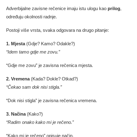
Adverbijalne zavisne rečenice imaju istu ulogu kao
prilog
,
određuju okolnosti radnje.
Postoji više vrsta, svaka odgovara na drugo pitanje:
1. Mjesta
(Gdje? Kamo? Odakle?)
“Idem tamo gdje me zovu.”
“Gdje me zovu” je zavisna rečenica mjesta.
2. Vremena
(Kada? Dokle? Otkad?)
“Čekao sam dok nisi stigla.”
“Dok nisi stigla” je zavisna rečenica vremena.
3. Načina
(Kako?)
“Radim onako kako mi je rečeno.”
“Kako mi je rečeno” opisuje način.