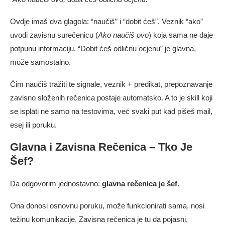
Ovdje imaš dva glagola: “naučiš” i “dobit ćeš”. Veznik “ako”
uvodi zavisnu surečenicu (
Ako naučiš ovo
) koja sama ne daje
potpunu informaciju. “Dobit ćeš odličnu ocjenu” je glavna,
može samostalno.
Ćim naučiš tražiti te signale, veznik + predikat, prepoznavanje
zavisno složenih rečenica postaje automatsko. A to je skill koji
se isplati ne samo na testovima, već svaki put kad pišeš mail,
esej ili poruku.
Glavna i Zavisna Rečenica – Tko Je
Šef?
Da odgovorim jednostavno:
glavna rečenica je šef
.
Ona donosi osnovnu poruku, može funkcionirati sama, nosi
težinu komunikacije. Zavisna rečenica je tu da pojasni,