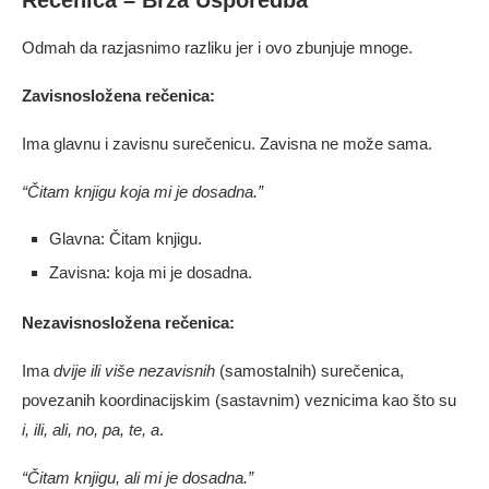
Rečenica – Brza Usporedba
Odmah da razjasnimo razliku jer i ovo zbunjuje mnoge.
Zavisnosložena rečenica:
Ima glavnu i zavisnu surečenicu. Zavisna ne može sama.
“Čitam knjigu koja mi je dosadna.”
Glavna: Čitam knjigu.
Zavisna: koja mi je dosadna.
Nezavisnosložena rečenica:
Ima
dvije ili više nezavisnih
(samostalnih) surečenica,
povezanih koordinacijskim (sastavnim) veznicima kao što su
i, ili, ali, no, pa, te, a
.
“Čitam knjigu, ali mi je dosadna.”