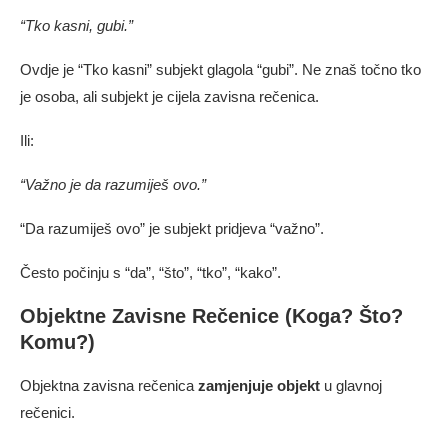
“Tko kasni, gubi.”
Ovdje je “Tko kasni” subjekt glagola “gubi”. Ne znaš točno tko
je osoba, ali subjekt je cijela zavisna rečenica.
Ili:
“Važno je da razumiješ ovo.”
“Da razumiješ ovo” je subjekt pridjeva “važno”.
Često počinju s “da”, “što”, “tko”, “kako”.
Objektne Zavisne Rečenice (Koga? Što?
Komu?)
Objektna zavisna rečenica
zamjenjuje objekt
u glavnoj
rečenici.