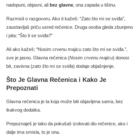
nadopuni, objasni, ali
bez glavne
, ona zapada u tišinu.
Razmisli o razgovoru. Ako ti kažeš: “Zato što mi se sviđa”,
zaustavljaš priču usred rečenice. Druga osoba gleda zbunjeno
i pita: “Što ti se sviđa?”
Ali ako kažeš: “Nosim crvenu majicu zato što mi se sviđa.”,
sve je jasno. Glavna rečenica (
Nosim crvenu majicu
) donosi
bit, zavisna (
zato što mi se sviđa
) dodaje objašnjenje.
Što Je Glavna Rečenica i Kako Je
Prepoznati
Glavna rečenica je ta koja može biti objavljena sama, bez
ikakvog dodatka.
Prepoznaješ je tako da pokušaš izolovati dio rečenice, ako i
dalje ima smisla, to je ona.