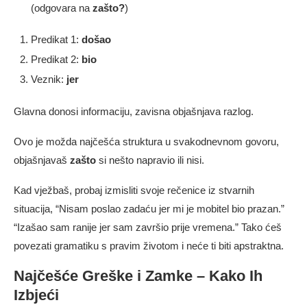
(odgovara na
zašto?
)
Predikat 1:
došao
Predikat 2:
bio
Veznik:
jer
Glavna donosi informaciju, zavisna objašnjava razlog.
Ovo je možda najčešća struktura u svakodnevnom govoru,
objašnjavaš
zašto
si nešto napravio ili nisi.
Kad vježbaš, probaj izmisliti svoje rečenice iz stvarnih
situacija, “Nisam poslao zadaću jer mi je mobitel bio prazan.”
“Izašao sam ranije jer sam završio prije vremena.” Tako ćeš
povezati gramatiku s pravim životom i neće ti biti apstraktna.
Najčešće Greške i Zamke – Kako Ih
Izbjeći