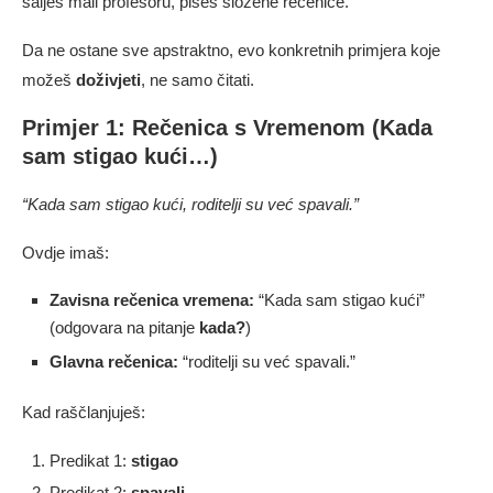
šalješ mail profesoru, pišeš složene rečenice.
Da ne ostane sve apstraktno, evo konkretnih primjera koje
možeš
doživjeti
, ne samo čitati.
Primjer 1: Rečenica s Vremenom (Kada
sam stigao kući…)
“Kada sam stigao kući, roditelji su već spavali.”
Ovdje imaš:
Zavisna rečenica vremena:
“Kada sam stigao kući”
(odgovara na pitanje
kada?
)
Glavna rečenica:
“roditelji su već spavali.”
Kad raščlanjuješ:
Predikat 1:
stigao
Predikat 2:
spavali