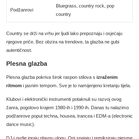
Bluegrass, country rock, pop
Podžanrovi
country
Country se drži na vrhu jer ljudi lako prepoznaju i osjećaju
njegove priče. Bez obzira na trendove, ta glazba ne gubi
autentičnost.
Plesna glazba
Plesna glazba pokriva širok raspon stilova s
izraženim
ritmom
i jasnim tempom. Sve je to namijenjeno kretanju tijela.
Klubovi i elektronički instrumenti potaknuli su razvoj ovog
žanra, pogotovo krajem 1980-ih i 1990-ih. Danas tu nalazimo
podžanrove poput techna, housea, trancea i EDM-a (electronic
dance music).
DJ-i ovdje igraju glavnu ulogu. Oni spajaju i remiksiraju pjesme