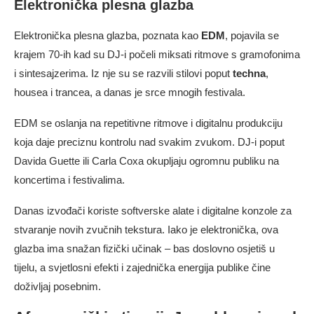
Elektronička plesna glazba
Elektronička plesna glazba, poznata kao
EDM
, pojavila se
krajem 70-ih kad su DJ-i počeli miksati ritmove s gramofonima
i sintesajzerima. Iz nje su se razvili stilovi poput
techna
,
housea i trancea, a danas je srce mnogih festivala.
EDM se oslanja na repetitivne ritmove i digitalnu produkciju
koja daje preciznu kontrolu nad svakim zvukom. DJ-i poput
Davida Guette ili Carla Coxa okupljaju ogromnu publiku na
koncertima i festivalima.
Danas izvođači koriste softverske alate i digitalne konzole za
stvaranje novih zvučnih tekstura. Iako je elektronička, ova
glazba ima snažan fizički učinak – bas doslovno osjetiš u
tijelu, a svjetlosni efekti i zajednička energija publike čine
doživljaj posebnim.