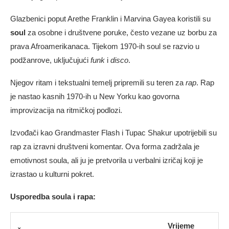
Glazbenici poput Arethe Franklin i Marvina Gayea koristili su
soul
za osobne i društvene poruke, često vezane uz borbu za
prava Afroamerikanaca. Tijekom 1970-ih soul se razvio u
podžanrove, uključujući
funk
i
disco
.
Njegov ritam i tekstualni temelj pripremili su teren za
rap
. Rap
je nastao kasnih 1970-ih u New Yorku kao govorna
improvizacija na ritmičkoj podlozi.
Izvođači kao Grandmaster Flash i Tupac Shakur upotrijebili su
rap za izravni društveni komentar. Ova forma zadržala je
emotivnost soula, ali ju je pretvorila u verbalni izričaj koji je
izrastao u kulturni pokret.
Usporedba soula i rapa:
Vrijeme