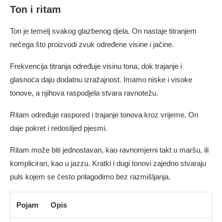
Ton i ritam
Ton je temelj svakog glazbenog djela. On nastaje titranjem
nečega što proizvodi zvuk određene visine i jačine.
Frekvencija titranja određuje visinu tona, dok trajanje i
glasnoća daju dodatnu izražajnost. Imamo niske i visoke
tonove, a njihova raspodjela stvara ravnotežu.
Ritam određuje raspored i trajanje tonova kroz vrijeme. On
daje pokret i redoslijed pjesmi.
Ritam može biti jednostavan, kao ravnomjerni takt u maršu, ili
kompliciran, kao u jazzu. Kratki i dugi tonovi zajedno stvaraju
puls kojem se često prilagodimo bez razmišljanja.
Pojam
Opis