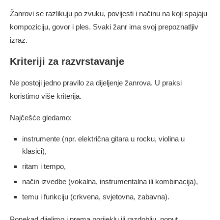
Žanrovi se razlikuju po zvuku, povijesti i načinu na koji spajaju
kompoziciju, govor i ples. Svaki žanr ima svoj prepoznatljiv
izraz.
Kriteriji za razvrstavanje
Ne postoji jedno pravilo za dijeljenje žanrova. U praksi
koristimo više kriterija.
Najčešće gledamo:
instrumente (npr. električna gitara u rocku, violina u
klasici),
ritam i tempo,
način izvedbe (vokalna, instrumentalna ili kombinacija),
temu i funkciju (crkvena, svjetovna, zabavna).
Ponekad dijelimo i prema porijeklu ili razdoblju, poput