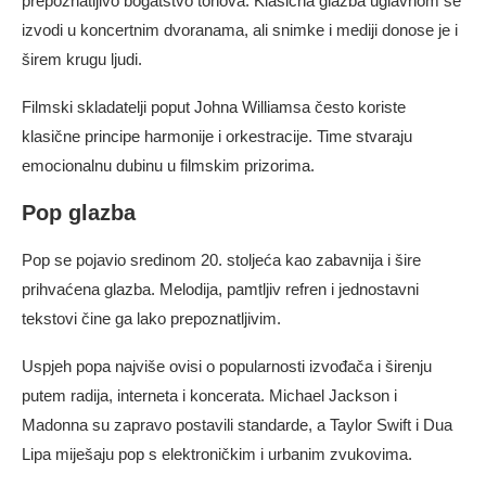
prepoznatljivo bogatstvo tonova. Klasična glazba uglavnom se
izvodi u koncertnim dvoranama, ali snimke i mediji donose je i
širem krugu ljudi.
Filmski skladatelji poput Johna Williamsa često koriste
klasične principe harmonije i orkestracije. Time stvaraju
emocionalnu dubinu u filmskim prizorima.
Pop glazba
Pop se pojavio sredinom 20. stoljeća kao zabavnija i šire
prihvaćena glazba. Melodija, pamtljiv refren i jednostavni
tekstovi čine ga lako prepoznatljivim.
Uspjeh popa najviše ovisi o popularnosti izvođača i širenju
putem radija, interneta i koncerata. Michael Jackson i
Madonna su zapravo postavili standarde, a Taylor Swift i Dua
Lipa miješaju pop s elektroničkim i urbanim zvukovima.