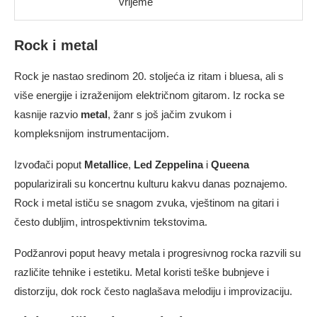
vrijeme
Rock i metal
Rock je nastao sredinom 20. stoljeća iz ritam i bluesa, ali s
više energije i izraženijom električnom gitarom. Iz rocka se
kasnije razvio
metal
, žanr s još jačim zvukom i
kompleksnijom instrumentacijom.
Izvođači poput
Metallice
,
Led Zeppelina
i
Queena
popularizirali su koncertnu kulturu kakvu danas poznajemo.
Rock i metal ističu se snagom zvuka, vještinom na gitari i
često dubljim, introspektivnim tekstovima.
Podžanrovi poput heavy metala i progresivnog rocka razvili su
različite tehnike i estetiku. Metal koristi teške bubnjeve i
distorziju, dok rock često naglašava melodiju i improvizaciju.