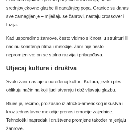
srednjovjekovne glazbe ili današnjeg popa. Granice su danas
sve zamagljenije – miješaju se žanrovi, nastaju crossover i
fuzija.
Kad usporedimo žanrove, često vidimo sličnosti u strukturi ili
načinu korištenja ritma i melodije. Žanr nije nešto
nepromjenjivo; on se stalno razvija i prilagođava.
Utjecaj kulture i društva
Svaki žanr nastaje u određenoj kulturi. Kultura, jezik i ples
oblikuju način na koji ljudi stvaraju i doživljavaju glazbu.
Blues je, recimo, proizašao iz afričko-američkog iskustva i
kroz jednostavne melodije prenosi emocije zajednice.
Tehnološki napredak i društvene promjene također mijenjaju
žanrove.