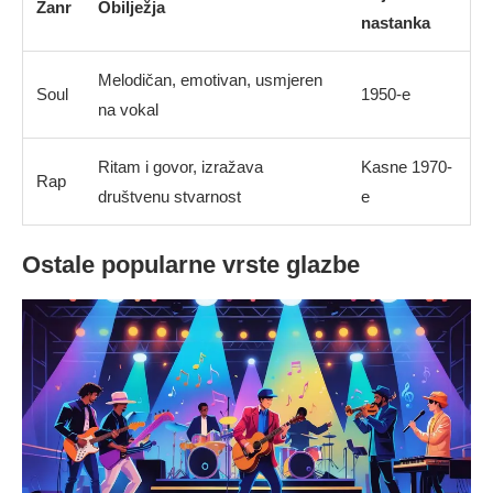
Žanr
Obilježja
nastanka
Melodičan, emotivan, usmjeren
Soul
1950-e
na vokal
Ritam i govor, izražava
Kasne 1970-
Rap
društvenu stvarnost
e
Ostale popularne vrste glazbe