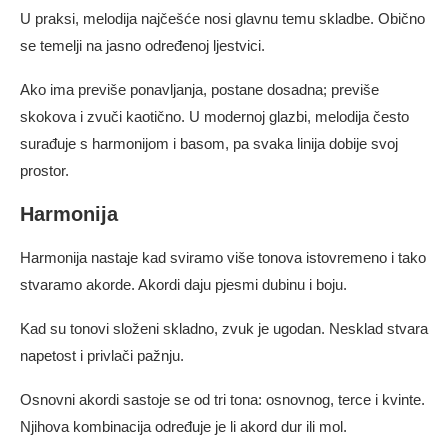
U praksi, melodija najčešće nosi glavnu temu skladbe. Obično
se temelji na jasno određenoj ljestvici.
Ako ima previše ponavljanja, postane dosadna; previše
skokova i zvuči kaotično. U modernoj glazbi, melodija često
surađuje s harmonijom i basom, pa svaka linija dobije svoj
prostor.
Harmonija
Harmonija nastaje kad sviramo više tonova istovremeno i tako
stvaramo akorde. Akordi daju pjesmi dubinu i boju.
Kad su tonovi složeni skladno, zvuk je ugodan. Nesklad stvara
napetost i privlači pažnju.
Osnovni akordi sastoje se od tri tona: osnovnog, terce i kvinte.
Njihova kombinacija određuje je li akord dur ili mol.