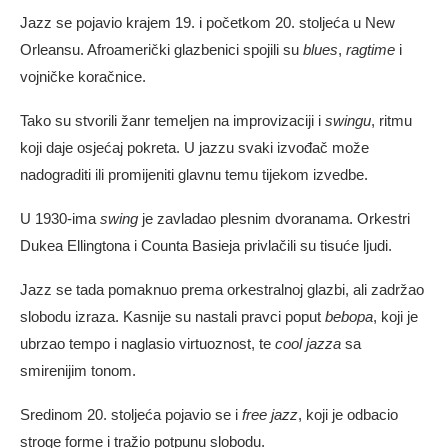
Jazz se pojavio krajem 19. i početkom 20. stoljeća u New
Orleansu. Afroamerički glazbenici spojili su
blues
,
ragtime
i
vojničke koračnice.
Tako su stvorili žanr temeljen na improvizaciji i
swingu
, ritmu
koji daje osjećaj pokreta. U jazzu svaki izvođač može
nadograditi ili promijeniti glavnu temu tijekom izvedbe.
U 1930-ima
swing
je zavladao plesnim dvoranama. Orkestri
Dukea Ellingtona i Counta Basieja privlačili su tisuće ljudi.
Jazz se tada pomaknuo prema orkestralnoj glazbi, ali zadržao
slobodu izraza. Kasnije su nastali pravci poput
bebopa
, koji je
ubrzao tempo i naglasio virtuoznost, te
cool jazza
sa
smirenijim tonom.
Sredinom 20. stoljeća pojavio se i
free jazz
, koji je odbacio
stroge forme i tražio potpunu slobodu.