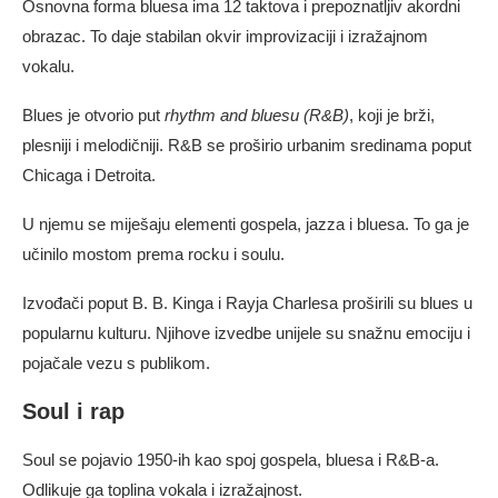
Osnovna forma bluesa ima 12 taktova i prepoznatljiv akordni
obrazac. To daje stabilan okvir improvizaciji i izražajnom
vokalu.
Blues je otvorio put
rhythm and bluesu (R&B)
, koji je brži,
plesniji i melodičniji. R&B se proširio urbanim sredinama poput
Chicaga i Detroita.
U njemu se miješaju elementi gospela, jazza i bluesa. To ga je
učinilo mostom prema rocku i soulu.
Izvođači poput B. B. Kinga i Rayja Charlesa proširili su blues u
popularnu kulturu. Njihove izvedbe unijele su snažnu emociju i
pojačale vezu s publikom.
Soul i rap
Soul se pojavio 1950-ih kao spoj gospela, bluesa i R&B-a.
Odlikuje ga toplina vokala i izražajnost.