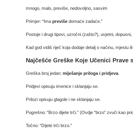
mnogo, malo, previše, nedovoljno, sasvim
Primjer: “Ima
previše
domaće zadaće.”
Postoje i drugi tipovi, uzročni (zašto?), uvjetni, dopusni,
Kad god vidiš riječ koja dodaje detalj o načinu, mjestu ili
Najčešće Greške Koje Učenici Prave s
Greška broj jedan:
miješanje priloga i pridjeva
.
Pridjevi opisuju imenice i sklanjaju se.
Prilozi opisuju glagole i ne sklanjaju se.
Pogrešno: “Brzo dijete trči.” (Ovdje “brzo” zvuči kao pridj
Točno: “Dijete trči brzo.”