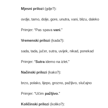
Mjesni prilozi
(gdje?):
ovdje, tamo, dolje, gore, unutra, vani, blizu, daleko
Primjer: “Pas spava
vani
.”
Vremenski prilozi
(kada?):
sada, tada, jučer, sutra, uvijek, nikad, ponekad
Primjer: “
Sutra
idemo na izlet.”
Načinski prilozi
(kako?):
brzo, polako, lijepo, grozno, pažljivo, slučajno
Primjer: “Učim
pažljivo
.”
Količinski prilozi
(koliko?):