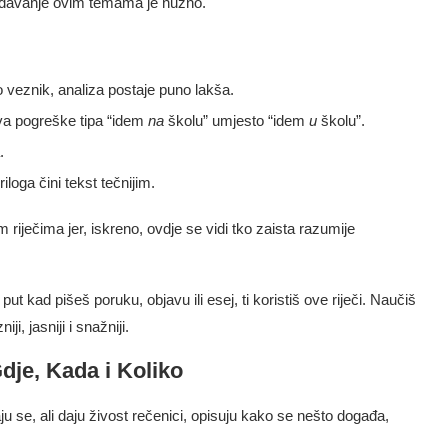
ladavanje ovim temama je nužno.
to veznik, analiza postaje puno lakša.
ava pogreške tipa “idem
na
školu” umjesto “idem
u
školu”.
.
riloga čini tekst tečnijim.
 riječima jer, iskreno, ovdje se vidi tko zaista razumije
t kad pišeš poruku, objavu ili esej, ti koristiš ove riječi. Naučiš
iji, jasniji i snažniji.
dje, Kada i Koliko
aju se, ali daju živost rečenici, opisuju kako se nešto događa,