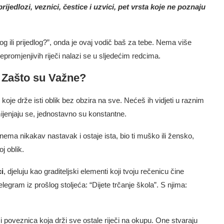
rijedlozi, veznici, čestice i uzvici, pet vrsta koje ne poznaju
log ili prijedlog?”, onda je ovaj vodič baš za tebe. Nema više
epromjenjivih riječi nalazi se u sljedećim redcima.
i Zašto su Važne?
 koje drže isti oblik bez obzira na sve. Nećeš ih vidjeti u raznim
ijenjaju se, jednostavno su konstantne.
 nema nikakav nastavak i ostaje ista, bio ti muško ili žensko,
oj oblik.
ci
, djeluju kao graditeljski elementi koji tvoju rečenicu čine
egram iz prošlog stoljeća: “Dijete trčanje škola”. S njima:
či poveznica koja drži sve ostale riječi na okupu. One stvaraju