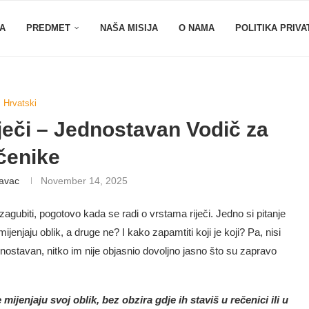
A
PREDMET
NAŠA MISIJA
O NAMA
POLITIKA PRIVA
Hrvatski
ječi – Jednostavan Vodič za
čenike
lavac
November 14, 2025
agubiti, pogotovo kada se radi o vrstama riječi. Jedno si pitanje
ijenjaju oblik, a druge ne? I kako zapamtiti koji je koji? Pa, nisi
ednostavan, nitko im nije objasnio dovoljno jasno što su zapravo
mijenjaju svoj oblik, bez obzira gdje ih staviš u rečenici ili u