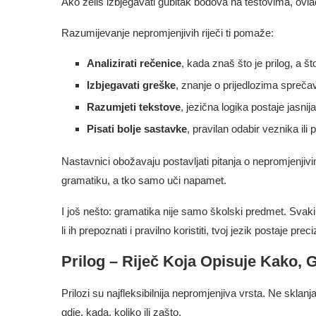
Ako želiš izbjegavati gubitak bodova na testovima, ov
Razumijevanje nepromjenjivih riječi ti pomaže:
Analizirati rečenice
, kada znaš što je prilog, a š
Izbjegavati greške
, znanje o prijedlozima spreč
Razumjeti tekstove
, jezična logika postaje jasnija
Pisati bolje sastavke
, pravilan odabir veznika ili p
Nastavnici obožavaju postavljati pitanja o nepromjenjivim
gramatiku, a tko samo uči napamet.
I još nešto: gramatika nije samo školski predmet. Svaki pu
li ih prepoznati i pravilno koristiti, tvoj jezik postaje precizn
Prilog – Riječ Koja Opisuje Kako, G
Prilozi su najfleksibilnija nepromjenjiva vrsta. Ne sklanj
gdje, kada, koliko ili zašto.