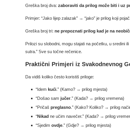
Greška broj dva:
zaboraviti da prilog može biti i uz p
Primjer: “Jako lijep zalazak” → “jako” je prilog koji pojača
Greška broj tri:
ne prepoznati prilog kad je na neobi
Prilozi su slobodni, mogu stajati na početku, u sredini il
sutra.” Sve su točne rečenice.
Praktični Primjeri iz Svakodnevnog G
Da vidiš koliko često koristiš priloge:
“Idem
kući
.” (Kamo? → prilog mjesta)
“Došao sam
jučer
.” (Kada? → prilog vremena)
“Pričaš
preglasno
.” (Kako? Koliko? → prilog način
“
Nikad
ne učim navečer.” (Kada? → prilog vreme
“Sjedim
ovdje
.” (Gdje? → prilog mjesta)