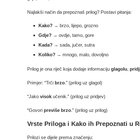
Najlakši način da prepoznaš prilog? Postavi pitanja:
Kako?
→ brzo, lijepo, grozno
Gdje?
→ ovdje, tamo, gore
Kada?
→ sada, jučer, sutra
Koliko?
→ mnogo, malo, dovoljno
Prilog je ona riječ koja dodaje informaciju
glagolu
,
prid
Primjer: “Trči
brzo
.” (prilog uz glagol)
“Jako
visok
učenik.” (prilog uz pridjev)
“Govori
previše brzo
.” (prilog uz prilog)
Vrste Priloga i Kako ih Prepoznati u R
Prilozi se dijele prema značenju: