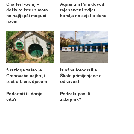
Charter Rovinj –
Aquarium Pula dovodi
doživite Istru s mora
tajanstveni svijet
na najljepši mogući
koralja na svjetlo dana
način
5 razloga zašto je
Izložba fotografija
Grabovača najbolji
Škole primijenjene o
izlet u Lici s djecom
održivosti
Podcrtati ili donja
Podzakupac ili
crta?
zakupnik?