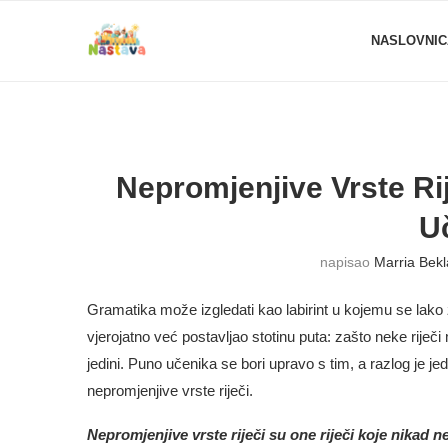
NASLOVNIC
Nepromjenjive Vrste Ri
U
napisao
Marria Bek
Gramatika može izgledati kao labirint u kojemu se lako z
vjerojatno već postavljao stotinu puta: zašto neke riječi m
jedini. Puno učenika se bori upravo s tim, a razlog je j
nepromjenjive vrste riječi.
Nepromjenjive vrste riječi su one riječi koje nikad ne 