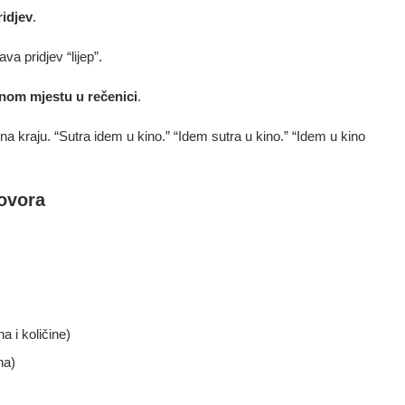
ridjev
.
va pridjev “lijep”.
čnom mjestu u rečenici
.
i na kraju. “Sutra idem u kino.” “Idem sutra u kino.” “Idem u kino
ovora
a i količine)
na)