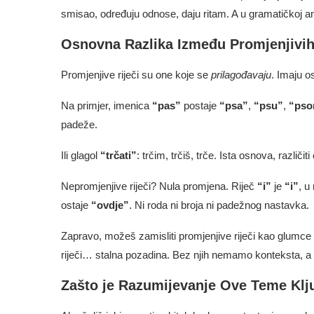
smisao, određuju odnose, daju ritam. A u gramatičkoj an
Osnovna Razlika Između Promjenjivih 
Promjenjive riječi su one koje se
prilagođavaju
. Imaju o
Na primjer, imenica
“pas”
postaje
“psa”
,
“psu”
,
“ps
padeže.
Ili glagol
“trčati”
: trčim, trčiš, trče. Ista osnova, različiti 
Nepromjenjive riječi? Nula promjena. Riječ
“i”
je
“i”
, u
ostaje
“ovdje”
. Ni roda ni broja ni padežnog nastavka.
Zapravo, možeš zamisliti promjenjive riječi kao glumce 
riječi… stalna pozadina. Bez njih nemamo konteksta, a 
Zašto je Razumijevanje Ove Teme Klj