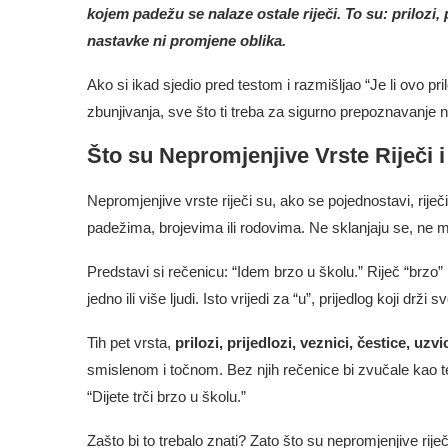
kojem padežu se nalaze ostale riječi. To su: prilozi, p
nastavke ni promjene oblika.
Ako si ikad sjedio pred testom i razmišljao “Je li ovo pri
zbunjivanja, sve što ti treba za sigurno prepoznavanje n
Što su Nepromjenjive Vrste Riječi 
Nepromjenjive vrste riječi su, ako se pojednostavi, riječi
padežima, brojevima ili rodovima. Ne sklanjaju se, ne m
Predstavi si rečenicu: “Idem brzo u školu.” Riječ “brzo”
jedno ili više ljudi. Isto vrijedi za “u”, prijedlog koji drži sv
Tih pet vrsta,
prilozi, prijedlozi, veznici, čestice, uzvi
smislenom i točnom. Bez njih rečenice bi zvučale kao tel
“Dijete trči brzo u školu.”
Zašto bi to trebalo znati? Zato što su nepromjenjive rije