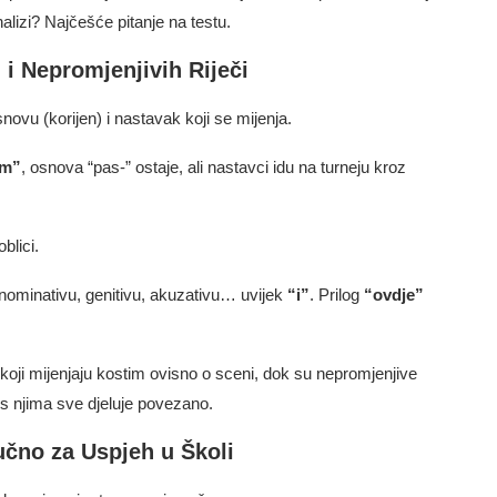
alizi? Najčešće pitanje na testu.
i Nepromjenjivih Riječi
snovu (korijen) i nastavak koji se mijenja.
om”
, osnova “pas-” ostaje, ali nastavci idu na turneju kroz
oblici.
 nominativu, genitivu, akuzativu… uvijek
“i”
. Prilog
“ovdje”
koji mijenjaju kostim ovisno o sceni, dok su nepromjenjive
s njima sve djeluje povezano.
učno za Uspjeh u Školi