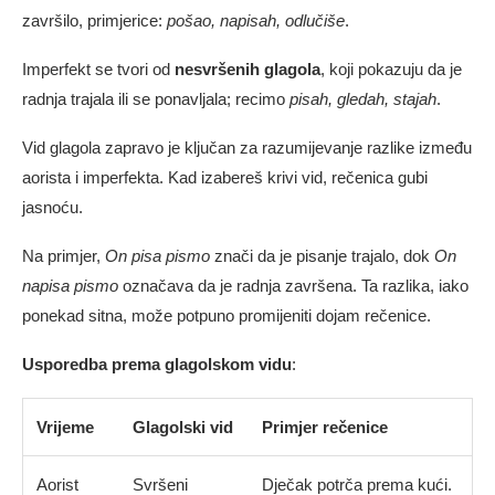
završilo, primjerice:
pošao, napisah, odlučiše
.
Imperfekt se tvori od
nesvršenih glagola
, koji pokazuju da je
radnja trajala ili se ponavljala; recimo
pisah, gledah, stajah
.
Vid glagola zapravo je ključan za razumijevanje razlike između
aorista i imperfekta. Kad izabereš krivi vid, rečenica gubi
jasnoću.
Na primjer,
On pisa pismo
znači da je pisanje trajalo, dok
On
napisa pismo
označava da je radnja završena. Ta razlika, iako
ponekad sitna, može potpuno promijeniti dojam rečenice.
Usporedba prema glagolskom vidu
:
Vrijeme
Glagolski vid
Primjer rečenice
Aorist
Svršeni
Dječak potrča prema kući.