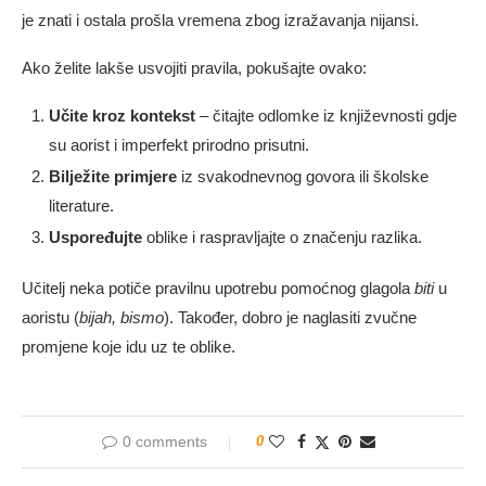
je znati i ostala prošla vremena zbog izražavanja nijansi.
Ako želite lakše usvojiti pravila, pokušajte ovako:
Učite kroz kontekst
– čitajte odlomke iz književnosti gdje
su aorist i imperfekt prirodno prisutni.
Bilježite primjere
iz svakodnevnog govora ili školske
literature.
Uspoređujte
oblike i raspravljajte o značenju razlika.
Učitelj neka potiče pravilnu upotrebu pomoćnog glagola
biti
u
aoristu (
bijah, bismo
). Također, dobro je naglasiti zvučne
promjene koje idu uz te oblike.
0 comments
0