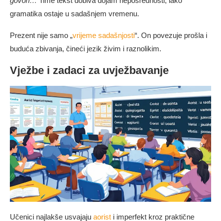
govori…
Time tekst dobiva dojam neposrednosti, iako
gramatika ostaje u sadašnjem vremenu.
Prezent nije samo „
vrijeme sadašnjosti
“. On povezuje prošla i
buduća zbivanja, čineći jezik živim i raznolikim.
Vježbe i zadaci za uvježbavanje
Učenici najlakše usvajaju
aorist
i imperfekt kroz praktične