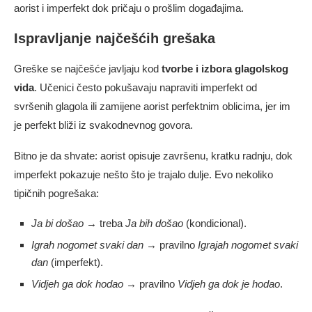
aorist i imperfekt dok pričaju o prošlim događajima.
Ispravljanje najčešćih grešaka
Greške se najčešće javljaju kod
tvorbe i izbora glagolskog
vida
. Učenici često pokušavaju napraviti imperfekt od
svršenih glagola ili zamijene aorist perfektnim oblicima, jer im
je perfekt bliži iz svakodnevnog govora.
Bitno je da shvate: aorist opisuje završenu, kratku radnju, dok
imperfekt pokazuje nešto što je trajalo dulje. Evo nekoliko
tipičnih pogrešaka:
Ja bi došao
→ treba
Ja bih došao
(kondicional).
Igrah nogomet svaki dan
→ pravilno
Igrajah nogomet svaki
dan
(imperfekt).
Vidjeh ga dok hodao
→ pravilno
Vidjeh ga dok je hodao
.