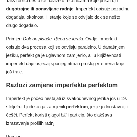
Takvi oblici često se nalaze u rečenicama koje prikazuju
dugotrajne ili ponavljane radnje
. Imperfekt opisuje pozadinu
događaja, okolnosti ili stanje koje se odvijalo dok se nešto
drugo događalo.
Primjer:
Dok on pisaše, djeca se igrala.
Ovdje imperfekt
opisuje dva procesa koji se odvijaju paralelno. U današnjem
jeziku, perfekt ga je uglavnom zamijenio, ali u književnosti
imperfekt daje osjećaj sporijeg ritma i prošlog vremena koje
još traje.
Razlozi zamjene imperfekta perfektom
Imperfekt je počeo nestajati iz svakodnevnog jezika još u 19.
stoljeću. Ljudi su ga zamijenili
perfektom
, jer je jednostavniji i
češći. Perfekt koristi glagol
biti
i particip, što olakšava
izražavanje prošlih radnji.
Primjer: