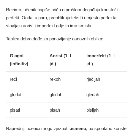
Recimo, učenik napiše priču o prošlom događaju koristeći
perfekt. Onda, u paru, preoblikuju tekst i umjesto perfekta
stavljaju aorist i imperfekt gdje to ima smisla.
Tablica dobro dođe za ponavljanje osnovnih oblika:
Glagol
Aorist (1. l.
Imperfekt (1. l.
(infinitiv)
jd.)
jd.)
reći
rekoh
rječijah
gledati
gledah
gledah
pisati
pisah
pisijah
Napredniji učenici mogu vježbati
usmeno
, pa spontano koriste