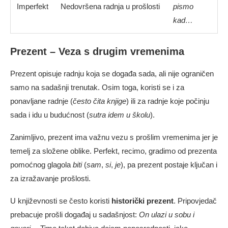
Imperfekt
Nedovršena radnja u prošlosti
pismo
kad…
Prezent – Veza s drugim vremenima
Prezent opisuje radnju koja se događa sada, ali nije ograničen
samo na sadašnji trenutak. Osim toga, koristi se i za
ponavljane radnje (
često čita knjige
) ili za radnje koje počinju
sada i idu u budućnost (
sutra idem u školu
).
Zanimljivo, prezent ima važnu vezu s prošlim vremenima jer je
temelj za složene oblike. Perfekt, recimo, gradimo od prezenta
pomoćnog glagola
biti
(
sam
,
si
,
je
), pa prezent postaje ključan i
za izražavanje prošlosti.
U književnosti se često koristi
historički prezent
. Pripovjedač
prebacuje prošli događaj u sadašnjost:
On ulazi u sobu i