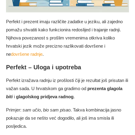
Perfekt i prezent imaju različite zadatke u jeziku, ali zajedno
pomažu shvatiti kako funkcionira redoslijed i trajanje radnji.
Njihova povezanost s prošlim vremenima otkriva koliko
hrvatski jezik može precizno razlikovati dovršene i
ne
dovršene radnje
.
Perfekt – Uloga i upotreba
Perfekt izražava radnju iz prošlosti čiji je rezultat još prisutan ili
važan sada. U hrvatskom ga gradimo od
prezenta glagola
biti
i
glagolskog pridjeva radnog
.
Primjer:
sam učio
,
bio sam pisao
. Takva kombinacija jasno
pokazuje da se nešto već dogodilo, ali još ima smisla ili
posljedica.