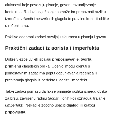
aktivnosti koje povezuju pisanje, govor i razumijevanje
konteksta. Redovito vježbanje pomaže im prepoznati razliku
između svršenih i nesvršenih glagola te pravilno koristiti oblike
u rečenicama.
Pažljivo odabrani zadaci razvijaju sigurnost u pisanju i govoru.
Praktični zadaci iz aorista i imperfekta
Dobre vježbe uvijek spajaju
prepoznavanje, tvorbu i
primjenu
glagolskih oblika. Učenici mogu krenuti s
jednostavnim zadacima poput dopunjavanja rečenica ili
pretvaranja glagola iz perfekta u aorist i imperfekt.
Takvi zadaci pomažu da lakše primijete razliku između oblika
za brzu, završenu radnju (
aorist
) i onih koji označuju trajanje
(
imperfekt
). Nekad je zgodno ubaciti
dijalog ili kratku
pripovijetku
.