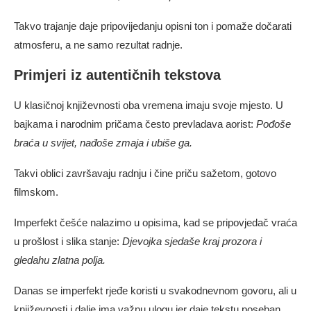
Takvo trajanje daje pripovijedanju opisni ton i pomaže dočarati
atmosferu, a ne samo rezultat radnje.
Primjeri iz autentičnih tekstova
U klasičnoj književnosti oba vremena imaju svoje mjesto. U
bajkama i narodnim pričama često prevladava aorist:
Pođoše
braća u svijet, nađoše zmaja i ubiše ga.
Takvi oblici završavaju radnju i čine priču sažetom, gotovo
filmskom.
Imperfekt češće nalazimo u opisima, kad se pripovjedač vraća
u prošlost i slika stanje:
Djevojka sjedaše kraj prozora i
gledahu zlatna polja.
Danas se imperfekt rjeđe koristi u svakodnevnom govoru, ali u
književnosti i dalje ima važnu ulogu jer daje tekstu poseban