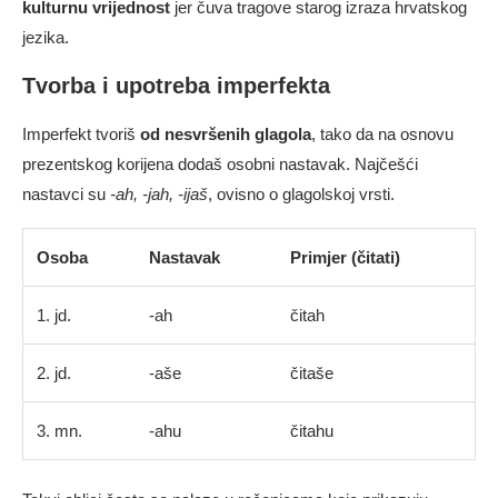
kulturnu vrijednost
jer čuva tragove starog izraza hrvatskog
jezika.
Tvorba i upotreba imperfekta
Imperfekt tvoriš
od nesvršenih glagola
, tako da na osnovu
prezentskog korijena dodaš osobni nastavak. Najčešći
nastavci su
-ah, -jah, -ijaš
, ovisno o glagolskoj vrsti.
Osoba
Nastavak
Primjer (čitati)
1. jd.
-ah
čitah
2. jd.
-aše
čitaše
3. mn.
-ahu
čitahu