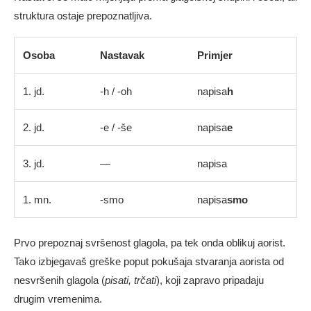
struktura ostaje prepoznatljiva.
Osoba
Nastavak
Primjer
1. jd.
-h / -oh
napisa
h
2. jd.
-e / -še
napisa
e
3. jd.
—
napisa
1. mn.
-smo
napisa
smo
Prvo prepoznaj svršenost glagola, pa tek onda oblikuj aorist.
Tako izbjegavaš greške poput pokušaja stvaranja aorista od
nesvršenih glagola (
pisati, trčati
), koji zapravo pripadaju
drugim vremenima.