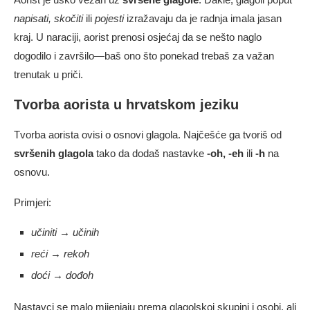
napisati, skočiti
ili
pojesti
izražavaju da je radnja imala jasan
kraj. U naraciji, aorist prenosi osjećaj da se nešto naglo
dogodilo i završilo—baš ono što ponekad trebaš za važan
trenutak u priči.
Tvorba aorista u hrvatskom jeziku
Tvorba aorista ovisi o osnovi glagola. Najčešće ga tvoriš od
svršenih glagola
tako da dodaš nastavke
-oh, -eh
ili
-h
na
osnovu.
Primjeri:
učiniti → učinih
reći → rekoh
doći → dođoh
Nastavci se malo mijenjaju prema glagolskoj skupini i osobi, ali