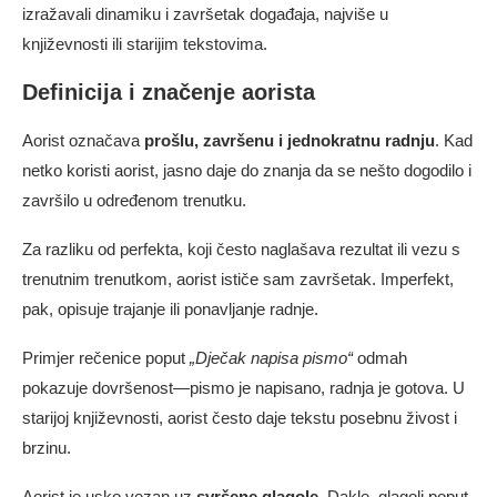
izražavali dinamiku i završetak događaja, najviše u
književnosti ili starijim tekstovima.
Definicija i značenje aorista
Aorist označava
prošlu, završenu i jednokratnu radnju
. Kad
netko koristi aorist, jasno daje do znanja da se nešto dogodilo i
završilo u određenom trenutku.
Za razliku od perfekta, koji često naglašava rezultat ili vezu s
trenutnim trenutkom, aorist ističe sam završetak. Imperfekt,
pak, opisuje trajanje ili ponavljanje radnje.
Primjer rečenice poput
„Dječak napisa pismo“
odmah
pokazuje dovršenost—pismo je napisano, radnja je gotova. U
starijoj književnosti, aorist često daje tekstu posebnu živost i
brzinu.
Aorist je usko vezan uz
svršene glagole
. Dakle, glagoli poput