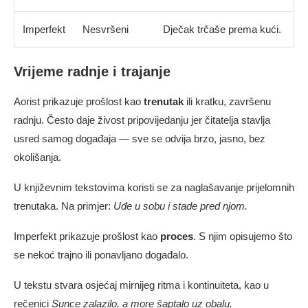
Imperfekt
Nesvršeni
Dječak trčaše prema kući.
Vrijeme radnje i trajanje
Aorist prikazuje prošlost kao
trenutak
ili kratku, završenu
radnju. Često daje živost pripovijedanju jer čitatelja stavlja
usred samog događaja — sve se odvija brzo, jasno, bez
okolišanja.
U književnim tekstovima koristi se za naglašavanje prijelomnih
trenutaka. Na primjer:
Uđe u sobu i stade pred njom.
Imperfekt prikazuje prošlost kao
proces
. S njim opisujemo što
se nekoć trajno ili ponavljano događalo.
U tekstu stvara osjećaj mirnijeg ritma i kontinuiteta, kao u
rečenici
Sunce zalazilo, a more šaptalo uz obalu.