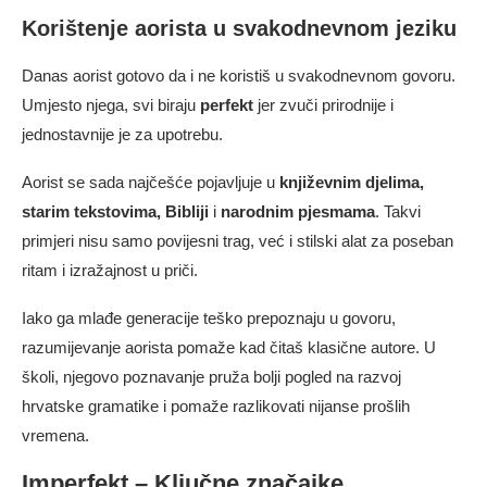
Korištenje aorista u svakodnevnom jeziku
Danas aorist gotovo da i ne koristiš u svakodnevnom govoru.
Umjesto njega, svi biraju
perfekt
jer zvuči prirodnije i
jednostavnije je za upotrebu.
Aorist se sada najčešće pojavljuje u
književnim djelima,
starim tekstovima, Bibliji
i
narodnim pjesmama
. Takvi
primjeri nisu samo povijesni trag, već i stilski alat za poseban
ritam i izražajnost u priči.
Iako ga mlađe generacije teško prepoznaju u govoru,
razumijevanje aorista pomaže kad čitaš klasične autore. U
školi, njegovo poznavanje pruža bolji pogled na razvoj
hrvatske gramatike i pomaže razlikovati nijanse prošlih
vremena.
Imperfekt – Ključne značajke