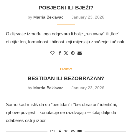
POBJEGNI ILI BJEŽI?
by
Marria Beklavac
January 23, 2026
Oklijevajte između toga odgovara li bolje „run away“ ili „flee“ —
otkrijte ton, formalnost i hitnost koji mijenjaju značenje i učinak.
Predmet
BESTIDAN ILI BEZOBRAZAN?
by
Marria Beklavac
January 23, 2026
Samo kad misliš da su “bestidan” i “bezobrazan” identični,
njihove povijesti i konotacije se razdvajaju — čitaj dalje da
odabereš oštriji izbor.