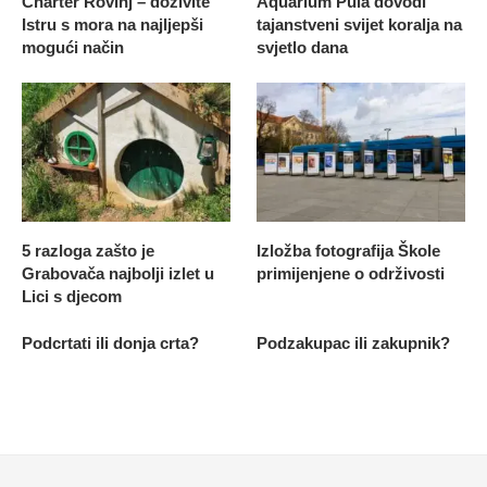
Charter Rovinj – doživite
Aquarium Pula dovodi
Istru s mora na najljepši
tajanstveni svijet koralja na
mogući način
svjetlo dana
5 razloga zašto je
Izložba fotografija Škole
Grabovača najbolji izlet u
primijenjene o održivosti
Lici s djecom
Podcrtati ili donja crta?
Podzakupac ili zakupnik?