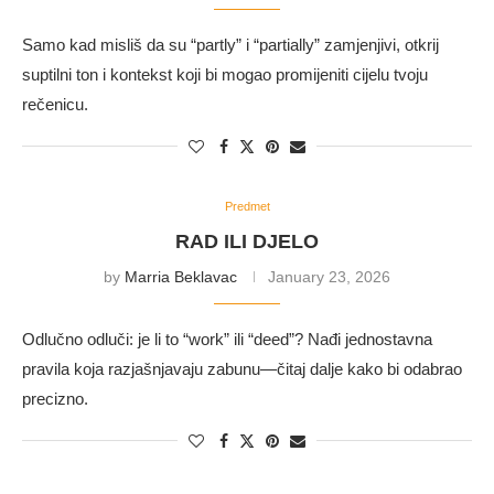
Samo kad misliš da su “partly” i “partially” zamjenjivi, otkrij
suptilni ton i kontekst koji bi mogao promijeniti cijelu tvoju
rečenicu.
Predmet
RAD ILI DJELO
by
Marria Beklavac
January 23, 2026
Odlučno odluči: je li to “work” ili “deed”? Nađi jednostavna
pravila koja razjašnjavaju zabunu—čitaj dalje kako bi odabrao
precizno.