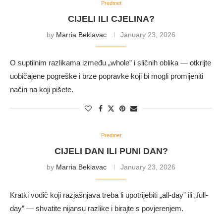
Predmet
CIJELI ILI CJELINA?
by
Marria Beklavac
January 23, 2026
O suptilnim razlikama između „whole” i sličnih oblika — otkrijte
uobičajene pogreške i brze popravke koji bi mogli promijeniti
način na koji pišete.
Predmet
CIJELI DAN ILI PUNI DAN?
by
Marria Beklavac
January 23, 2026
Kratki vodič koji razjašnjava treba li upotrijebiti „all-day” ili „full-
day” — shvatite nijansu razlike i birajte s povjerenjem.