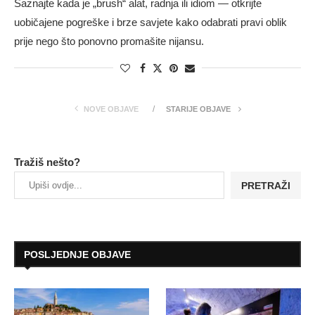
Saznajte kada je „brush“ alat, radnja ili idiom — otkrijte
uobičajene pogreške i brze savjete kako odabrati pravi oblik
prije nego što ponovno promašite nijansu.
NOVE OBJAVE
STARIJE OBJAVE
Tražiš nešto?
PRETRAŽI
POSLJEDNJE OBJAVE