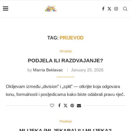
TAG:
PRIJEVOD
Hrvatski
PODJELA ILI RAZDVAJANJE?
by
Marria Beklavac
January 25, 2026
Oklijevam između „division” i „split” — otkrijte koja odgovara
tonu, formalnosti i posljedicama kako biste odabrali pravu riječ.
Predmet
MLIJEKA (MLJEKARA) ILI MLIJEKA?