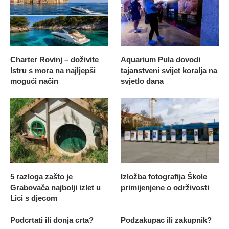
Charter Rovinj – doživite
Aquarium Pula dovodi
Istru s mora na najljepši
tajanstveni svijet koralja na
mogući način
svjetlo dana
5 razloga zašto je
Izložba fotografija Škole
Grabovača najbolji izlet u
primijenjene o održivosti
Lici s djecom
Podcrtati ili donja crta?
Podzakupac ili zakupnik?