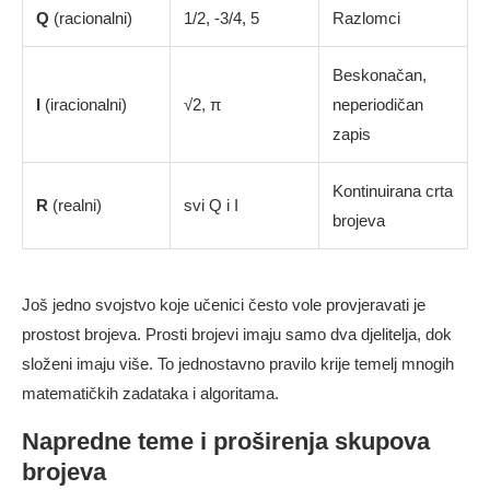
Q
(racionalni)
1/2, -3/4, 5
Razlomci
Beskonačan,
I
(iracionalni)
√2, π
neperiodičan
zapis
Kontinuirana crta
R
(realni)
svi Q i I
brojeva
Još jedno svojstvo koje učenici često vole provjeravati je
prostost brojeva. Prosti brojevi imaju samo dva djelitelja, dok
složeni imaju više. To jednostavno pravilo krije temelj mnogih
matematičkih zadataka i algoritama.
Napredne teme i proširenja skupova
brojeva