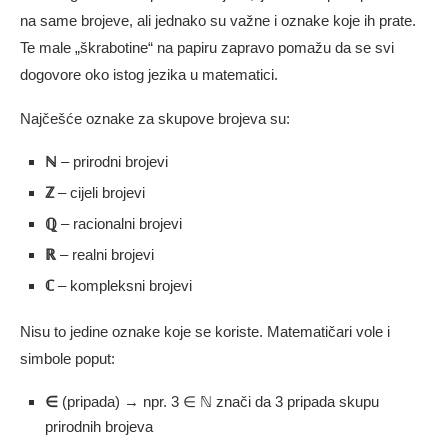
na same brojeve, ali jednako su važne i oznake koje ih prate.
Te male „škrabotine“ na papiru zapravo pomažu da se svi
dogovore oko istog jezika u matematici.
Najčešće oznake za skupove brojeva su:
ℕ
– prirodni brojevi
ℤ
– cijeli brojevi
ℚ
– racionalni brojevi
ℝ
– realni brojevi
ℂ
– kompleksni brojevi
Nisu to jedine oznake koje se koriste. Matematičari vole i
simbole poput:
∈
(pripada) → npr. 3 ∈ ℕ znači da 3 pripada skupu
prirodnih brojeva