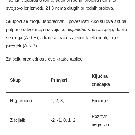
svojstvo jer između 2 i 3 nema drugih prirodnih brojeva.
Skupovi se mogu uspoređivati i povezivati. Ako su dva skupa
potpuno odvojena, nazivaju se
disjunktni
. Kad se spoje, dobije
se
unija
(A ∪ B), a kad se traže zajednički elementi, to je
presjek
(A ∩ B).
Za bolju preglednost, evo kratke tablice:
Ključna
Skup
Primjeri
značajka
N
(prirodni)
1, 2, 3, …
Brojanje
Pozitivni i
Z
(cijeli)
-2, -1, 0, 1, 2
negativni