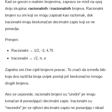
Kad se govori o realnim brojevima, zapravo se misli na spoj
dviju skupina:
racionalnih
i
iracionalnih
brojeva. Racionalni
brojevi su oni koji se mogu zapisati kao razlomak, dok
iracionalni imaju beskonačan decimalni zapis koji se ne
ponavlja.
Primjeri:
Racionalni → 1/2, -3, 4.75
Iracionalni → √2, π, e
Zajedno oni čine cijeli brojevni pravac. To znači da između bilo
koja dva različita broja uvijek postoji još beskonačno mnogo
drugih brojeva.
Ako se usporede, racionalni brojevi su “uredni” jer imaju
konačan ili ponavljajući decimalni zapis. Iracionalni su
“neuredni” jer se njihovi decimalni zapisi ne ponavljaju i nikad