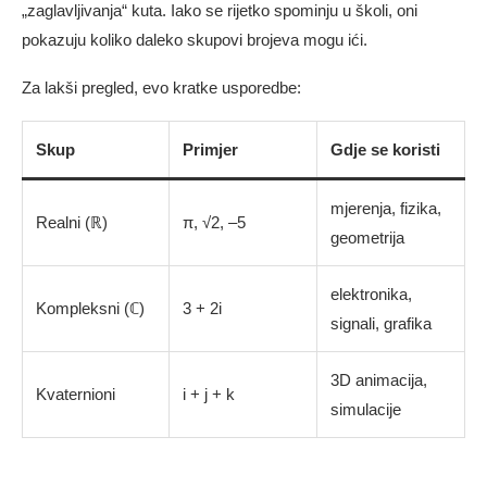
„zaglavljivanja“ kuta. Iako se rijetko spominju u školi, oni
pokazuju koliko daleko skupovi brojeva mogu ići.
Za lakši pregled, evo kratke usporedbe:
Skup
Primjer
Gdje se koristi
mjerenja, fizika,
Realni (ℝ)
π, √2, –5
geometrija
elektronika,
Kompleksni (ℂ)
3 + 2i
signali, grafika
3D animacija,
Kvaternioni
i + j + k
simulacije