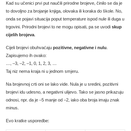
Kad su učenici prvi put naučili prirodne brojeve, činilo se da je
to dovoljno za brojanje knjiga, olovaka ili koraka do škole. No,
onda se pojavi situacija poput temperature ispod nule ili duga u
trgovini. Prirodni brojevi to ne mogu opisati, pa se uvodi
skup
cijelih brojeva
.
Cijeli brojevi obuhvaćaju
pozitivne, negativne i nulu
.
Zapisujemo ih ovako:
…, –3, –2, –1, 0, 1, 2, 3, …
Taj niz nema kraja ni u jednom smjeru.
Na brojevnoj crti oni se lako vide. Nula je u sredini, pozitivni
brojevi idu udesno, a negativni ulijevo. Tako se jasno prikazuju
odnosi, npr. da je –5 manje od –2, iako oba broja imaju znak
minus.
Evo kratke usporedbe: