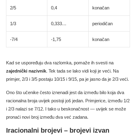
2/5
0,4
konačan
1/3
0,333…
periodičan
-7/4
-1,75
konačan
Kad se uspoređuju dva razlomka, pomaže ih svesti na
zajednički nazivnik
. Tek tada se lako vidi koji je veći. Na
primjer, 2/3 i 3/5 postaju 10/15 i 9/15, pa je jasno da je 2/3 veći.
Ono što učenike često iznenadi jest da između bilo koja dva
racionalna broja uvijek postoji još jedan. Primjerice, između 1/2
i 2/3 nalazi se 7/12. I tako u beskonačnost — uvijek se može
pronaći novi broj između dva već zadana.
Iracionalni brojevi – brojevi izvan