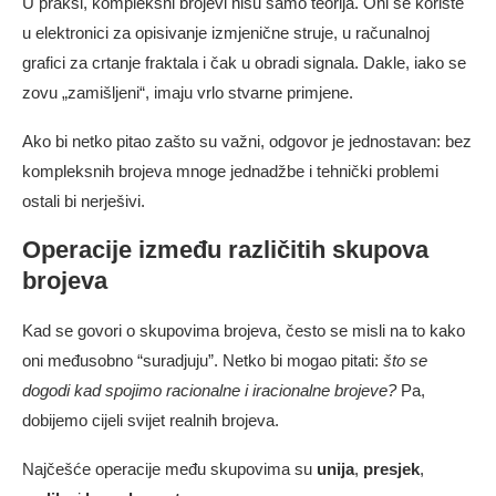
U praksi, kompleksni brojevi nisu samo teorija. Oni se koriste
u elektronici za opisivanje izmjenične struje, u računalnoj
grafici za crtanje fraktala i čak u obradi signala. Dakle, iako se
zovu „zamišljeni“, imaju vrlo stvarne primjene.
Ako bi netko pitao zašto su važni, odgovor je jednostavan: bez
kompleksnih brojeva mnoge jednadžbe i tehnički problemi
ostali bi nerješivi.
Operacije između različitih skupova
brojeva
Kad se govori o skupovima brojeva, često se misli na to kako
oni međusobno “suradjuju”. Netko bi mogao pitati:
što se
dogodi kad spojimo racionalne i iracionalne brojeve?
Pa,
dobijemo cijeli svijet realnih brojeva.
Najčešće operacije među skupovima su
unija
,
presjek
,