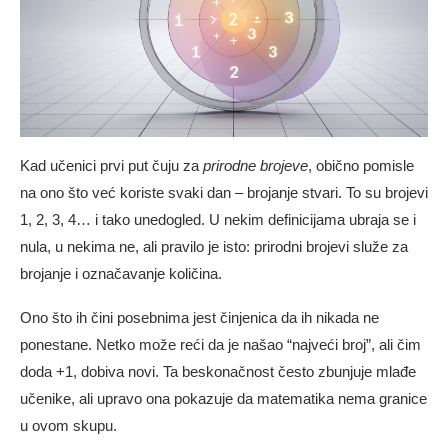
Kad učenici prvi put čuju za
prirodne brojeve
, obično pomisle
na ono što već koriste svaki dan – brojanje stvari. To su brojevi
1, 2, 3, 4… i tako unedogled. U nekim definicijama ubraja se i
nula, u nekima ne, ali pravilo je isto: prirodni brojevi služe za
brojanje i označavanje količina.
Ono što ih čini posebnima jest činjenica da ih nikada ne
ponestane. Netko može reći da je našao “najveći broj”, ali čim
doda +1, dobiva novi. Ta beskonačnost često zbunjuje mlađe
učenike, ali upravo ona pokazuje da matematika nema granice
u ovom skupu.