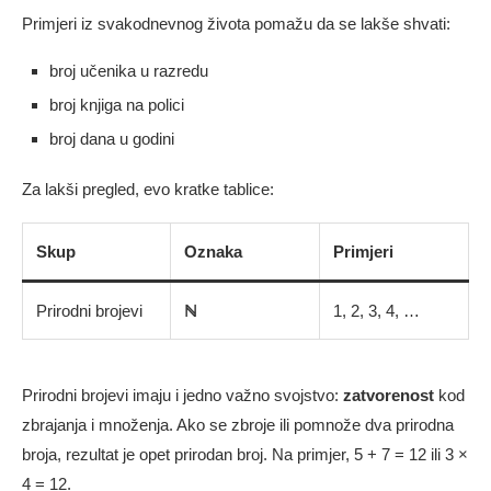
Primjeri iz svakodnevnog života pomažu da se lakše shvati:
broj učenika u razredu
broj knjiga na polici
broj dana u godini
Za lakši pregled, evo kratke tablice:
Skup
Oznaka
Primjeri
Prirodni brojevi
ℕ
1, 2, 3, 4, …
Prirodni brojevi imaju i jedno važno svojstvo:
zatvorenost
kod
zbrajanja i množenja. Ako se zbroje ili pomnože dva prirodna
broja, rezultat je opet prirodan broj. Na primjer, 5 + 7 = 12 ili 3 ×
4 = 12.