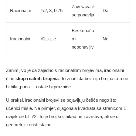
Završava ili
Racionalni
1/2, 3, 0.75
Da
se ponavlja
Beskonača
Iracionalni
√2, π, e
n i
Ne
neponavljiv
Zanimljivo je da zajedno s racionalnim brojevima, iracionalni
čine
skup realnih brojeva
. To znači da bez njih brojna crta ne
bi bila „puna“ – ostale bi praznine.
U praksi, iracionalni brojevi se pojavljuju češće nego što
učenici misle. Na primjer, dijagonala kvadrata sa stranicom 1
uvijek će biti √2. To je broj koji nikad ne završava, ali se u
geometriji koristi stalno.