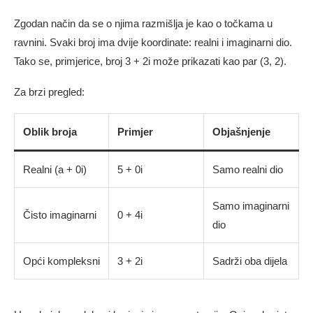
Zgodan način da se o njima razmišlja je kao o točkama u
ravnini. Svaki broj ima dvije koordinate: realni i imaginarni dio.
Tako se, primjerice, broj 3 + 2i može prikazati kao par (3, 2).
Za brzi pregled:
Oblik broja
Primjer
Objašnjenje
Realni (a + 0i)
5 + 0i
Samo realni dio
Samo imaginarni
Čisto imaginarni
0 + 4i
dio
Opći kompleksni
3 + 2i
Sadrži oba dijela