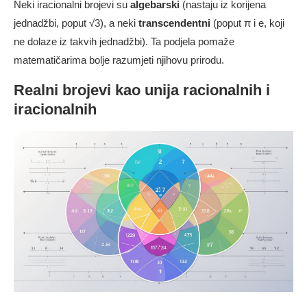
Neki iracionalni brojevi su
algebarski
(nastaju iz korijena
jednadžbi, poput √3), a neki
transcendentni
(poput π i e, koji
ne dolaze iz takvih jednadžbi). Ta podjela pomaže
matematičarima bolje razumjeti njihovu prirodu.
Realni brojevi kao unija racionalnih i
iracionalnih