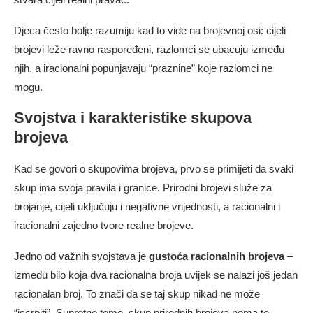
Djeca često bolje razumiju kad to vide na brojevnoj osi: cijeli
brojevi leže ravno raspoređeni, razlomci se ubacuju između
njih, a iracionalni popunjavaju “praznine” koje razlomci ne
mogu.
Svojstva i karakteristike skupova
brojeva
Kad se govori o skupovima brojeva, prvo se primijeti da svaki
skup ima svoja pravila i granice. Prirodni brojevi služe za
brojanje, cijeli uključuju i negativne vrijednosti, a racionalni i
iracionalni zajedno tvore realne brojeve.
Jedno od važnih svojstava je
gustoća racionalnih brojeva
–
između bilo koja dva racionalna broja uvijek se nalazi još jedan
racionalan broj. To znači da se taj skup nikad ne može
“iscrpiti”. Suprotno tome, skup prirodnih brojeva nema to