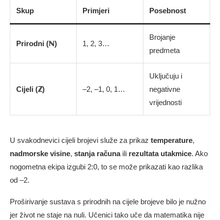
Skup
Primjeri
Posebnost
Brojanje
Prirodni (ℕ)
1, 2, 3…
predmeta
Uključuju i
Cijeli (ℤ)
–2, –1, 0, 1…
negativne
vrijednosti
U svakodnevici cijeli brojevi služe za prikaz
temperature
,
nadmorske visine
,
stanja računa
ili
rezultata utakmice
. Ako
nogometna ekipa izgubi 2:0, to se može prikazati kao razlika
od –2.
Proširivanje sustava s prirodnih na cijele brojeve bilo je nužno
jer život ne staje na nuli. Učenici tako uče da matematika nije