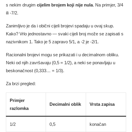
s nekim drugim
cijelim brojem koji nije nula
. Na primjer, 3/4
ili -7/2.
Zanimljivo je da i obični cijeli brojevi spadaju u ovaj skup.
Kako? Vrlo jednostavno — svaki cijeli broj može se zapisati s
nazivnikom 1. Tako je 5 zapravo 5/1, a -2 je -2/1.
Racionalni brojevi mogu se prikazati i u decimalnom obliku.
Neki od njih završavaju (0,5 = 1/2), a neki se ponavljaju u
beskonačnost (0,333… = 1/3).
Za brzi pregled:
Primjer
Decimalni oblik
Vrsta zapisa
razlomka
1/2
0,5
konačan