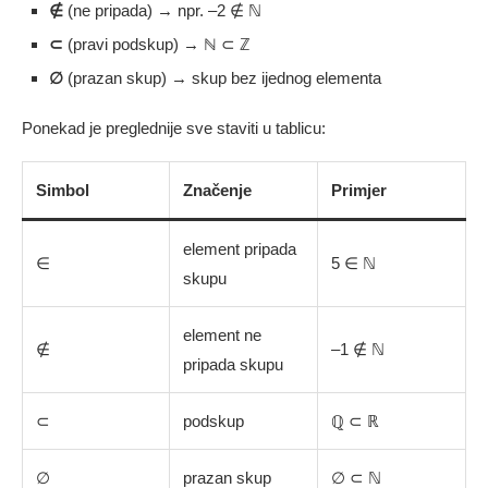
∉
(ne pripada) → npr. –2 ∉ ℕ
⊂
(pravi podskup) → ℕ ⊂ ℤ
∅
(prazan skup) → skup bez ijednog elementa
Ponekad je preglednije sve staviti u tablicu:
Simbol
Značenje
Primjer
element pripada
∈
5 ∈ ℕ
skupu
element ne
∉
–1 ∉ ℕ
pripada skupu
⊂
podskup
ℚ ⊂ ℝ
∅
prazan skup
∅ ⊂ ℕ