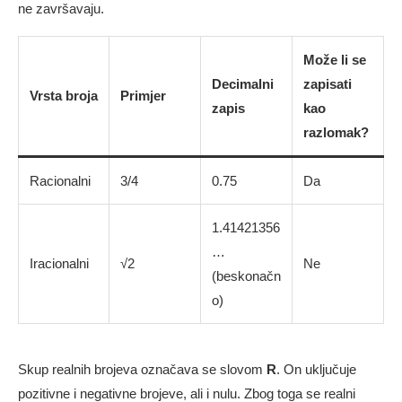
ne završavaju.
Može li se
Decimalni
zapisati
Vrsta broja
Primjer
zapis
kao
razlomak?
Racionalni
3/4
0.75
Da
1.41421356
…
Iracionalni
√2
Ne
(beskonačn
o)
Skup realnih brojeva označava se slovom
R
. On uključuje
pozitivne i negativne brojeve, ali i nulu. Zbog toga se realni