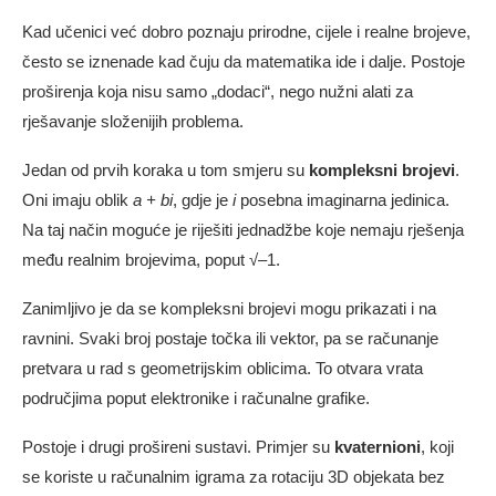
Kad učenici već dobro poznaju prirodne, cijele i realne brojeve,
često se iznenade kad čuju da matematika ide i dalje. Postoje
proširenja koja nisu samo „dodaci“, nego nužni alati za
rješavanje složenijih problema.
Jedan od prvih koraka u tom smjeru su
kompleksni brojevi
.
Oni imaju oblik
a + bi
, gdje je
i
posebna imaginarna jedinica.
Na taj način moguće je riješiti jednadžbe koje nemaju rješenja
među realnim brojevima, poput √–1.
Zanimljivo je da se kompleksni brojevi mogu prikazati i na
ravnini. Svaki broj postaje točka ili vektor, pa se računanje
pretvara u rad s geometrijskim oblicima. To otvara vrata
područjima poput elektronike i računalne grafike.
Postoje i drugi prošireni sustavi. Primjer su
kvaternioni
, koji
se koriste u računalnim igrama za rotaciju 3D objekata bez