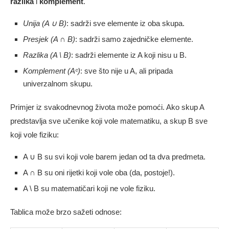
razlika
i
komplement
.
Unija (A ∪ B)
: sadrži sve elemente iz oba skupa.
Presjek (A ∩ B)
: sadrži samo zajedničke elemente.
Razlika (A \ B)
: sadrži elemente iz A koji nisu u B.
Komplement (Aᶜ)
: sve što nije u A, ali pripada
univerzalnom skupu.
Primjer iz svakodnevnog života može pomoći. Ako skup A
predstavlja sve učenike koji vole matematiku, a skup B sve
koji vole fiziku:
A ∪ B su svi koji vole barem jedan od ta dva predmeta.
A ∩ B su oni rijetki koji vole oba (da, postoje!).
A \ B su matematičari koji ne vole fiziku.
Tablica može brzo sažeti odnose: