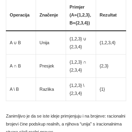
Primjer
Operacija
Značenje
(A={1,2,3},
Rezultat
B={2,3,4})
{1,2,3} ∪
A ∪ B
Unija
{1,2,3,4}
{2,3,4}
{1,2,3} ∩
A ∩ B
Presjek
{2,3}
{2,3,4}
{1,2,3} \
A \ B
Razlika
{1}
{2,3,4}
Zanimljivo je da se iste ideje primjenjuju i na brojeve: racionalni
brojevi čine podskup realnih, a njihova “unija” s iracionalnima
stvara cijeli realni pravac.