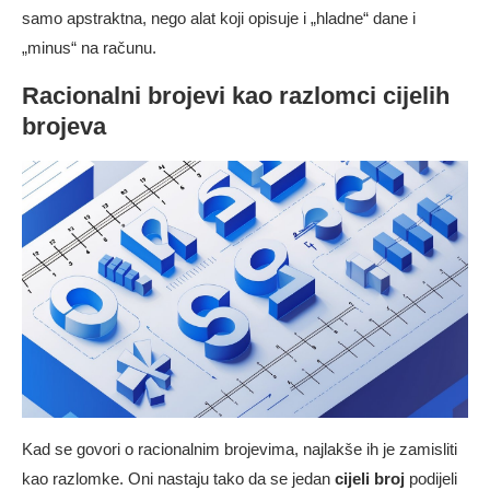
samo apstraktna, nego alat koji opisuje i „hladne“ dane i
„minus“ na računu.
Racionalni brojevi kao razlomci cijelih
brojeva
Kad se govori o racionalnim brojevima, najlakše ih je zamisliti
kao razlomke. Oni nastaju tako da se jedan
cijeli broj
podijeli