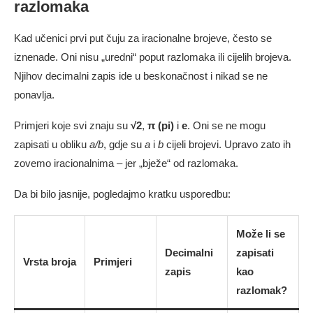
razlomaka
Kad učenici prvi put čuju za iracionalne brojeve, često se
iznenade. Oni nisu „uredni“ poput razlomaka ili cijelih brojeva.
Njihov decimalni zapis ide u beskonačnost i nikad se ne
ponavlja.
Primjeri koje svi znaju su
√2
,
π (pi)
i
e
. Oni se ne mogu
zapisati u obliku
a/b
, gdje su
a
i
b
cijeli brojevi. Upravo zato ih
zovemo iracionalnima – jer „bježe“ od razlomaka.
Da bi bilo jasnije, pogledajmo kratku usporedbu:
Može li se
Decimalni
zapisati
Vrsta broja
Primjeri
zapis
kao
razlomak?