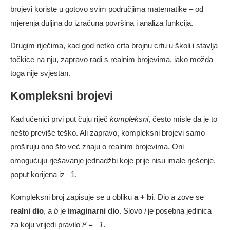
brojevi koriste u gotovo svim područjima matematike – od
mjerenja duljina do izračuna površina i analiza funkcija.
Drugim riječima, kad god netko crta brojnu crtu u školi i stavlja
točkice na nju, zapravo radi s realnim brojevima, iako možda
toga nije svjestan.
Kompleksni brojevi
Kad učenici prvi put čuju riječ
kompleksni
, često misle da je to
nešto previše teško. Ali zapravo, kompleksni brojevi samo
proširuju ono što već znaju o realnim brojevima. Oni
omogućuju rješavanje jednadžbi koje prije nisu imale rješenje,
poput korijena iz –1.
Kompleksni broj zapisuje se u obliku
a + bi
. Dio
a
zove se
realni dio
, a
b
je
imaginarni dio
. Slovo
i
je posebna jedinica
za koju vrijedi pravilo
i² = –1
.