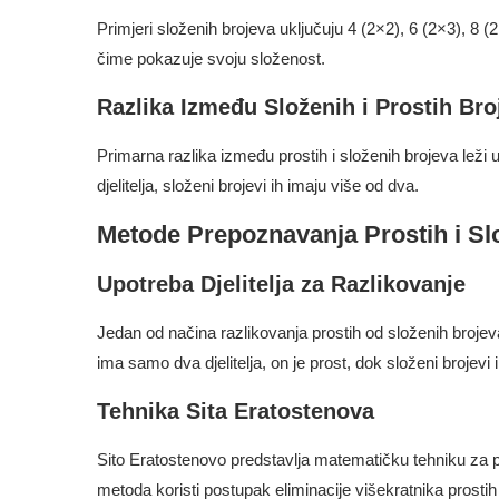
Primjeri složenih brojeva uključuju 4 (2×2), 6 (2×3), 8 (2×2
čime pokazuje svoju složenost.
Razlika Između Složenih i Prostih Bro
Primarna razlika između prostih i složenih brojeva leži u
djelitelja, složeni brojevi ih imaju više od dva.
Metode Prepoznavanja Prostih i Sl
Upotreba Djelitelja za Razlikovanje
Jedan od načina razlikovanja prostih od složenih brojeva u
ima samo dva djelitelja, on je prost, dok složeni brojevi i
Tehnika Sita Eratostenova
Sito Eratostenovo predstavlja matematičku tehniku za 
metoda koristi postupak eliminacije višekratnika prostih b