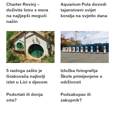
Charter Rovinj –
Aquarium Pula dovodi
doživite Istru s mora
tajanstveni svijet
na najljepši mogući
koralja na svjetlo dana
način
5 razloga zašto je
Izložba fotografija
Grabovača najbolji
Škole primijenjene o
izlet u Lici s djecom
održivosti
Podcrtati ili donja
Podzakupac ili
crta?
zakupnik?