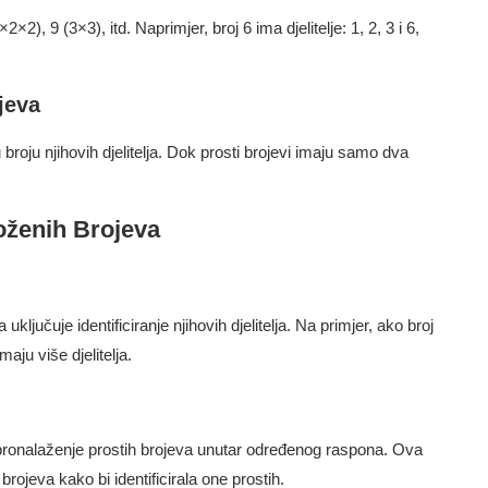
×2), 9 (3×3), itd. Naprimjer, broj 6 ima djelitelje: 1, 2, 3 i 6,
jeva
 broju njihovih djelitelja. Dok prosti brojevi imaju samo dva
oženih Brojeva
ključuje identificiranje njihovih djelitelja. Na primjer, ako broj
maju više djelitelja.
pronalaženje prostih brojeva unutar određenog raspona. Ova
rojeva kako bi identificirala one prostih.