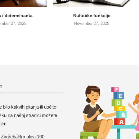
a i determinanta
Nultočke funkcije
mber 27, 2025
November 27, 2025
T
 bilo kakvih pitanja ili uočite
šku na našoj stranici možete
aći:
Zagrebačka ulica 100