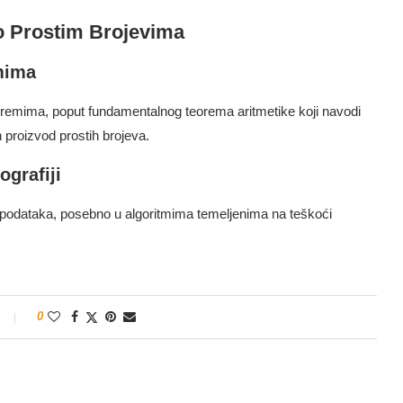
 o Prostim Brojevima
mima
oremima, poput fundamentalnog teorema aritmetike koji navodi
 proizvod prostih brojeva.
ografiji
je podataka, posebno u algoritmima temeljenima na teškoći
0