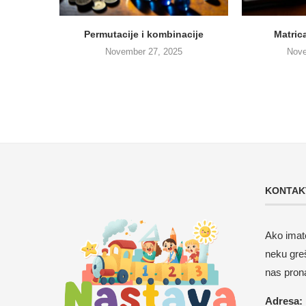
Permutacije i kombinacije
Matric
November 27, 2025
Nove
KONTAK
Ako imate
neku gre
nas pron
Adresa: