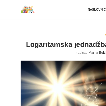
NASLOVNIC
Logaritamska jednadžba
napisao
Marria Bek