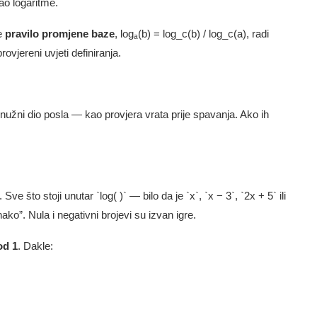
jao logaritme.
se
pravilo promjene baze
, logₐ(b) = log_c(b) / log_c(a), radi
rovjereni uvjeti definiranja.
užni dio posla — kao provjera vrata prije spavanja. Ako ih
. Sve što stoji unutar `log( )` — bilo da je `x`, `x − 3`, `2x + 5` ili
ako”. Nula i negativni brojevi su izvan igre.
od 1
. Dakle: