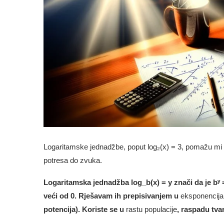
Logaritamske jednadžbe, poput log₂(x) = 3, pomažu mi b
potresa do zvuka.
Logaritamska jednadžba log_b(x) = y znači da je bʸ = 
veći od 0. Rješavam ih prepisivanjem u
eksponencijal
potencija). Koriste se u
rastu populacije
, raspadu tvar