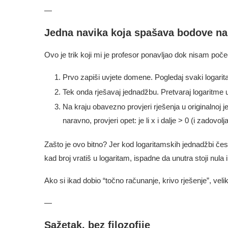
—
Jedna navika koja spašava bodove na
Ovo je trik koji mi je profesor ponavljao dok nisam poče
Prvo zapiši uvjete domene. Pogledaj svaki logaritam
Tek onda rješavaj jednadžbu. Pretvaraj logaritme u
Na kraju obavezno provjeri rješenja u originalnoj 
naravno, provjeri opet: je li x i dalje > 0 (i zadovo
Zašto je ovo bitno? Jer kod logaritamskih jednadžbi čes
kad broj vratiš u logaritam, ispadne da unutra stoji nula i
Ako si ikad dobio “točno računanje, krivo rješenje”, vel
—
Sažetak, bez filozofije