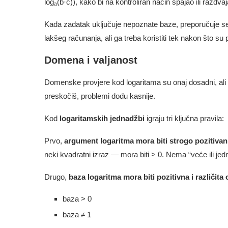
logₐ(b·c)), kako bi na kontroliran način spajao ili razdva
Kada zadatak uključuje nepoznate baze, preporučuje 
lakšeg računanja, ali ga treba koristiti tek nakon što su p
Domena i valjanost
Domenske provjere kod logaritama su onaj dosadni, ali n
preskočiš, problemi dođu kasnije.
Kod
logaritamskih jednadžbi
igraju tri ključna pravila:
Prvo,
argument logaritma mora biti strogo pozitivan
neki kvadratni izraz — mora biti > 0. Nema “veće ili jedn
Drugo,
baza logaritma mora biti pozitivna i različita 
baza > 0
baza ≠ 1