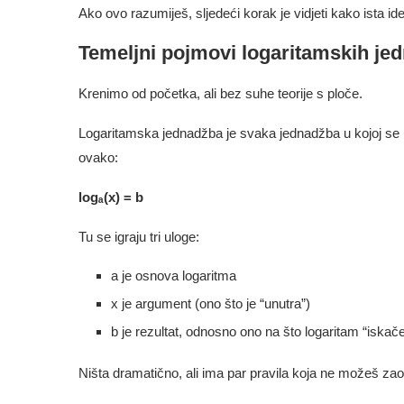
Ako ovo razumiješ, sljedeći korak je vidjeti kako ista id
Temeljni pojmovi logaritamskih je
Krenimo od početka, ali bez suhe teorije s ploče.
Logaritamska jednadžba je svaka jednadžba u kojoj se
ovako:
logₐ(x) = b
Tu se igraju tri uloge:
a je osnova logaritma
x je argument (ono što je “unutra”)
b je rezultat, odnosno ono na što logaritam “iskač
Ništa dramatično, ali ima par pravila koja ne možeš zaobi