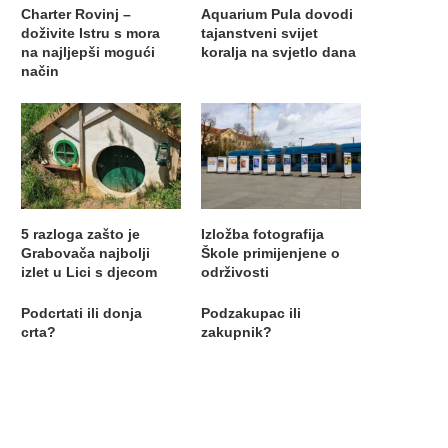
Charter Rovinj –
Aquarium Pula dovodi
doživite Istru s mora
tajanstveni svijet
na najljepši mogući
koralja na svjetlo dana
način
5 razloga zašto je
Izložba fotografija
Grabovača najbolji
Škole primijenjene o
izlet u Lici s djecom
održivosti
Podcrtati ili donja
Podzakupac ili
crta?
zakupnik?