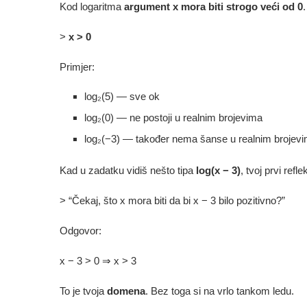
Kod logaritma
argument x mora biti strogo veći od 0
>
x > 0
Primjer:
log₂(5) — sve ok
log₂(0) — ne postoji u realnim brojevima
log₂(−3) — također nema šanse u realnim brojev
Kad u zadatku vidiš nešto tipa
log(x − 3)
, tvoj prvi refle
> “Čekaj, što x mora biti da bi x − 3 bilo pozitivno?”
Odgovor:
x − 3 > 0 ⇒ x > 3
To je tvoja
domena
. Bez toga si na vrlo tankom ledu.