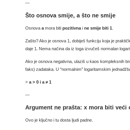
—
Što osnova smije, a što ne smije
Osnova
a
mora biti
pozitivna
i
ne smije biti 1
.
Zašto? Ako je osnova 1, dobiješ funkciju koja je praktičk
daje 1. Nema načina da iz toga izvučeš normalan logar
Ako je osnova negativna, ulaziš u kaos kompleksnih bro
faks) zadataka. U “normalnim” logaritamskim jednadž
>
a > 0 i a ≠ 1
—
Argument ne prašta: x mora biti veći 
Ovo je ključno i tu dosta ljudi padne.