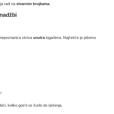
eja radi na
stvarnim brojkama
.
dnadžbi
 nepoznanica skriva
unutra
logaritma. Najčešće je pišemo
e”
ći, koliko god ti se žurilo do rješenja.