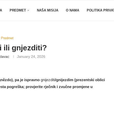
A
PREDMET
NAŠA MISIJA
O NAMA
POLITIKA PRIVA
Predmet
 ili gnjezditi?
klavac
January 24, 2026
*gnězdo), pa je ispravno
gnijezditi
/gnijezdim (prezentski oblici
česta pogreška; provjerite rječnik i zvučne promjene u