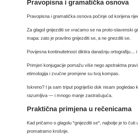
Pravopisna i gramatička osnova
Pravopisna i gramatička osnova počinje od korijena rije
Za glagol gnijezditi se vraćamo se na proto‑slavenski 
mapa: zato je pravilno gnijezditi se, a ne gnezditi se.
Povijesna kontinuitetnost diktira današnju ortografiju… 
Primjeri konjugacije pomažu više nego apstraktna pravil
etimologija i zvučne promjene su tvoj kompas.
Iskreno? I ja sam triput pogriješio dok nisam pogledao kor
razumljiva — i mnogo manje zastrašujuća.
Praktična primjena u rečenicama
Kad pričamo o glagolu *gnijezditi se*, najbolje je to čut
promatramo krošnje.