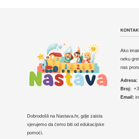
KONTAK
Ako imate
neku gre
nas pron
Adresa:
Broj:
+38
Email:
i
Dobrodošli na Nastava.hr, gdje zaista
vjerujemo da ćemo biti od edukacijske
pomoći.