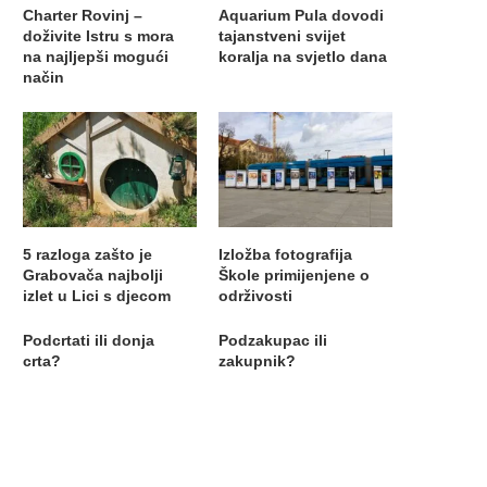
Charter Rovinj –
Aquarium Pula dovodi
doživite Istru s mora
tajanstveni svijet
na najljepši mogući
koralja na svjetlo dana
način
5 razloga zašto je
Izložba fotografija
Grabovača najbolji
Škole primijenjene o
izlet u Lici s djecom
održivosti
Podcrtati ili donja
Podzakupac ili
crta?
zakupnik?