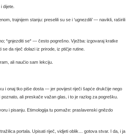
i dijete.
m, trajnijem stanju: preselili su se i ‘ugnezdili’ — navikli, raširili
dno; *gnjezditi se* — često pogrešno. Vježba: izgovaraj kratke
i se da riječ dolazi iz prirode, iz ptičje rutine.
m, ali naučio sam lekciju.
 i onaj tko piše dosta — jer povijest riječi šapće drukčije nego
i poznato, ali preskače važan glas, i to je razlog za pogrešku.
ovoru i pisanju. Etimologija tu pomaže: praslavenski gnězdo
žilica portala. Upisati riječ, vidjeti oblik… gotova stvar. I da, i ja