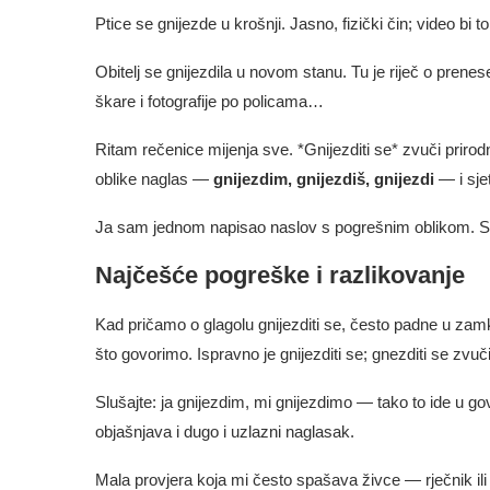
Ptice se gnijezde u krošnji. Jasno, fizički čin; video bi to 
Obitelj se gnijezdila u novom stanu. Tu je riječ o preneseno
škare i fotografije po policama…
Ritam rečenice mijenja sve. *Gnijezditi se* zvuči priro
oblike naglas —
gnijezdim, gnijezdiš, gnijezdi
— i sjet
Ja sam jednom napisao naslov s pogrešnim oblikom. Sra
Najčešće pogreške i razlikovanje
Kad pričamo o glagolu gnijezditi se, često padne u zamku
što govorimo. Ispravno je gnijezditi se; gnezditi se zvuč
Slušajte: ja gnijezdim, mi gnijezdimo — tako to ide u g
objašnjava i dugo i uzlazni naglasak.
Mala provjera koja mi često spašava živce — rječnik ili tra