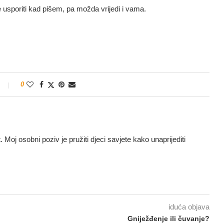
usporiti kad pišem, pa možda vrijedi i vama.
0
t. Moj osobni poziv je pružiti djeci savjete kako unaprijediti
iduća objava
Gniježđenje ili čuvanje?