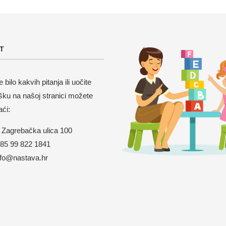
T
 bilo kakvih pitanja ili uočite
šku na našoj stranici možete
aći:
Zagrebačka ulica 100
5 99 822 1841
nfo@nastava.hr