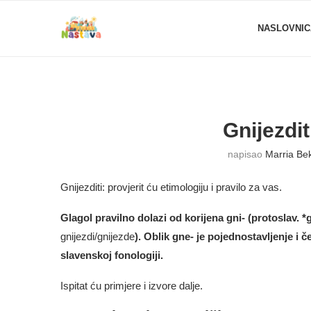
NASLOVNIC
Gnijezditi
napisao
Marria Be
Gnijezditi: provjerit ću etimologiju i pravilo za vas.
Glagol pravilno dolazi od korijena gni‑ (protoslav. 
gnijezdi/gnijezde
). Oblik gne‑ je pojednostavljenje i 
slavenskoj fonologiji.
Ispitat ću primjere i izvore dalje.