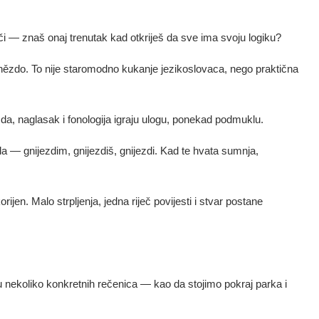
či — znaš onaj trenutak kad otkriješ da sve ima svoju logiku?
gnězdo. To nije staromodno kukanje jezikoslovaca, nego praktična
i da, naglasak i fonologija igraju ulogu, ponekad podmuklu.
a — gnijezdim, gnijezdiš, gnijezdi. Kad te hvata sumnja,
ijen. Malo strpljenja, jedna riječ povijesti i stvar postane
i u nekoliko konkretnih rečenica — kao da stojimo pokraj parka i