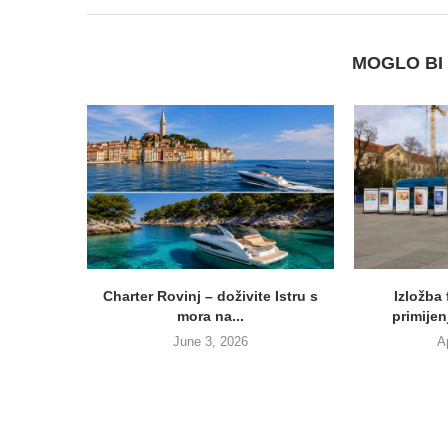
MOGLO BI 
Charter Rovinj – doživite Istru s
Izložba 
mora na...
primijen
June 3, 2026
A