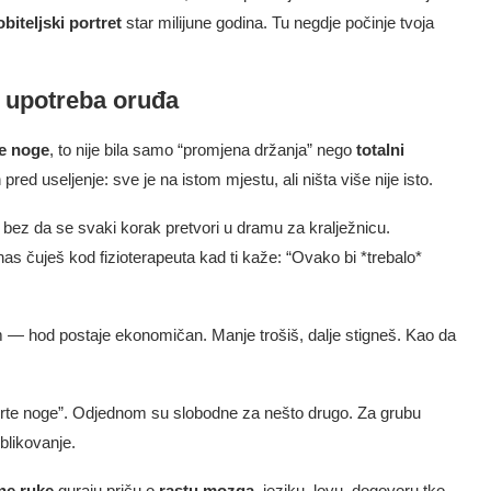
obiteljski portret
star milijune godina. Tu negdje počinje tvoja
 upotreba oruđa
je noge
, to nije bila samo “promjena držanja” nego
totalni
red useljenje: sve je na istom mjestu, ali ništa više nije isto.
up bez da se svaki korak pretvori u dramu za kralježnicu.
as čuješ kod fizioterapeuta kad ti kaže: “Ovako bi *trebalo*
m — hod postaje ekonomičan. Manje trošiš, dalje stigneš. Kao da
etvrte noge”. Odjednom su slobodne za nešto drugo. Za grubu
blikovanje.
ne ruke
guraju priču o
rastu mozga
, jeziku, lovu, dogovoru tko