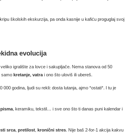
škripu školskih ekskurzija, pa onda kasnije u kafiću proguglaj svoj
rekidna evolucija
no veliko igralište za lovce i sakupljače. Nema stanova od 50
 — samo
kretanje, vatra
i ono što uloviš ili ubereš.
00 godina, ljudi su rekli: dosta lutanja, ajmo *ostati*. I tu je
 pisma
, keramiku, tekstil… i sve ono što ti danas puni kalendar i
sti srca
,
pretilost
,
kronični stres
. Nije baš 2-for-1 akcija kakvu