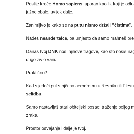
Poslije kreće
Homo sapiens
, uporan kao lik koji je o
južne obale, uvijek dalje.
Zanimljivo je kako se na
putu nismo držali “čistima
”.
Nađeš
neandertalce
, pa umjesto da samo mahneš prek
Danas tvoj
DNK
nosi njihove tragove, kao što nosiš nag
dugo živio vani.
Praktično?
Kad sljedeći put stojiš na aerodromu u Resniku ili Plesu
selidbu
.
Samo nastavljaš stari obiteljski posao: traženje boljeg
zraka.
Prostor osvajanja i dalje je tvoj.