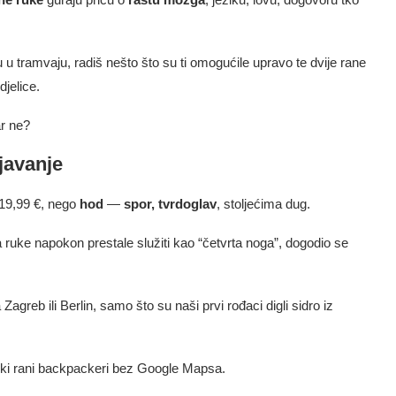
u tramvaju, radiš nešto što su ti omogućile upravo te dvije rane
jelice.
ar ne?
ljavanje
a 19,99 €, nego
hod
—
spor, tvrdoglav
, stoljećima dug.
a ruke napokon prestale služiti kao “četvrta noga”, dogodio se
Zagreb ili Berlin, samo što su naši prvi rođaci digli sidro iz
eki rani backpackeri bez Google Mapsa.