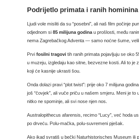
Podrijetlo primata i ranih hominina
Ljudi vole misliti da su “posebni”, ali naš film počinje
odjednom si
85 milijuna godina
u prošlosti, među rani
nema Zagrebačkog Adventa — samo noćne šume, velike oči
Prvi
fosilni tragovi
tih ranih primata pojavljuju se oko 5
u muzeju, izgledaju kao sitne, bezvezne kosti. Ali to je
koji će kasnije ukrasti šou.
Onda dolazi pravi “plot twist”: prije oko 7 milijuna godina
još “čovjek”, ali vuče priču u našem smjeru. Meni je t
nitko ne spominje, ali svi nose njen nos.
Australopithecus afarensis, recimo “Lucy”, već hoda us
po drveću. Polu-mačka, polu-suvremeni pješak.
Ako ikad svratiš u bečki Naturhistorisches Museum ili p