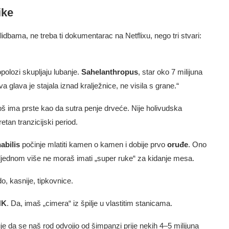
ike
idbama, ne treba ti dokumentarac na Netflixu, nego tri stvari:
polozi skupljaju lubanje.
Sahelanthropus
, star oko 7 milijuna
a glava je stajala iznad kralježnice, ne visila s grane.“
još ima prste kao da sutra penje drveće. Nije holivudska
tan tranzicijski period.
abilis
počinje mlatiti kamen o kamen i dobije prvo
oruđe
. Ono
odjednom više ne moraš imati „super ruke“ za kidanje mesa.
o, kasnije, tipkovnice.
NK
. Da, imaš „cimera“ iz špilje u vlastitim stanicama.
e da se naš rod odvojio od šimpanzi prije nekih 4–5 milijuna