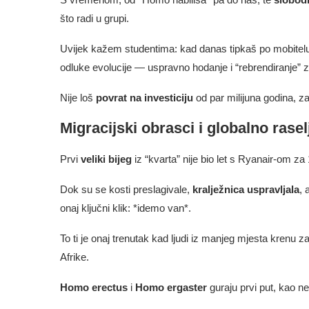
što radi u grupi.
Uvijek kažem studentima: kad danas tipkaš po mobitelu 
odluke evolucije — uspravno hodanje i “rebrendiranje” zd
Nije loš
povrat na investiciju
od par milijuna godina, z
Migracijski obrasci i globalno rase
Prvi
veliki bijeg
iz “kvarta” nije bio let s Ryanair‑om z
Dok su se kosti preslagivale,
kralježnica uspravljala
, 
onaj ključni klik: *idemo van*.
To ti je onaj trenutak kad ljudi iz manjeg mjesta krenu za 
Afrike.
Homo erectus
i
Homo ergaster
guraju prvi put, kao n