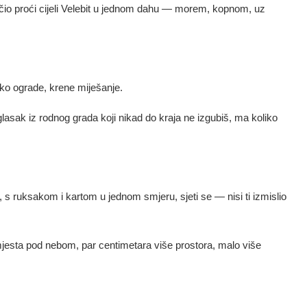
dlučio proći cijeli Velebit u jednom dahu — morem, kopnom, uz
o ograde, krene miješanje.
lasak iz rodnog grada koji nikad do kraja ne izgubiš, ma koliko
, s ruksakom i kartom u jednom smjeru, sjeti se — nisi ti izmislio
 mjesta pod nebom, par centimetara više prostora, malo više