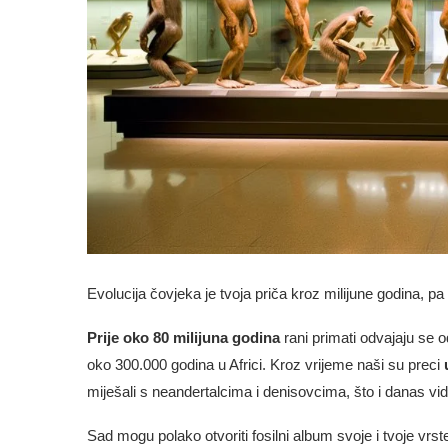
Evolucija čovjeka je tvoja priča kroz milijune godina, p
Prije oko 80 milijuna godina
rani primati odvajaju se od
oko 300.000 godina u Africi. Kroz vrijeme naši su preci
miješali s neandertalcima i denisovcima, što i danas v
Sad mogu polako otvoriti fosilni album svoje i tvoje vrst