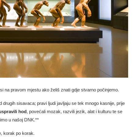
a si na pravom mjestu ako želiš znati gdje stvarno počinjemo.
 drugih sisavaca; pravi ljudi javljaju se tek mnogo kasnije, prije
uspravili hod
, povećali mozak, razvili jezik, alat i kulturu te se
idimo u našoj DNK.**
e, korak po korak.