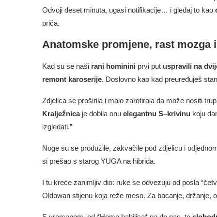
Odvoji deset minuta, ugasi notifikacije… i gledaj to kao
priča.
Anatomske promjene, rast mozga i
Kad su se naši
rani hominini
prvi put
uspravili na dvi
remont karoserije
. Doslovno kao kad preuređuješ stan p
Zdjelica se proširila i malo zarotirala da može nositi tr
Kralježnica
je dobila onu
elegantnu S–krivinu
koju dan
izgledati.”
Noge su se produžile, zakvačile pod zdjelicu i odjedno
si prešao s starog YUGA na hibrida.
I tu kreće zanimljiv dio: ruke se odvezuju od posla “č
Oldowan stijenu koja reže meso. Za bacanje, držanje, o
S vremenom, od *Homo habilisa* pa do nas, te
slobod