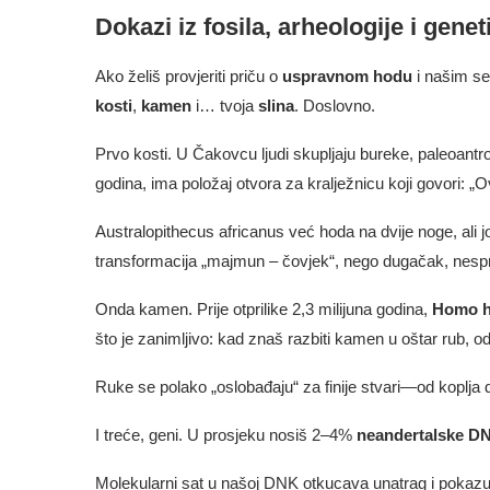
Dokazi iz fosila, arheologije i genet
Ako želiš provjeriti priču o
uspravnom hodu
i našim sel
kosti
,
kamen
i… tvoja
slina
. Doslovno.
Prvo kosti. U Čakovcu ljudi skupljaju bureke, paleoantro
godina, ima položaj otvora za kralježnicu koji govori: „Ov
Australopithecus africanus već hoda na dvije noge, ali 
transformacija „majmun – čovjek“, nego dugačak, nespre
Onda kamen. Prije otprilike 2,3 milijuna godina,
Homo h
što je zanimljivo: kad znaš razbiti kamen u oštar rub, 
Ruke se polako „oslobađaju“ za finije stvari—od koplja d
I treće, geni. U prosjeku nosiš 2–4%
neandertalske D
Molekularni sat u našoj DNK otkucava unatrag i pokazuj