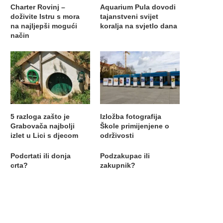
Charter Rovinj –
Aquarium Pula dovodi
doživite Istru s mora
tajanstveni svijet
na najljepši mogući
koralja na svjetlo dana
način
5 razloga zašto je
Izložba fotografija
Grabovača najbolji
Škole primijenjene o
izlet u Lici s djecom
održivosti
Podcrtati ili donja
Podzakupac ili
crta?
zakupnik?