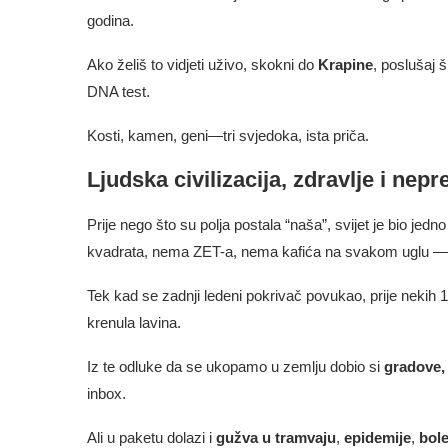
godina.
Ako želiš to vidjeti uživo, skokni do
Krapine
, poslušaj 
DNA test.
Kosti, kamen, geni—tri svjedoka, ista priča.
Ljudska civilizacija, zdravlje i nep
Prije nego što su polja postala “naša”, svijet je bio jed
kvadrata, nema ZET-a, nema kafića na svakom uglu
Tek kad se zadnji ledeni pokrivač povukao, prije nekih 10 0
krenula lavina.
Iz te odluke da se ukopamo u zemlju dobio si
gradove,
inbox.
Ali u paketu dolazi i
gužva u tramvaju
,
epidemije
,
bole