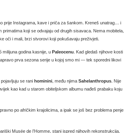
 puno prije Instagrama, kave i priča za šankom. Kreneš unatrag… i
m primatima koji se odvajaju od drugih sisavaca. Nema mobitela,
 i mali, brzi stvorovi koji pokušavaju preživjeti.
5 milijuna godina kasnije, u
Paleocenu
. Kad gledaš njihove kosti
 zapravo prva sezona serije u kojoj smo mi — tek sporedni likovi
 pojavljuju se rani
hominini
, među njima
Sahelanthropus
. Nije
o uvijek kao kad u starom obiteljskom albumu nađeš prabaku koju
pravno po afričkim krajolicima, a ipak se još bez problema penje
ariški Musée de l’Homme, stani ispred njihovih rekonstrukcija.