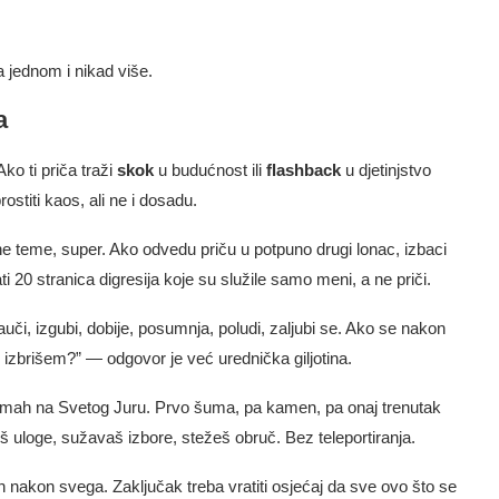
 jednom i nikad više.
a
Ako ti priča traži
skok
u budućnost ili
flashback
u djetinjstvo
rostiti kaos, ali ne i dosadu.
e teme, super. Ako odvedu priču u potpuno drugi lonac, izbaci
i 20 stranica digresija koje su služile samo meni, a ne priči.
či, izgubi, dobije, posumnja, poludi, zaljubi se. Ako se nakon
vo izbrišem?” — odgovor je već urednička giljotina.
mah na Svetog Juru. Prvo šuma, pa kamen, pa onaj trenutak
žeš uloge, sužavaš izbore, stežeš obruč. Bez teleportiranja.
 nakon svega. Zaključak treba vratiti osjećaj da sve ovo što se