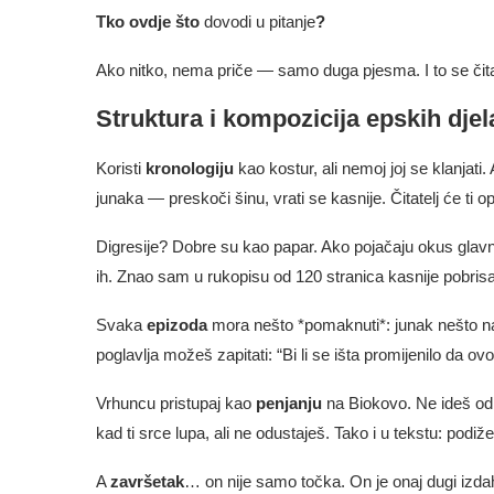
Tko ovdje što
dovodi u pitanje
?
Ako nitko, nema priče — samo duga pjesma. I to se čita
Struktura i kompozicija epskih djel
Koristi
kronologiju
kao kostur, ali nemoj joj se klanjati. 
junaka — preskoči šinu, vrati se kasnije. Čitatelj će ti op
Digresije? Dobre su kao papar. Ako pojačaju okus glavn
ih. Znao sam u rukopisu od 120 stranica kasnije pobrisat
Svaka
epizoda
mora nešto *pomaknuti*: junak nešto nau
poglavlja možeš zapitati: “Bi li se išta promijenilo da o
Vrhuncu pristupaj kao
penjanju
na Biokovo. Ne ideš od
kad ti srce lupa, ali ne odustaješ. Tako i u tekstu: podi
A
završetak
… on nije samo točka. On je onaj dugi izdah