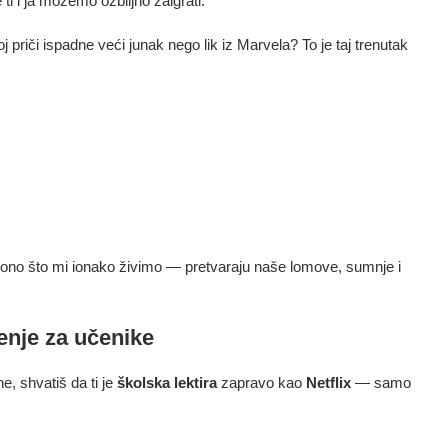
ti i ja možemo ozbiljno zaigrati.
oj priči ispadne veći junak nego lik iz Marvela? To je taj trenutak
 ono što mi ionako živimo — pretvaraju naše lomove, sumnje i
čenje za učenike
e, shvatiš da ti je
školska lektira
zapravo kao
Netflix
— samo