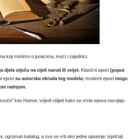
na koji mislimo o junacima, moći i zajednici.
a djela utječu na cijeli narod ili svijet.
Klasični epovi
(poput
ni epovi
su autorska obrada tog modela;
moderni epovi
mogu
snom radnjom.
zvuče” kao Homer, vrijedi vidjeti kako se vrste epova razvijaju
nr, ogroman katalog, a sve se vrti oko jedne opsesije: ispričati