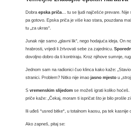
Dobra
epska priča
… tu se ljudi najčešće prevare. Nije 
pa gotovo. Epska priča je više kao stara, pouzdana maši
tu „za ukras“.
Junak nije samo „glavni lik“, nego hodajuća ideja. On nos
hrabrosti, vrijedi li žrtvovati sebe za zajednicu.
Sporedni
dovoljno dobro da ti kontriraju. Kroz njihove sumnje, ru
Jednom sam na radionici čuo klinca kako kaže: „Stavio 
stranici. Problem? Nitko nije imao
jasno mjesto
u „stro
S
vremenskim slijedom
se možeš igrati koliko hoćeš.
priče kaže: „Čekaj, moram ti ispričat što je bilo prošle
Ili uđeš *usred bitke*, u totalnom kaosu, pa tek kasnije
Ako zapneš, pitaj se: