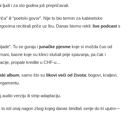
ljudi i za sto godina još prepričavali.
a” ili “poetski govor”. Nije to bio termin za kabinetske
rgovima recitirali priče uz liru. Danas bismo rekli:
live podcast
s
lijade”. Tu se guraju i
junačke pjesme
koje si možda čuo od
ni, basne koje su klinci slušali prije spavanja, pa čak i
gracije, propale kredite u CHF-u…
jski album
, samo što su
likovi veći od života
: bogovi, kraljevi,
pergamentu.
 audio verziju ili strip-adaptaciju.
e to isti onaj nagon zbog kojeg danas bindlaš serije do tri ujutro—