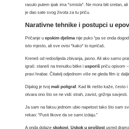
rasulo putem ipak ima *smisla*. Ne mora biti sretan, ali
je dao sate svog života za tu priču.
Narativne tehnike i postupci u epo
Pričanje u
epskim djelima
nije puko “pa se onda dogodil
isto mjesto, ali sve ovisi *kako* to ispričaš.
Kreneš od redoslijeda zbivanja, jasno. Ali ako samo prat
igraš: staneš na trenutku bitke i
usporiš
priču opisom 
pravi hrabar. Čitatelj odjednom više ne gleda film iz dalji
Dijalog je tvoj
mali poligraf
. Kad lik nešto kaže, često 
otvara ono što se ne vidi: strah, zavist, grižnja savjesti.
Ja sam na faksu jednom ubio napetost tako što sam s
rekao: “Pusti likove da se sami izdaju.”
A onda dolaze
skokovi
.
Uskok u prošlost
usred dramat