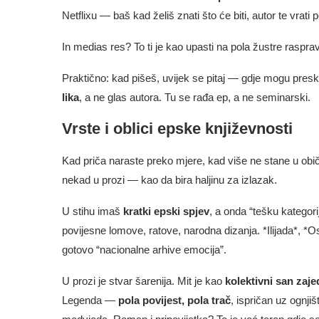
Netflixu — baš kad želiš znati što će biti, autor te vrat
In medias res? To ti je kao upasti na pola žustre rasp
Praktično: kad pišeš, uvijek se pitaj — gdje mogu presko
lika
, a ne glas autora. Tu se rađa ep, a ne seminarski.
Vrste i oblici epske književnosti
Kad priča naraste preko mjere, kad više ne stane u obič
nekad u prozi — kao da bira haljinu za izlazak.
U stihu imaš
kratki epski spjev
, a onda “tešku kategori
povijesne lomove, ratove, narodna dizanja. *Ilijada*, *
gotovo “nacionalne arhive emocija”.
U prozi je stvar šarenija. Mit je kao
kolektivni san zaje
Legenda —
pola povijest, pola trač
, ispričan uz ognjiš