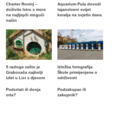
Charter Rovinj –
Aquarium Pula dovodi
doživite Istru s mora
tajanstveni svijet
na najljepši mogući
koralja na svjetlo dana
način
5 razloga zašto je
Izložba fotografija
Grabovača najbolji
Škole primijenjene o
izlet u Lici s djecom
održivosti
Podcrtati ili donja
Podzakupac ili
crta?
zakupnik?