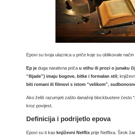
Epovi su tvoja ulaznica u priče koje su oblikovale način 
Ep je
duga narativna priča
u stihu ili prozi o junaku čij
“Ilijade”) imaju bogove, bitke i formalan stil;
književ
biti romani ili filmovi s istom “velikom”, sudbono
Ako želiš razumjeti zašto današnji blockbustere često “
kroz povijest.
Definicija i podrijetlo epova
Epovi su ti kao
književni Netflix
prije Netflixa. Širok ža