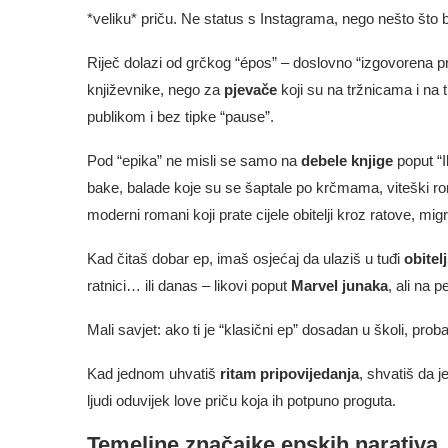
*veliku* priču. Ne status s Instagrama, nego nešto što bi 
Riječ dolazi od grčkog “épos” – doslovno “izgovorena prič
književnike, nego za
pjevače
koji su na tržnicama i na t
publikom i bez tipke “pause”.
Pod “epika” ne misli se samo na
debele knjige
poput “I
bake, balade koje su se šaptale po krčmama, viteški roma
moderni romani koji prate cijele obitelji kroz ratove, mi
Kad čitaš dobar ep, imaš osjećaj da ulaziš u tuđi
obitel
ratnici… ili danas – likovi poput
Marvel junaka
, ali na 
Mali savjet: ako ti je “klasični ep” dosadan u školi, probaj
Kad jednom uhvatiš
ritam pripovijedanja
, shvatiš da j
ljudi oduvijek love priču koja ih potpuno proguta.
Temeljne značajke epskih narativa