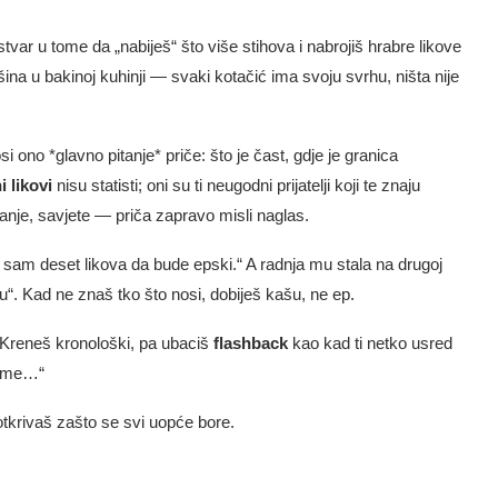
stvar u tome da „nabiješ“ što više stihova i nabrojiš hrabre likove
na u bakinoj kuhinji — svaki kotačić ima svoju svrhu, ništa nije
i ono *glavno pitanje* priče: što je čast, gdje je granica
 likovi
nisu statisti; oni su ti neugodni prijatelji koji te znaju
ganje, savjete — priča zapravo misli naglas.
sam deset likova da bude epski.“ A radnja mu stala na drugoj
ju“. Kad ne znaš tko što nosi, dobiješ kašu, ne ep.
 Kreneš kronološki, pa ubaciš
flashback
kao kad ti netko usred
 zime…“
 otkrivaš zašto se svi uopće bore.