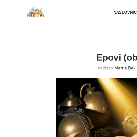
NASLOVNIC
Epovi (obi
napisao
Marria Bek