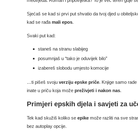
medvjeda. Roman i pripovijetka? To je već teren gdje se 
Sjećaš se kad si prvi put shvatio da tvoj djed u obiteljsk
kad se rađa
mali epos
.
Svaki put kad:
staneš na stranu slabijeg
posumnjaš u “tako je oduvijek bilo”
izabereš slobodu umjesto komocije
…ti pišeš svoju
verziju epske priče
. Knjige samo rade
inate u priču koja može
preživjeti i nakon nas
.
Primjeri epskih djela i savjeti za u
Tek kad skužiš koliko se
epike
može razliti na sve stran
bez autoplay opcije.