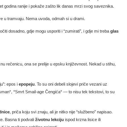
i pet godina ranije i pokaže zašto lik danas mrzi svog saveznika.
rave u tramvaju. Nema uvoda, odmah si u drami.
čiti dosadno, gdje mogu usporiti i “zumirati”, i gdje mi treba
glas
nu rečenicu, ona se prelije u epsku književnost. Nekad u stihu,
ju”: epos i
epopeju
. To su oni debeli slojevi priče vezani uz
Osman*, *Smrt Smail-age Čengića* — to nisu tek tekstovi, to su
dnice
, priča koju svi znaju, ali je nitko nije “službeno” napisao.
te. Basna ti podvali
životnu lekciju
ispod krzna lisice ili