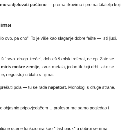
mora djelovati pošteno
— prema likovima i prema čitatelju koji
vima
o ovo, pa ono”. To je više kao slaganje dobre fešte — isti ljudi,
iš “prvo–drugo–treće”, dobiješ školski referat, ne ep. Zato se
–
miris mokre zemlje
, zvuk metala, jedan lik koji drhti iako se
ne, nego stoji u blatu s njima.
i prešuti pola — tu se rađa
napetost
. Monolog, s druge strane,
ve objasnio pripovjedačem… profesor me samo pogledao i
ične scene funkcionira kao *flashback* u dobroj seriji na