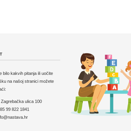
T
 bilo kakvih pitanja ili uočite
šku na našoj stranici možete
aći:
Zagrebačka ulica 100
5 99 822 1841
nfo@nastava.hr