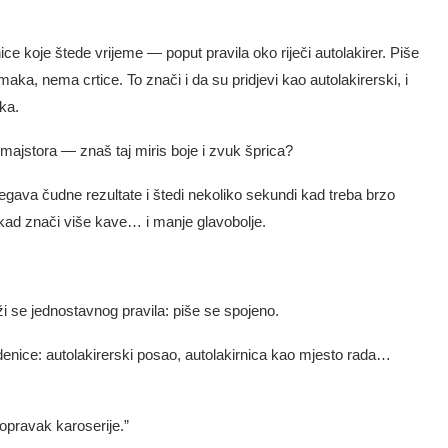
e koje štede vrijeme — poput pravila oko riječi autolakirer. Piše
a, nema crtice. To znači i da su pridjevi kao autolakirerski, i
ka.
majstora — znaš taj miris boje i zvuk šprica?
jegava čudne rezultate i štedi nekoliko sekundi kad treba brzo
nekad znači više kave… i manje glavobolje.
ži se jednostavnog pravila: piše se spojeno.
vedenice: autolakirerski posao, autolakirnica kao mjesto rada…
popravak karoserije.”