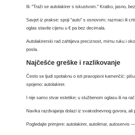
Ili: “Traži se autolakirer s iskustvom.” Kratko, jasno, bez
Savjet iz prakse: spoji “auto” s osnovom; razmaci ili cr
oglas stavite cijenu u € pa bez decimala.
Autolakirerski rad zahtijeva preciznost, mirnu ruku i ok
posla.
Najčešće greške i razlikovanje
Često se ljudi spotaknu o isti pravopisni kamenčić: pišu “
spojeno: autolakirer.
I nije samo stvar estetike; u službenom oglasu ili na ra
Navika razdvajanja dolazi iz svakodnevnog govora, ali p
Pogledajte primjere: autolakirer, autolimar, autoservis —