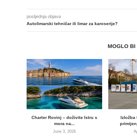
posljednja objava
Autolimarski tehničar ili limar za karoserije?
MOGLO BI 
Charter Rovinj – doživite Istru s
Izložba 
mora na...
primijen
June 3, 2026
A