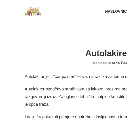
NASLOVNIC
Autolakire
napisao
Marria Be
Autolakiranje ili “car painter” — važna razlika za točne og
Autolakirer označava stručnjaka za lakove, prozirne prema
razgovorniji izraz. Za oglase i tehničke natpise koristit
je opća fraza.
I dalje ću pokazati primjere upotrebe i dosljednost u term