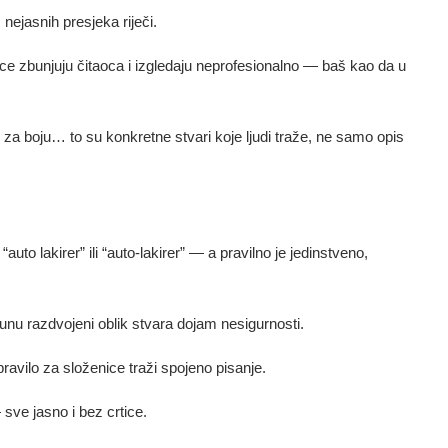
 nejasnih presjeka riječi.
tice zbunjuju čitaoca i izgledaju neprofesionalno — baš kao da u
o za boju… to su konkretne stvari koje ljudi traže, ne samo opis
auto lakirer” ili “auto-lakirer” — a pravilno je jedinstveno,
čunu razdvojeni oblik stvara dojam nesigurnosti.
ravilo za složenice traži spojeno pisanje.
 sve jasno i bez crtice.