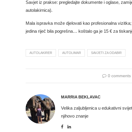
Savjet iz prakse: pregledajte dokumente i oglase, zamijen
autolakirnica).
Mala ispravka može djelovati kao profesionalna vizitka; m
jedina riječ bila pogrešna… koštalo ga je 15 € za tiskanj
AUTOLAKIRER
AUTOLIMAR
SAVJETI ZA ODABIR
0 comments
MARRIA BEKLAVAC
Velika zaljubljenica u edukativni svije
njihovo znanje