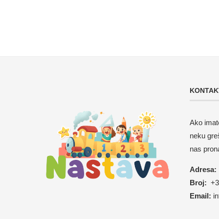
KONTAK
Ako imate
neku gre
nas pron
Adresa:
Broj:
+38
Email:
i