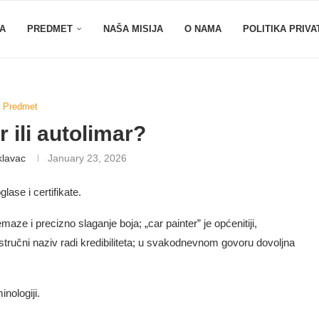
A
PREDMET
NAŠA MISIJA
O NAMA
POLITIKA PRIVA
Predmet
r ili autolimar?
klavac
January 23, 2026
lase i certifikate.
ze i precizno slaganje boja; „car painter” je općenitiji,
e stručni naziv radi kredibiliteta; u svakodnevnom govoru dovoljna
inologiji.