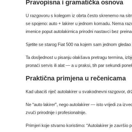
Pravopisna i gramatička osnova
U razgovoru s kolegom iz obrta često skrenemo na sitnic
se spojeno: auto + lakirer u jednom komadu. Nema razmak
imenice poput autolakirnica prirodni nastavci bez preina
Sjetite se starog Fiat 500 na kojem sam jednom gledao 
Ta dosljednost u pisanju olakšava pretragu termina, izb
pronaći servis ili alat — a u praksi, tih par sekundi po
Praktična primjena u rečenicama
Kad ubaciš riječ autolakirer u svakodnevni razgovor, dr
Ne “auto lakirer”, nego autolakirer — isto vrijedi za iz
zvuči prirodnije i profesionalnije.
Primjeri koje stvarno koristimo: “Autolakirer je završio 