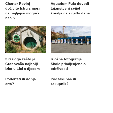
Charter Rovinj –
Aquarium Pula dovodi
doživite Istru s mora
tajanstveni svijet
na najljepši mogući
koralja na svjetlo dana
način
5 razloga zašto je
Izložba fotografija
Grabovača najbolji
Škole primijenjene o
izlet u Lici s djecom
održivosti
Podcrtati ili donja
Podzakupac ili
crta?
zakupnik?