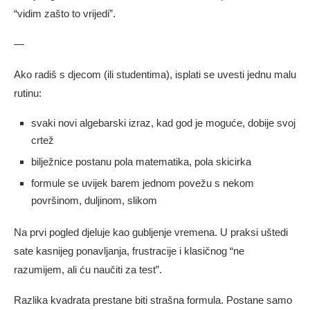
“vidim zašto to vrijedi”.
—
Ako radiš s djecom (ili studentima), isplati se uvesti jednu malu
rutinu:
svaki novi algebarski izraz, kad god je moguće, dobije svoj
crtež
bilježnice postanu pola matematika, pola skicirka
formule se uvijek barem jednom povežu s nekom
površinom, duljinom, slikom
Na prvi pogled djeluje kao gubljenje vremena. U praksi uštedi
sate kasnijeg ponavljanja, frustracije i klasičnog “ne
razumijem, ali ću naučiti za test”.
Razlika kvadrata prestane biti strašna formula. Postane samo