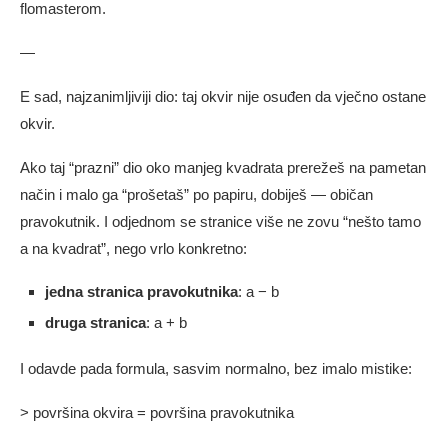
flomasterom.
—
E sad, najzanimljiviji dio: taj okvir nije osuđen da vječno ostane
okvir.
Ako taj “prazni” dio oko manjeg kvadrata prerežeš na pametan
način i malo ga “prošetaš” po papiru, dobiješ — običan
pravokutnik. I odjednom se stranice više ne zovu “nešto tamo
a na kvadrat”, nego vrlo konkretno:
jedna stranica pravokutnika
: a − b
druga stranica
: a + b
I odavde pada formula, sasvim normalno, bez imalo mistike:
> površina okvira = površina pravokutnika