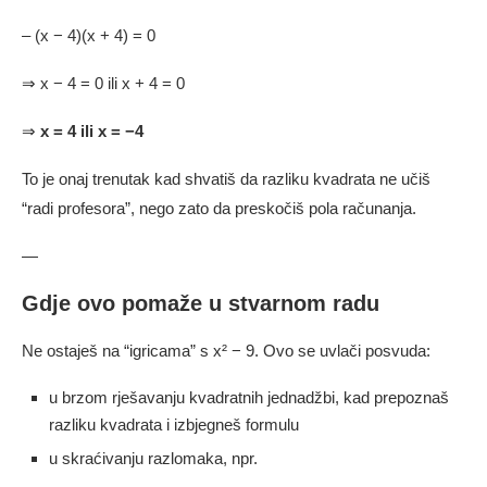
– (x − 4)(x + 4) = 0
⇒ x − 4 = 0 ili x + 4 = 0
⇒
x = 4 ili x = −4
To je onaj trenutak kad shvatiš da razliku kvadrata ne učiš
“radi profesora”, nego zato da preskočiš pola računanja.
—
Gdje ovo pomaže u stvarnom radu
Ne ostaješ na “igricama” s x² − 9. Ovo se uvlači posvuda:
u brzom rješavanju kvadratnih jednadžbi, kad prepoznaš
razliku kvadrata i izbjegneš formulu
u skraćivanju razlomaka, npr.