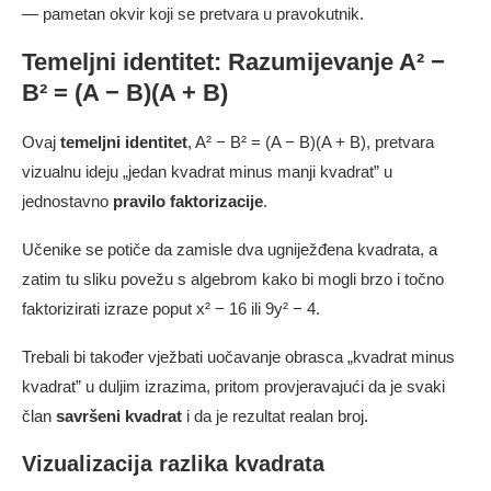
— pametan okvir koji se pretvara u pravokutnik.
Temeljni identitet: Razumijevanje A² −
B² = (A − B)(A + B)
Ovaj
temeljni identitet
, A² − B² = (A − B)(A + B), pretvara
vizualnu ideju „jedan kvadrat minus manji kvadrat” u
jednostavno
pravilo faktorizacije
.
Učenike se potiče da zamisle dva ugniježđena kvadrata, a
zatim tu sliku povežu s algebrom kako bi mogli brzo i točno
faktorizirati izraze poput x² − 16 ili 9y² − 4.
Trebali bi također vježbati uočavanje obrasca „kvadrat minus
kvadrat” u duljim izrazima, pritom provjeravajući da je svaki
član
savršeni kvadrat
i da je rezultat realan broj.
Vizualizacija razlika kvadrata