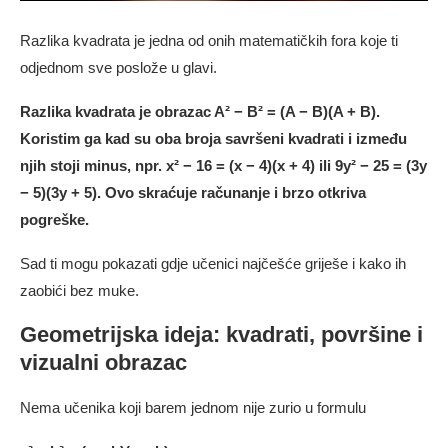
Razlika kvadrata je jedna od onih matematičkih fora koje ti
odjednom sve poslože u glavi.
Razlika kvadrata je obrazac A² − B² = (A − B)(A + B).
Koristim ga kad su oba broja savršeni kvadrati i između
njih stoji minus, npr. x² − 16 = (x − 4)(x + 4) ili 9y² − 25 = (3y
− 5)(3y + 5). Ovo skraćuje računanje i brzo otkriva
pogreške.
Sad ti mogu pokazati gdje učenici najčešće griješe i kako ih
zaobići bez muke.
Geometrijska ideja: kvadrati, površine i
vizualni obrazac
Nema učenika koji barem jednom nije zurio u formulu