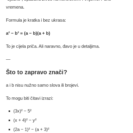
vremena.
Formula je kratka i bez ukrasa:
a² − b² = (a − b)(a + b)
To je cijela priča. Ali naravno, đavo je u detaljima.
—
Što to zapravo znači?
a i b nisu nužno samo slova ili brojevi.
To mogu biti čitavi izrazi:
(3x)² − 5²
(x + 4)² − y²
(2a − 1)² − (a + 3)²