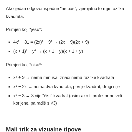
Ako ijedan odgovor ispadne “ne baš”, vjerojatno to
nije
razlika
kvadrata.
Primjeri koji *jesu*:
4x² − 81 = (2x)² − 9² → (2x − 9)(2x + 9)
(x + 1)² − y² → (x + 1 − y)(x + 1 + y)
Primjeri koji *nisu*:
x² + 9 → nema minusa, znači nema razlike kvadrata
x² − 2x → nema dva kvadrata, prvi je kvadrat, drugi nije
x² − 3 → 3 nije “čist” kvadrat (osim ako ti profesor ne voli
korijene, pa radiš s √3)
—
Mali trik za vizualne tipove