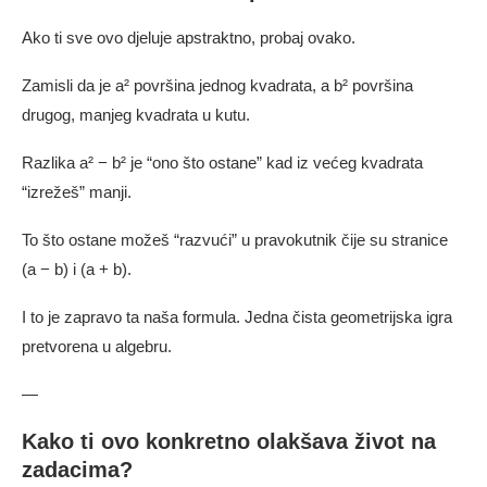
Ako ti sve ovo djeluje apstraktno, probaj ovako.
Zamisli da je a² površina jednog kvadrata, a b² površina
drugog, manjeg kvadrata u kutu.
Razlika a² − b² je “ono što ostane” kad iz većeg kvadrata
“izrežeš” manji.
To što ostane možeš “razvući” u pravokutnik čije su stranice
(a − b) i (a + b).
I to je zapravo ta naša formula. Jedna čista geometrijska igra
pretvorena u algebru.
—
Kako ti ovo konkretno olakšava život na
zadacima?