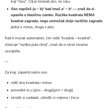
koji *nisu*. Cilj je trenirati oko, ne ruku.
Ako napišeš (a − b)² kad imaš a² − b² — znaš da si
upao/la u klasičnu zamku. Razlika kvadrata NEMA
kvadrat zagrada, nego umnožak dvije različite zagrade
:
jedna s minus, druga s plus.
Kad ti mozak automatski, čim vidiš “kvadrat – kvadrat”,
izbacuje “razlika puta zbroj”, znaš da si stvar stvarno
usvojio/la.
—
Za kraj, zapamti samo ovo:
vidiš dva kvadrata i minus
prevedeš to u (prvi – drugi)(prvi + drugi)
skratiš si zadatak, uštediš si vrijeme i živce