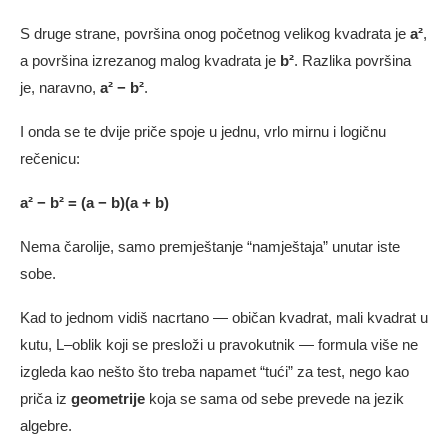
S druge strane, površina onog početnog velikog kvadrata je
a²
,
a površina izrezanog malog kvadrata je
b²
. Razlika površina
je, naravno,
a² − b²
.
I onda se te dvije priče spoje u jednu, vrlo mirnu i logičnu
rečenicu:
a² − b² = (a − b)(a + b)
Nema čarolije, samo premještanje “namještaja” unutar iste
sobe.
Kad to jednom vidiš nacrtano — običan kvadrat, mali kvadrat u
kutu, L–oblik koji se presloži u pravokutnik — formula više ne
izgleda kao nešto što treba napamet “tući” za test, nego kao
priča iz
geometrije
koja se sama od sebe prevede na jezik
algebre.