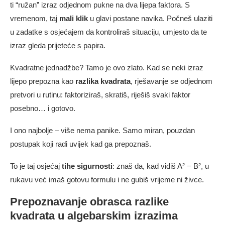
ti “ružan” izraz odjednom pukne na dva lijepa faktora. S
vremenom, taj
mali klik
u glavi postane navika. Počneš ulaziti
u zadatke s osjećajem da kontroliraš situaciju, umjesto da te
izraz gleda prijeteće s papira.
Kvadratne jednadžbe? Tamo je ovo zlato. Kad se neki izraz
lijepo prepozna kao
razlika kvadrata
, rješavanje se odjednom
pretvori u rutinu: faktoriziraš, skratiš, riješiš svaki faktor
posebno… i gotovo.
I ono najbolje – više nema panike. Samo miran, pouzdan
postupak koji radi uvijek kad ga prepoznaš.
To je taj osjećaj
tihe sigurnosti
: znaš da, kad vidiš A² − B², u
rukavu već imaš gotovu formulu i ne gubiš vrijeme ni živce.
Prepoznavanje obrasca razlike
kvadrata u algebarskim izrazima