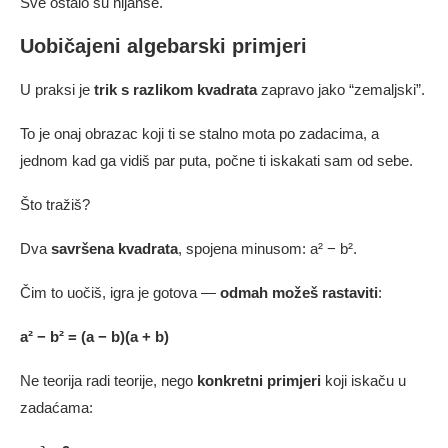
Sve ostalo su nijanse.
Uobičajeni algebarski primjeri
U praksi je
trik s razlikom kvadrata
zapravo jako “zemaljski”.
To je onaj obrazac koji ti se stalno mota po zadacima, a
jednom kad ga vidiš par puta, počne ti iskakati sam od sebe.
Što tražiš?
Dva
savršena kvadrata
, spojena minusom: a² − b².
Čim to uočiš, igra je gotova —
odmah možeš rastaviti
:
a² − b² = (a − b)(a + b)
Ne teorija radi teorije, nego
konkretni primjeri
koji iskaču u
zadaćama: