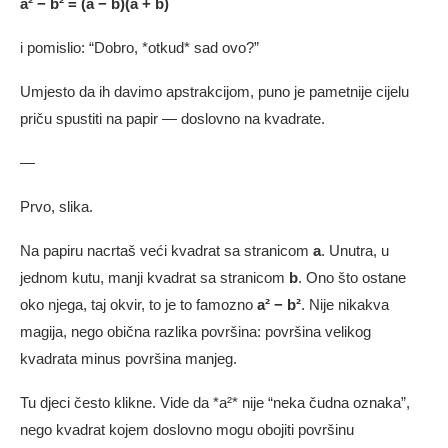
a² − b² = (a − b)(a + b)
i pomislio: “Dobro, *otkud* sad ovo?”
Umjesto da ih davimo apstrakcijom, puno je pametnije cijelu
priču spustiti na papir — doslovno na kvadrate.
—
Prvo, slika.
Na papiru nacrtaš veći kvadrat sa stranicom
a
. Unutra, u
jednom kutu, manji kvadrat sa stranicom
b
. Ono što ostane
oko njega, taj okvir, to je to famozno
a² − b²
. Nije nikakva
magija, nego obična razlika površina: površina velikog
kvadrata minus površina manjeg.
Tu djeci često klikne. Vide da *a²* nije “neka čudna oznaka”,
nego kvadrat kojem doslovno mogu obojiti površinu