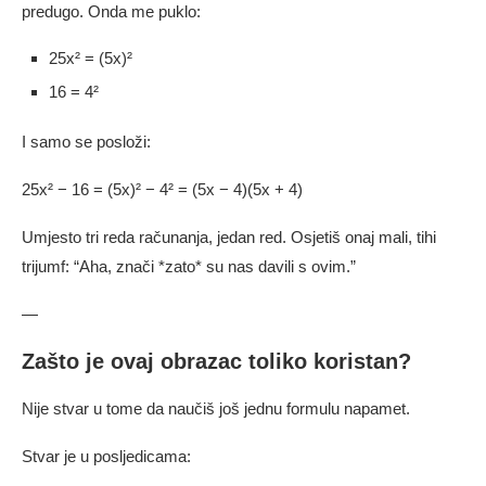
predugo. Onda me puklo:
25x² = (5x)²
16 = 4²
I samo se posloži:
25x² − 16 = (5x)² − 4² = (5x − 4)(5x + 4)
Umjesto tri reda računanja, jedan red. Osjetiš onaj mali, tihi
trijumf: “Aha, znači *zato* su nas davili s ovim.”
—
Zašto je ovaj obrazac toliko koristan?
Nije stvar u tome da naučiš još jednu formulu napamet.
Stvar je u posljedicama: