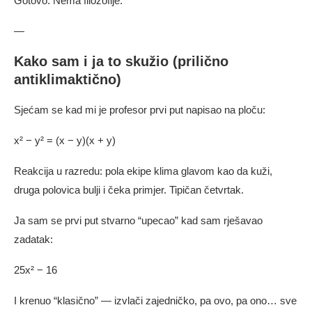
Gotovo. Nema filozofije.
—
Kako sam i ja to skužio (prilično
antiklimaktično)
Sjećam se kad mi je profesor prvi put napisao na ploču:
x² − y² = (x − y)(x + y)
Reakcija u razredu: pola ekipe klima glavom kao da kuži,
druga polovica bulji i čeka primjer. Tipičan četvrtak.
Ja sam se prvi put stvarno “upecao” kad sam rješavao
zadatak:
25x² − 16
I krenuo “klasično” — izvlači zajedničko, pa ovo, pa ono… sve