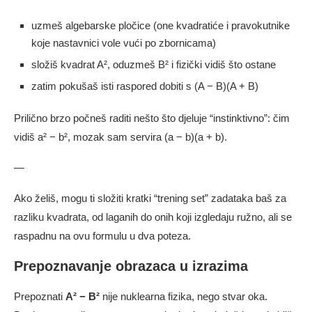
uzmeš algebarske pločice (one kvadratiće i pravokutnike
koje nastavnici vole vući po zbornicama)
složiš kvadrat A², oduzmeš B² i fizički vidiš što ostane
zatim pokušaš isti raspored dobiti s (A − B)(A + B)
Prilično brzo počneš raditi nešto što djeluje “instinktivno”: čim
vidiš a² − b², mozak sam servira (a − b)(a + b).
—
Ako želiš, mogu ti složiti kratki “trening set” zadataka baš za
razliku kvadrata, od laganih do onih koji izgledaju ružno, ali se
raspadnu na ovu formulu u dva poteza.
Prepoznavanje obrazaca u izrazima
Prepoznati
A² − B²
nije nuklearna fizika, nego stvar oka.