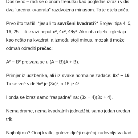
Doslovno – radi se o onom trenutku kad pogledaš izraz i vidiš
dva “uredna kvadrata” razdvojena minusom. To je cijela priča.
Prvo što tražiš: *jesu li to
savršeni kvadrati
?* Brojevi tipa 4, 9,
16, 25… ili izrazi poput x², 4x², 49y². Ako oba dijela izgledaju
kao nešto na kvadrat, a između stoji minus, mozak ti može
odmah odraditi
prečac
:
A² − B² pretvara se u (A − B)(A + B).
Primjer iz udžbenika, ali i iz svake normalne zadaće:
9x² − 16
.
Tu se već vidi: 9x² je (3x)², a 16 je 4².
I onda se izraz samo “raspadne” na: (3x − 4)(3x + 4).
Nema drame, nema kvadratnih jednadžbi, samo jedan uredan
trik.
Najbolji dio? Onaj kratki, gotovo dječji osjećaj zadovoljstva kad