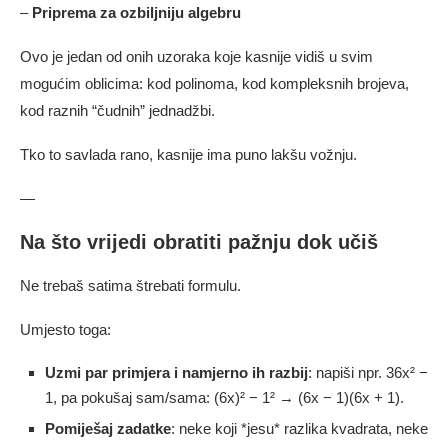
–
Priprema za ozbiljniju algebru
Ovo je jedan od onih uzoraka koje kasnije vidiš u svim
mogućim oblicima: kod polinoma, kod kompleksnih brojeva,
kod raznih “čudnih” jednadžbi.
Tko to savlada rano, kasnije ima puno lakšu vožnju.
—
Na što vrijedi obratiti pažnju dok učiš
Ne trebaš satima štrebati formulu.
Umjesto toga:
Uzmi par primjera i namjerno ih razbij
: napiši npr. 36x² −
1, pa pokušaj sam/sama: (6x)² − 1² → (6x − 1)(6x + 1).
Pomiješaj zadatke
: neke koji *jesu* razlika kvadrata, neke