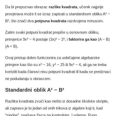
Da bi prepoznao obrazac
razlike kvadrata
, učenik najprije
provjerava može li se izraz zapisati u standardnom obliku A² −
B², što znači dva
potpuna kvadrata
razdvojena minusom.
Zatim svaki potpuni kvadrat prepiše u osnovnom obliku,
primjerice 9x² − 4 postaje (3x)² − 2², i
faktorira ga kao
(A − B)
(A + B).
Ovaj pristup dobro funkcionira za uobičajene algebarske
primjere kao što su x² − 16, y² − 25 ili 9x² − 4, ali ga ne treba
koristiti kada članovi nisu potpuni kvadrati ili kada se predznaci
ne podudaraju s obrascem.
Standardni oblik A² − B²
Razlika kvadrata zvuči kao nešto iz dosadne školske skripte,
ali zapravo je to jedan od onih trikova iz algebre koji ti, kad
“sjedne”, spašava živce na kontrolnim. I vrijeme. Puno