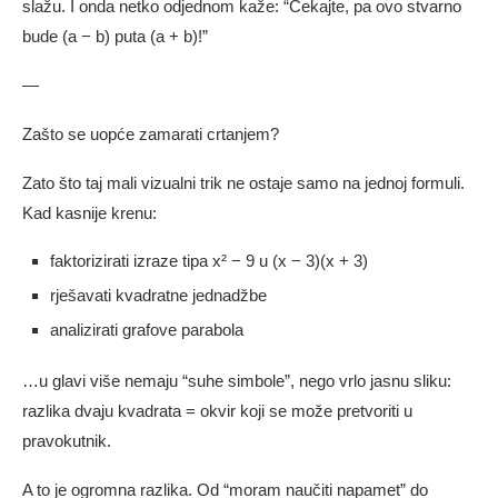
slažu. I onda netko odjednom kaže: “Čekajte, pa ovo stvarno
bude (a − b) puta (a + b)!”
—
Zašto se uopće zamarati crtanjem?
Zato što taj mali vizualni trik ne ostaje samo na jednoj formuli.
Kad kasnije krenu:
faktorizirati izraze tipa x² − 9 u (x − 3)(x + 3)
rješavati kvadratne jednadžbe
analizirati grafove parabola
…u glavi više nemaju “suhe simbole”, nego vrlo jasnu sliku:
razlika dvaju kvadrata = okvir koji se može pretvoriti u
pravokutnik.
A to je ogromna razlika. Od “moram naučiti napamet” do