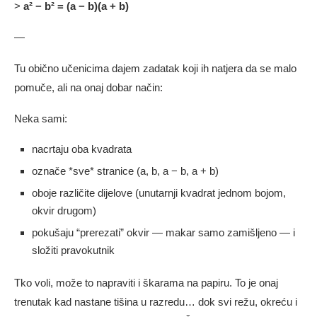
>
a² − b² = (a − b)(a + b)
—
Tu obično učenicima dajem zadatak koji ih natjera da se malo
pomuče, ali na onaj dobar način:
Neka sami:
nacrtaju oba kvadrata
označe *sve* stranice (a, b, a − b, a + b)
oboje različite dijelove (unutarnji kvadrat jednom bojom,
okvir drugom)
pokušaju “prerezati” okvir — makar samo zamišljeno — i
složiti pravokutnik
Tko voli, može to napraviti i škarama na papiru. To je onaj
trenutak kad nastane tišina u razredu… dok svi režu, okreću i