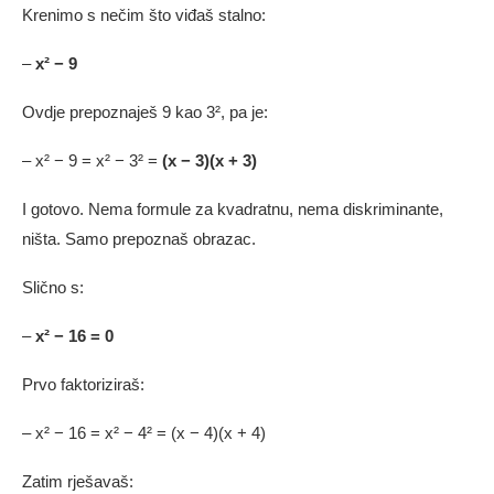
Krenimo s nečim što viđaš stalno:
–
x² − 9
Ovdje prepoznaješ 9 kao 3², pa je:
– x² − 9 = x² − 3² =
(x − 3)(x + 3)
I gotovo. Nema formule za kvadratnu, nema diskriminante,
ništa. Samo prepoznaš obrazac.
Slično s:
–
x² − 16 = 0
Prvo faktoriziraš:
– x² − 16 = x² − 4² = (x − 4)(x + 4)
Zatim rješavaš: