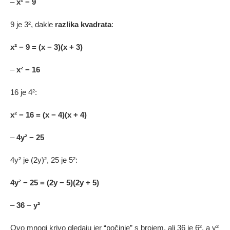
–
x² − 9
9 je 3², dakle
razlika kvadrata
:
x² − 9 = (x − 3)(x + 3)
–
x² − 16
16 je 4²:
x² − 16 = (x − 4)(x + 4)
–
4y² − 25
4y² je (2y)², 25 je 5²:
4y² − 25 = (2y − 5)(2y + 5)
–
36 − y²
Ovo mnogi krivo gledaju jer “počinje” s brojem, ali 36 je 6², a y²