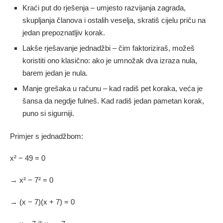
Kraći put do rješenja – umjesto razvijanja zagrada,
skupljanja članova i ostalih veselja, skratiš cijelu priču na
jedan prepoznatljiv korak.
Lakše rješavanje jednadžbi – čim faktoriziraš, možeš
koristiti ono klasično: ako je umnožak dva izraza nula,
barem jedan je nula.
Manje grešaka u računu – kad radiš pet koraka, veća je
šansa da negdje fulneš. Kad radiš jedan pametan korak,
puno si sigurniji.
Primjer s jednadžbom:
x² − 49 = 0
→ x² − 7² = 0
→ (x − 7)(x + 7) = 0