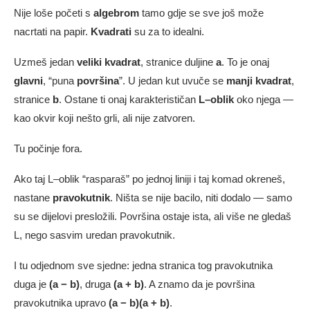
Nije loše početi s
algebrom
tamo gdje se sve još može
nacrtati na papir.
Kvadrati
su za to idealni.
Uzmeš jedan
veliki kvadrat
, stranice duljine
a
. To je onaj
glavni
, “puna
površina
”. U jedan kut uvuče se
manji kvadrat
,
stranice
b
. Ostane ti onaj karakterističan
L–oblik
oko njega —
kao okvir koji nešto grli, ali nije zatvoren.
Tu počinje fora.
Ako taj L–oblik “rasparaš” po jednoj liniji i taj komad okreneš,
nastane
pravokutnik
. Ništa se nije bacilo, niti dodalo — samo
su se dijelovi presložili. Površina ostaje ista, ali više ne gledaš
L, nego sasvim uredan pravokutnik.
I tu odjednom sve sjedne: jedna stranica tog pravokutnika
duga je
(a − b)
, druga
(a + b)
. A znamo da je površina
pravokutnika upravo
(a − b)(a + b)
.