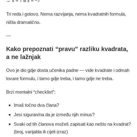
→ x = 7 ili x = −7
Tri reda i gotovo. Nema razvijanja, nema kvadratnih formula,
ništa dramatično.
—
Kako prepoznati “pravu” razliku kvadrata,
a ne lažnjak
Ovo je dio gdje dosta učenika padne — vide kvadrate i odmah
tovare formulu, i tamo gdje treba, i tamo gdje ne treba.
Brzi mentalni “checklist”:
Imaš točno dva člana?
Jesi siguran/na da je između njih minus?
Svaki od tih članova možeš zapisati kao nešto na kvadrat?
(broj, varijabla ili cijeli izraz)