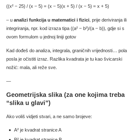
((x² − 25) / (x − 5) = (x − 5)(x + 5) / (x − 5) = x + 5)
– u
analizi funkcija u matematici i fizici
, prije deriviranja ili
integriranja, npr. kod izraza tipa ((a² − b²)/(a − b)), gdje si s
ovom formulom u jednoj liniji gotov
Kad dođeš do analiza, integrala, graničnih vrijednosti… pola
posla je očistiti izraz. Razlika kvadrata je tu kao švicarski
nožić: mala, ali reže sve.
—
Geometrijska slika (za one kojima treba
“slika u glavi”)
Ako voliš vidjeti stvari, a ne samo brojeve:
A² je kvadrat stranice A
B² je kvadrat stranice B