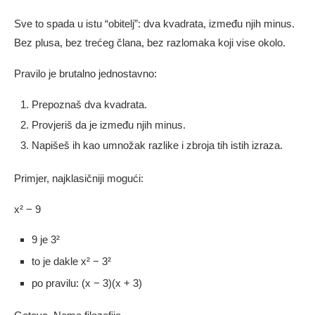
Sve to spada u istu “obitelj”: dva kvadrata, između njih minus.
Bez plusa, bez trećeg člana, bez razlomaka koji vise okolo.
Pravilo je brutalno jednostavno:
Prepoznaš dva kvadrata.
Provjeriš da je između njih minus.
Napišeš ih kao umnožak razlike i zbroja tih istih izraza.
Primjer, najklasičniji mogući:
x² − 9
9 je 3²
to je dakle x² − 3²
po pravilu: (x − 3)(x + 3)