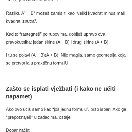
Razliku A² − B² možeš zamisliti kao “veliki kvadrat minus mali
kvadrat iznutra”.
Kad to “rastegneš” po rubovima, dobiješ upravo dva
pravokutnika: jedan širine (A − B) i drugi širine (A + B).
I tu se pojavi (A − B)(A + B). Nije magija, samo geometrija koja
se pretvorila u praktičnu formulU.
—
Zašto se isplati vježbati (i kako ne učiti
napamet)
Ako ovo učiš samo kao “još jednu formulu”, brzo ispari. Ako ga
*prepoznaješ* u zadacima, ostaje.
Dobar način: