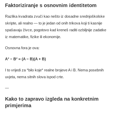
Faktoriziranje s osnovnim identitetom
Razlika kvadrata zvuči kao nešto iz dosadne srednjoškolske
skripte, ali realno — to je jedan od onih trikova koji ti kasnije
spašavaju živce, pogotovo kad kreneš raditi ozbiljnije zadatke
iz matematike, fizike ili ekonomije.
Osnovna fora je ova:
A² − B² = (A − B)(A + B)
I to vrijedi za *bilo koje* realne brojeve A i B. Nema posebnih
uvjeta, nema sitnih slova ispod crte.
—
Kako to zapravo izgleda na konkretnim
primjerima