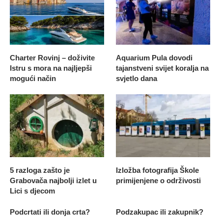
Charter Rovinj – doživite
Aquarium Pula dovodi
Istru s mora na najljepši
tajanstveni svijet koralja na
mogući način
svjetlo dana
5 razloga zašto je
Izložba fotografija Škole
Grabovača najbolji izlet u
primijenjene o održivosti
Lici s djecom
Podcrtati ili donja crta?
Podzakupac ili zakupnik?