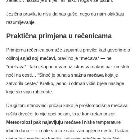
zadaći… nastao je smijeh, ali nakon toga više pazim.
Jezična pravila tu nisu da nas guše, nego da nam olakšaju
razumijevanje.
Praktična primjena u rečenicama
Primjerna rečenica pomaže zapamtiti pravilo: kad govorimo o
obilnoj
snježnoj mećavi
, pravilno je *mećava* — ne
*mečava*. Tako, šapnem vam iz iskustva nakon par zimskih
noći na cesti… “Sinoć je puhala snažna
mećava
koja je
zatvorila ceste.” Kratko, jasno, i odmah vidiš bijele naslage
koje skrivaju rub ceste.
Drugi ton: stanovnici pričaju kako je prošlomodišnja mećava
rušila drveće; to nije opći pojam, to je konkretan prizor.
Meteorolozi pak najavljuju mećave
i niske temperature
idućih dana — i znate što to znači: zamagljene ceste, hladan
vjetar koji prodire do kostiju, i skupina mještana koja čisti