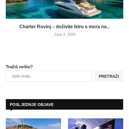
Charter Rovinj – doživite Istru s mora na...
June 3, 2026
Tražiš nešto?
PRETRAŽI
POSLJEDNJE OBJAVE