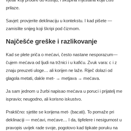
prilaze.
Savjet: provjerite deklinaciju u kontekstu. I kad pišete —
zamislite snijeg koji škripi pod čizmom.
Najčešće greške i razlikovanje
Kad se plete priča o mećavi, često nastane nesporazum—
čujem mećava od ljudi na tržnici i u kafiću. Zvuk vara: c i z
znaju preuzeti uloge… ali korijen ne laže. Riječ dolazi od
glagola metati, dakle met‑ → metjava → mećava.
Ja sam jednom u žurbi napisao mećava u poruci i prijatelj me
ispravio; neugodno, ali korisno iskustvo.
Praktično: sjetite se korijena met- (bacati). To pomaže pri
deklinaciji — mećavi, mećave… I da, tipfelere i nesigurnost u
pravopis uvijek rade svoje, pogotovo kad tipkate poruku na