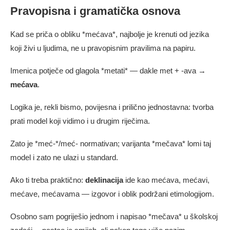
Pravopisna i gramatička osnova
Kad se priča o obliku *mećava*, najbolje je krenuti od jezika
koji živi u ljudima, ne u pravopisnim pravilima na papiru.
Imenica potječe od glagola *metati* — dakle met + -ava →
mećava
.
Logika je, rekli bismo, povijesna i prilično jednostavna: tvorba
prati model koji vidimo i u drugim riječima.
Zato je *meć-*/meć- normativan; varijanta *mečava* lomi taj
model i zato ne ulazi u standard.
Ako ti treba praktično:
deklinacija
ide kao mećava, mećavi,
mećave, mećavama — izgovor i oblik podržani etimologijom.
Osobno sam pogriješio jednom i napisao *mečava* u školskoj