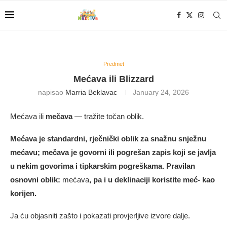
Predmet
Mećava ili Blizzard
napisao
Marria Beklavac
January 24, 2026
Mećava ili
mečava
— tražite točan oblik.
Mećava je standardni, rječnički oblik za snažnu snježnu
mećavu; mečava je govorni ili pogrešan zapis koji se javlja
u nekim govorima i tipkarskim pogreškama. Pravilan
osnovni oblik:
mećava
, pa i u deklinaciji koristite meć- kao
korijen.
Ja ću objasniti zašto i pokazati provjerljive izvore dalje.